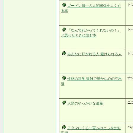
ト
ゴードン博士の人間関係をよくす
る本
ト
「なんでわかってくれないの！」
と思ったときに読む本
ド
みんなに好かれる人 避けられる人
ナ
性格の科学 複雑で豊かな心の不思
議
ニ
人類のやっかいな遺産
バ
アタマにくる一言へのとっさの対