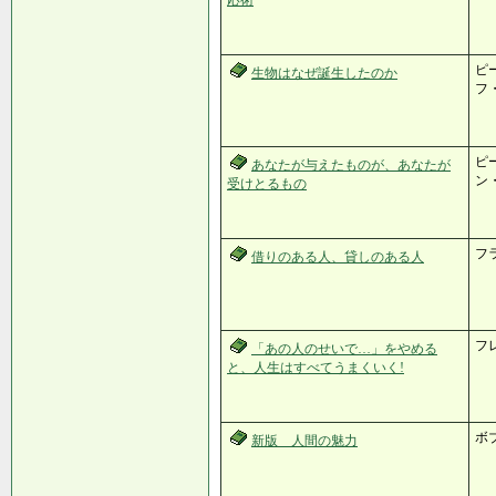
応術
ピ
生物はなぜ誕生したのか
フ
ピ
あなたが与えたものが、あなたが
ン
受けとるもの
フ
借りのある人、貸しのある人
フ
「あの人のせいで…」をやめる
と、人生はすべてうまくいく!
ボ
新版 人間の魅力