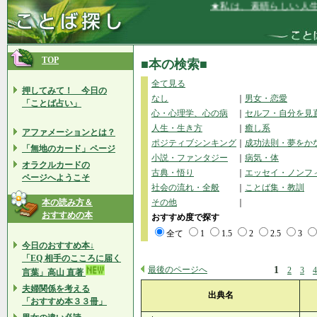
★私は、素晴らしい人生を歩む
TOP
■本の検索■
全て見る
押してみて！ 今日の
なし
｜
男女・恋愛
「ことば占い」
心・心理学、心の病
｜
セルフ・自分を見
人生・生き方
｜
癒し系
アファメーションとは？
ポジティブシンキング
｜
成功法則・夢をか
「無地のカード」ページ
小説・ファンタジー
｜
病気・体
オラクルカードの
古典・悟り
｜
エッセイ・ノンフ
ページへようこそ
社会の流れ・全般
｜
ことば集・教訓
本の読み方＆
その他
｜
おすすめの本
おすすめ度で探す
全て
1
1.5
2
2.5
3
今日のおすすめ本↓
「EQ 相手のこころに届く
最後のページへ
1
2
3
4
言葉」高山 直著
夫婦関係を考える
出典名
「おすすめ本３３冊」