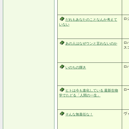
ロ
だれもあなたのことなんか考えて
いない
ロ
あの人はなぜウンと言わないのか
ス
ロ
いのちの輝き
ロ
ヒトは今も進化している 最新生物
学でたどる「人間の一生」
ヴ
そんな無責任な！