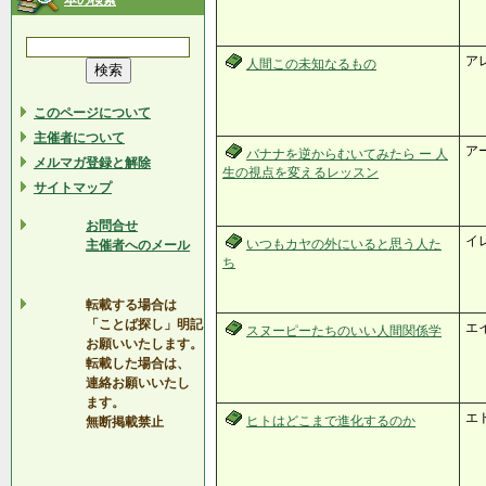
本の検索
ア
人間この未知なるもの
このページについて
主催者について
ア
バナナを逆からむいてみたら ー 人
メルマガ登録と解除
生の視点を変えるレッスン
サイトマップ
お問合せ
イ
いつもカヤの外にいると思う人た
主催者へのメール
ち
転載する場合は
「ことば探し」明記
エ
スヌーピーたちのいい人間関係学
お願いいたします。
転載した場合は、
連絡お願いいたし
ます。
エ
ヒトはどこまで進化するのか
無断掲載禁止