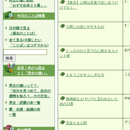
男女の違い必読
J
【格言】人間は言葉で話し合うだ
「おすすめ本２０冊」」
けでなく、
今日のことば検索
T
人間この信じやすきもの
日付順で見る
（過去のことば）
全て見る(※探したい
「ことば」はコチラから)
お
とっさのひと言で心に刺さるコメ
ント術
必見！本から読み
とく「男女の違い」
こ
人をうごかすふしぎな力
男女の違いって？↓
「自分を見つめて、自分の
感情を知ろう…その方法」
や
無神経な人(ヤツ)!と言われないた
男女・恋愛の本一覧
めの12章
愛・夫婦・結婚の本
一覧
ア
完全なる人間