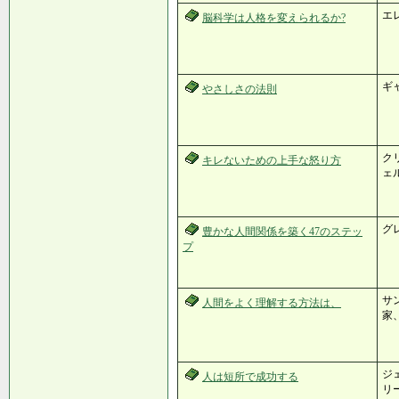
エ
脳科学は人格を変えられるか?
ギ
やさしさの法則
ク
キレないための上手な怒り方
ェ
グ
豊かな人間関係を築く47のステッ
プ
サ
人間をよく理解する方法は、
家
ジェ
人は短所で成功する
リー