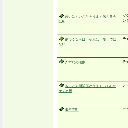
ダグ
言いにくいことをうまく伝える会
ン 
話術
チ
傷つくならば、それは「愛」では
ない
チ
きずなの法則
テ
もっと人間関係がうまくいく心の
ケンカ術
デ
出所不明