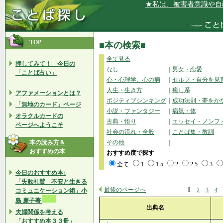
★私は、被害者意識や自己嫌悪の
TOP
■本の検索■
全て見る
押してみて！ 今日の
なし
｜
男女・恋愛
「ことば占い」
心・心理学、心の病
｜
セルフ・自分を見
人生・生き方
｜
癒し系
アファメーションとは？
ポジティブシンキング
｜
成功法則・夢をか
「無地のカード」ページ
小説・ファンタジー
｜
病気・体
オラクルカードの
古典・悟り
｜
エッセイ・ノンフ
ページへようこそ
社会の流れ・全般
｜
ことば集・教訓
本の読み方＆
その他
｜
おすすめの本
おすすめ度で探す
全て
1
1.5
2
2.5
3
今日のおすすめ本↓
「失敗礼賛 不安と生きる
最後のページへ
1
2
3
4
コミュニケーション術」小
島 慶子著
出典名
夫婦関係を考える
「おすすめ本３３冊」