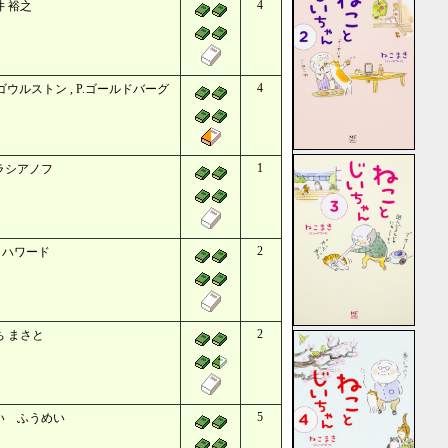
4
井 裕之
4
ゴウルストン , P.ゴールドバーグ
1
 ラシアノフ
2
・ハワード
2
ち まさと
5
い ふうめい