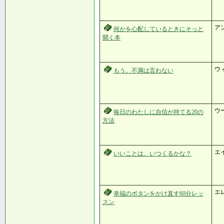
ア
何かを心配しているときにそっと
開く本
ウ
もう、不満は言わない
ウ
毎日のわたしに自信が持てる20の
方法
エ
いいことは、いつくるかな？
エ
幸福のボタンをかけ直す60分レッ
スン