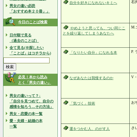
石
自分を好きになれないキミへ
男女の違い必読
「おすすめ本２０冊」」
今日のことば検索
M.
やめようと思っても、つい同じこ
とを繰り返してしまうあなたへ
日付順で見る
（過去のことば）
全て見る(※探したい
P.
「なりたい自分」になれる本
「ことば」はコチラから)
必見！本から読み
V
なぜあなたは我慢するのか
とく「男女の違い」
男女の違いって？↓
「自分を見つめて、自分の
お
「気づく」技術
感情を知ろう…その方法」
男女・恋愛の本一覧
愛・夫婦・結婚の本
一覧
さ
運をつかむ人、のがす人