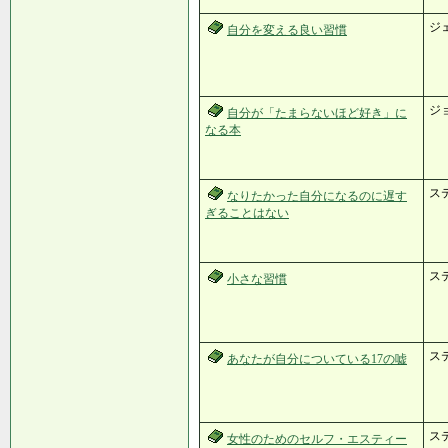
ジ
自分を変える良い習慣
ジ
自分が「たまらないほど好き」に
なる本
ス
なりたかった自分になるのに遅す
ぎることはない
ス
小さな習慣
ス
あなたが自分についている17の嘘
ステ
女性のためのセルフ・エスティー