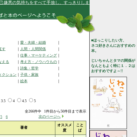
気持ちをすべて手放し、すっきりします★
■ほっこりしたい方、
｜
愛・夫婦・結婚
｜
ネコ好きさんにおすすめの
直す
｜
人間・人間関係
｜
本。
｜
仕事・マーケティング
｜
じいちゃんとタマの関係が
なえる
｜
考え方・ノウハウもの
｜
なんともよく特に１．２は
｜
詩集・哲学
｜
おすすめですよ～!!
ィクション
｜
子供・家族
｜
｜
絵本
｜
3.5
4
4.5
5
全266件中 1件目から50件目まで表示
次のページへ
5
6
オススメ
こと
著者
度
ば