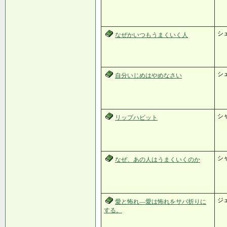
シ
なぜかいつもうまくいく人
シ
自分いじめはやめなさい
シ
リップハビット
シ
なぜ、あの人はうまくいくのか
ジ
愛と怖れ―愛は怖れをサバ折りに
する。