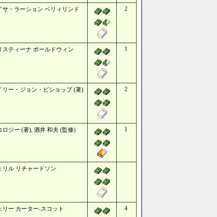
2
イサ・ラーション ベリィリンド
1
リスティーナ ボールドウィン
2
イリー・ジョン・ビショップ (著)
1
ロジー (著), 酒井 和夫 (監修)
ェリル リチャードソン
4
ェリー カーター‐スコット