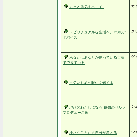
カ
もっと勇気を出して!
ク
スピリチュアルな生活へ、7つのア
ドバイス
ゲ
あなたはあなたが使っている言葉
でできている
ココ
自分いじめの呪いを解く本
シ
理想のわたしになる!最強のセルフ
プロデュース術
シ
小さなことから自分が変わる