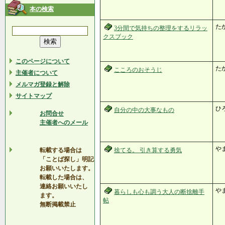
本の検索
た
3分間で気持ちの整理をするリラッ
クスブック
このページについて
た
こころのおそうじ
主催者について
メルマガ登録と解除
サイトマップ
ひ
自分の中の大事なもの
お問合せ
主催者へのメール
や
転載する場合は
捨てる。 引き算する勇気
「ことば探し」明記
お願いいたします。
転載した場合は、
連絡お願いいたし
や
暮らしも心も調う大人の断捨離手
ます。
帖
無断掲載禁止