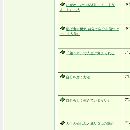
ゆ
なぜか、いつも遅刻してしまう
人、しない人
ゆ
逃げ出す勇気 自分で自分を傷つけ
てしまう前に
ア
「願う力」で人生は変えられる
ア
自分を磨く方法
ア
自分らしく生きているかい?
ア
人生の愉しみと成功 5つの決心