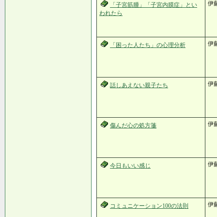
伊
「子宮筋腫」「子宮内膜症」とい
われたら
伊
「困った人たち」の心理分析
伊
話しあえない親子たち
伊
傷んだ心の処方箋
伊
今日もいい感じ
伊
コミュニケーション100の法則