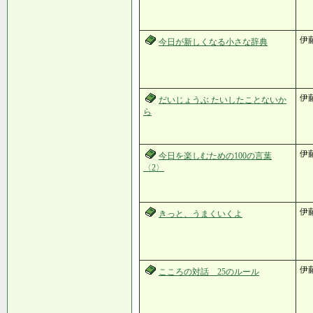
伊
今日が新しくなる小さな辞典
伊
だいじょうぶ たいしたことないか
ら
伊
今日を楽しむための100の言葉
〈2〉
伊
きっと、うまくいくよ
伊
こころの対話 25のルール