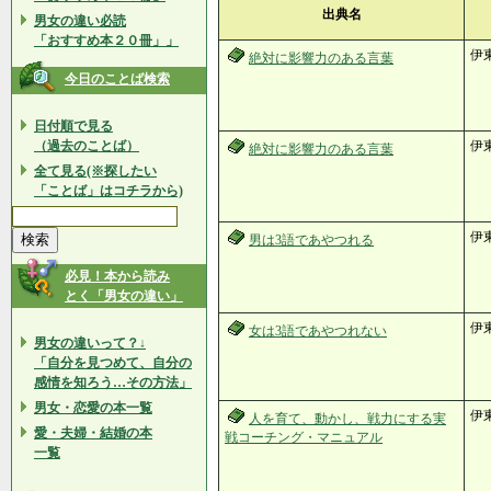
出典名
男女の違い必読
「おすすめ本２０冊」」
伊
絶対に影響力のある言葉
今日のことば検索
日付順で見る
（過去のことば）
伊
絶対に影響力のある言葉
全て見る(※探したい
「ことば」はコチラから)
伊
男は3語であやつれる
必見！本から読み
とく「男女の違い」
伊
女は3語であやつれない
男女の違いって？↓
「自分を見つめて、自分の
感情を知ろう…その方法」
男女・恋愛の本一覧
伊
人を育て、動かし、戦力にする実
愛・夫婦・結婚の本
戦コーチング・マニュアル
一覧