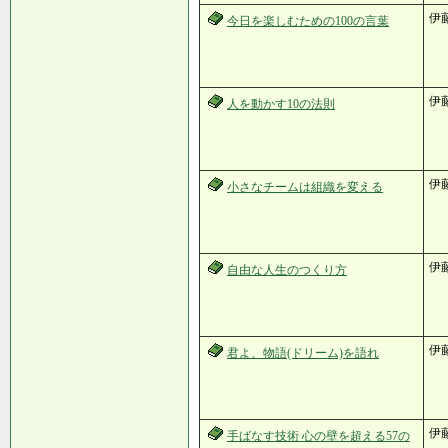
伊
今日を楽しむための100の言葉
伊
人を動かす10の法則
伊
小さなチームは組織を変える
伊
自由な人生のつくり方
伊
君よ、物語(ドリーム)を語れ
伊
手ばなす技術 心の壁を超える57の