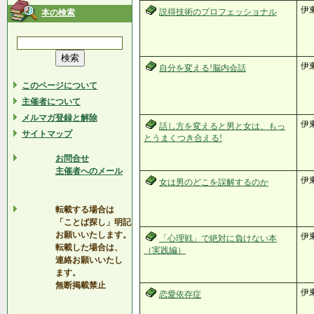
伊
説得技術のプロフェッショナル
本の検索
伊
自分を変える!脳内会話
このページについて
主催者について
メルマガ登録と解除
伊東
話し方を変えると男と女は、もっ
サイトマップ
とうまくつき合える!
お問合せ
主催者へのメール
伊東
女は男のどこを誤解するのか
転載する場合は
「ことば探し」明記
お願いいたします。
伊
「心理戦」で絶対に負けない本
転載した場合は、
（実践編）
連絡お願いいたし
ます。
無断掲載禁止
伊
恋愛依存症