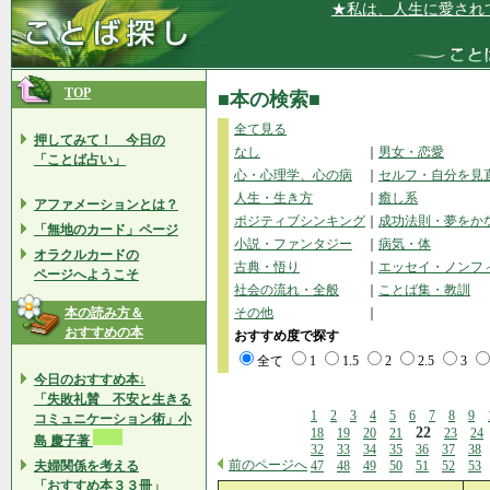
★私は、人生に愛されています
TOP
■本の検索■
全て見る
押してみて！ 今日の
なし
｜
男女・恋愛
「ことば占い」
心・心理学、心の病
｜
セルフ・自分を見
人生・生き方
｜
癒し系
アファメーションとは？
ポジティブシンキング
｜
成功法則・夢をか
「無地のカード」ページ
小説・ファンタジー
｜
病気・体
オラクルカードの
古典・悟り
｜
エッセイ・ノンフ
ページへようこそ
社会の流れ・全般
｜
ことば集・教訓
本の読み方＆
その他
｜
おすすめの本
おすすめ度で探す
全て
1
1.5
2
2.5
3
今日のおすすめ本↓
「失敗礼賛 不安と生きる
1
2
3
4
5
6
7
8
9
コミュニケーション術」小
22
18
19
20
21
23
24
島 慶子著
32
33
34
35
36
37
38
前のページへ
夫婦関係を考える
47
48
49
50
51
52
53
「おすすめ本３３冊」