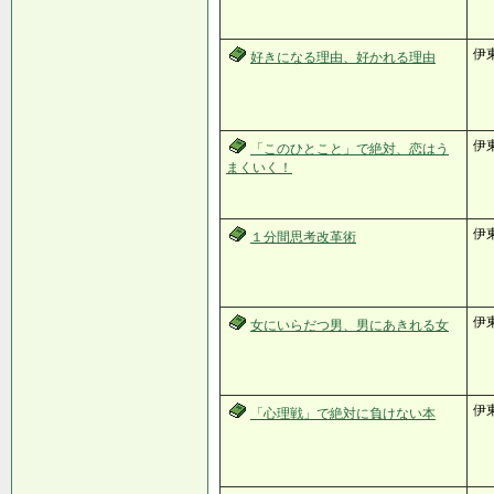
伊
好きになる理由、好かれる理由
伊
「このひとこと」で絶対、恋はう
まくいく！
伊
１分間思考改革術
伊
女にいらだつ男、男にあきれる女
伊
「心理戦」で絶対に負けない本