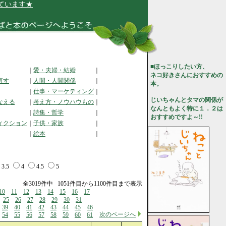
★
■ほっこりしたい方、
｜
愛・夫婦・結婚
｜
ネコ好きさんにおすすめの
直す
｜
人間・人間関係
｜
本。
｜
仕事・マーケティング
｜
じいちゃんとタマの関係が
なえる
｜
考え方・ノウハウもの
｜
なんともよく特に１．２は
｜
詩集・哲学
｜
おすすめですよ～!!
ィクション
｜
子供・家族
｜
｜
絵本
｜
3.5
4
4.5
5
全3019件中 1051件目から1100件目まで表示
10
11
12
13
14
15
16
17
25
26
27
28
29
30
31
39
40
41
42
43
44
45
46
次のページへ
54
55
56
57
58
59
60
61