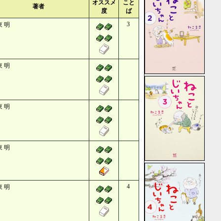
オススメ
こと
著者
度
ば
3
東 明
東 明
東 明
東 明
4
東 明