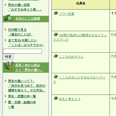
出典名
男女の違い必読
「おすすめ本２０冊」」
す
パワー言葉
今日のことば検索
日付順で見る
（過去のことば）
た
3分間で気持ちの整理をするリラッ
クスブック
全て見る(※探したい
「ことば」はコチラから)
た
こころのおそうじ
必見！本から読み
とく「男女の違い」
た
こころがホッとするセラピーブッ
男女の違いって？↓
ク
「自分を見つめて、自分の
感情を知ろう…その方法」
男女・恋愛の本一覧
ち
ゆるく考えよう
愛・夫婦・結婚の本
一覧