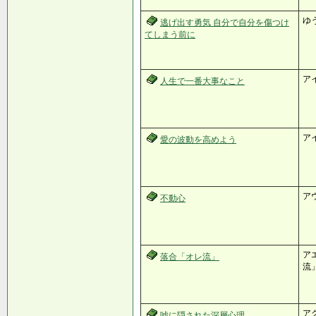
ゆ
逃げ出す勇気 自分で自分を傷つけ
てしまう前に
ア
人生で一番大事なこと
ア
愛の波動を高めよう
ア
不動心
ア
落合「オレ流」
流
ア
嘘に隠された深層心理