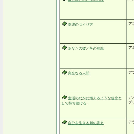
ア
幸運のつくり方
ア
あなたの彼とその母親
ア
完全なる人間
ア
生活のなかに燃えるような信念と
プ
して持ち続ける
ア
自分を生きる10の訓え