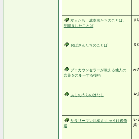
ま
友人たち、成幸者たちのことば、
見聞きしたことば
ま
おばさんたちのことば
み
プロカウンセラーが教える他人の
言葉をスルーする技術
や
あしのうらのはなし
やく
サラリーマン川柳 むちゃうけ傑作
第一
選