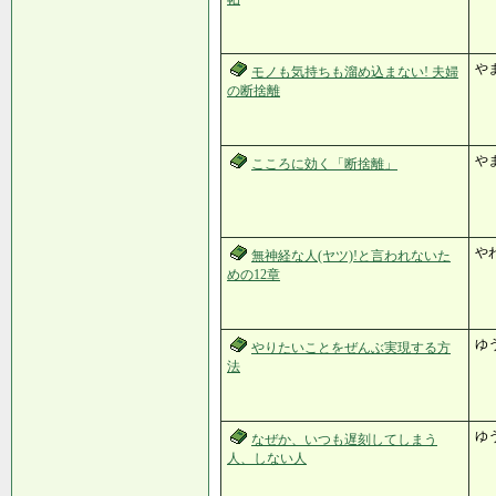
や
モノも気持ちも溜め込まない! 夫婦
の断捨離
や
こころに効く「断捨離」
や
無神経な人(ヤツ)!と言われないた
めの12章
ゆ
やりたいことをぜんぶ実現する方
法
ゆ
なぜか、いつも遅刻してしまう
人、しない人