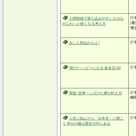
ひす
人間関係で落ち込みやすい人の心
(著
がふわっと軽くなる考え方
博士
ひ
あした死ぬかもよ?
ひ
3秒でハッピーになる 超名言100
ひす
実践! 世界一ふざけた夢の叶え方
柳田
ひ
人生に悩んだら「日本史」に聞こ
う 幸せの種は歴史の中にある