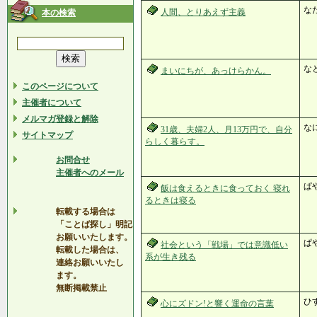
な
人間、とりあえず主義
本の検索
な
まいにちが、あっけらかん。
このページについて
主催者について
メルマガ登録と解除
な
31歳、夫婦2人、月13万円で、自分
サイトマップ
らしく暮らす。
お問合せ
主催者へのメール
ぱ
飯は食えるときに食っておく 寝れ
るときは寝る
転載する場合は
「ことば探し」明記
お願いいたします。
ぱ
社会という「戦場」では意識低い
転載した場合は、
系が生き残る
連絡お願いいたし
ます。
無断掲載禁止
ひ
心にズドン!と響く運命の言葉