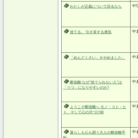
や
わたしが正義について語るなら
や
捨てる。 引き算する勇気
や
「めんどくさい」をやめました。
やま
断捨離 なぜ"捨てられない人"は
「うつ」になりやすいのか?
や
ようこそ断捨離へ モノ・コト・ヒ
ト、そして心の片づけ術
や
暮らしも心も調う大人の断捨離手
帖