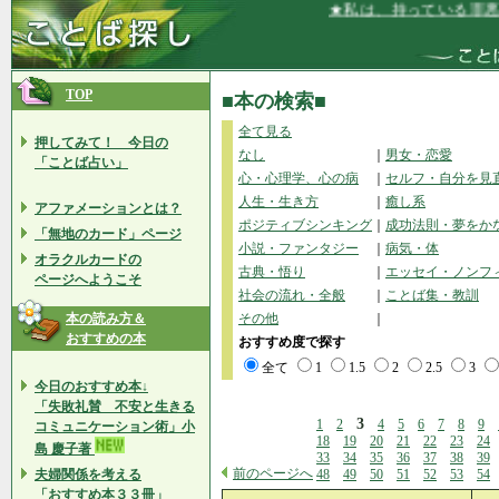
★私は、持っている罪悪感、恐
TOP
■本の検索■
全て見る
押してみて！ 今日の
なし
｜
男女・恋愛
「ことば占い」
心・心理学、心の病
｜
セルフ・自分を見
人生・生き方
｜
癒し系
アファメーションとは？
ポジティブシンキング
｜
成功法則・夢をか
「無地のカード」ページ
小説・ファンタジー
｜
病気・体
オラクルカードの
古典・悟り
｜
エッセイ・ノンフ
ページへようこそ
社会の流れ・全般
｜
ことば集・教訓
本の読み方＆
その他
｜
おすすめの本
おすすめ度で探す
全て
1
1.5
2
2.5
3
今日のおすすめ本↓
「失敗礼賛 不安と生きる
3
1
2
4
5
6
7
8
9
コミュニケーション術」小
18
19
20
21
22
23
24
島 慶子著
33
34
35
36
37
38
39
前のページへ
夫婦関係を考える
48
49
50
51
52
53
54
「おすすめ本３３冊」