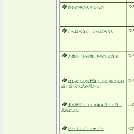
ひ
自分の中の大事なもの
ひ
がんばらない、がんばらない
ひ
人生の「お荷物」を捨てる方法
ひ
はじめてのお釈迦(しゃか)さまのお
話 (1話5分で読み聞かせ)
ふ
東京新聞２０１８年４月２１日
風向計より
ほ
ヒーリング・エナジー