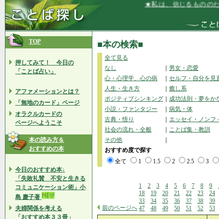
★私は、信じるもののために
TOP
■本の検索■
全て見る
押してみて！ 今日の
なし
｜
男女・恋愛
「ことば占い」
心・心理学、心の病
｜
セルフ・自分を見
人生・生き方
｜
癒し系
アファメーションとは？
ポジティブシンキング
｜
成功法則・夢をか
「無地のカード」ページ
小説・ファンタジー
｜
病気・体
オラクルカードの
古典・悟り
｜
エッセイ・ノンフ
ページへようこそ
社会の流れ・全般
｜
ことば集・教訓
本の読み方＆
その他
｜
おすすめの本
おすすめ度で探す
全て
1
1.5
2
2.5
3
今日のおすすめ本↓
「失敗礼賛 不安と生きる
1
2
3
4
5
6
7
8
9
コミュニケーション術」小
18
19
20
21
22
23
24
島 慶子著
33
34
35
36
37
38
39
前のページへ
夫婦関係を考える
47
48
49
50
51
52
53
「おすすめ本３３冊」