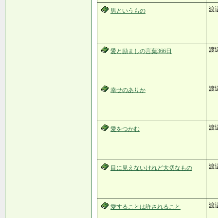
渡
男というもの
渡
愛と励ましの言葉366日
渡
幸せのありか
渡
愛をつかむ
渡
目に見えないけれど大切なもの
渡
愛することは許されること