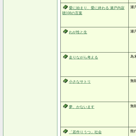
瀬
愛に始まり、愛に終わる 瀬戸内寂
聴108の言葉
瀬
わが性と生
為
走りながら考える
無
小さなサトリ
無
夢、かないます
熊
「若作りうつ」社会