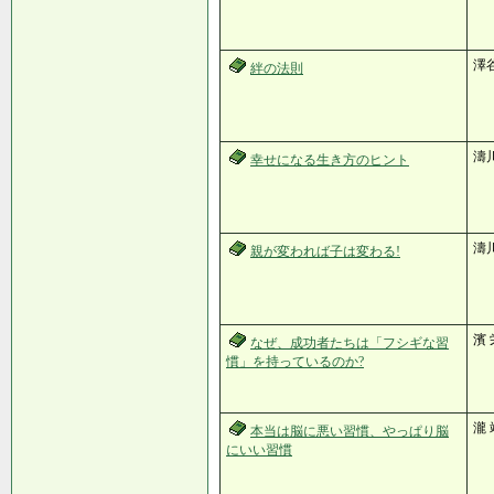
澤
絆の法則
濤
幸せになる生き方のヒント
濤
親が変われば子は変わる!
濱
なぜ、成功者たちは「フシギな習
慣」を持っているのか?
瀧
本当は脳に悪い習慣、やっぱり脳
にいい習慣