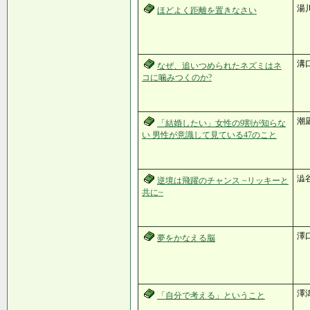
湯
ほどよく距離を置きなさい
溝
なぜ、追いつめられたネズミはネ
コに噛みつくのか?
潮
「結婚したい」女性の9割が知らな
い 男性が意識して見ている47のこと
澁
逆境は飛躍のチャンス ~リッキーと
共に~
澤
夢をかなえる脳
澤
「自分で考える」ということ