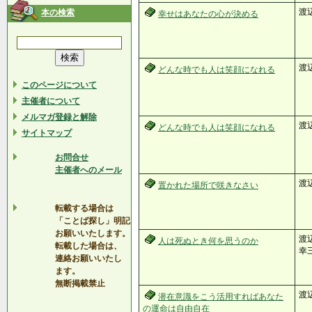
渡
本の検索
幸せはあなたの心が決める
渡
どんな時でも人は笑顔になれる
このページについて
主催者について
メルマガ登録と解除
渡
どんな時でも人は笑顔になれる
サイトマップ
お問合せ
主催者へのメール
渡
置かれた場所で咲きなさい
転載する場合は
「ことば探し」明記
お願いいたします。
渡辺
人は死ぬとき何を思うのか
転載した場合は、
幸三
連絡お願いいたし
ます。
無断掲載禁止
渡
潜在意識をこう活用すればあなた
の運命は自由自在