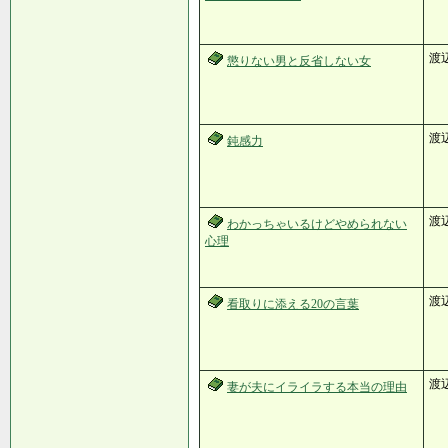
渡
懲りない男と反省しない女
渡
鈍感力
渡
わかっちゃいるけどやめられない
心理
渡
看取りに添える20の言葉
渡
妻が夫にイライラする本当の理由