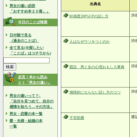
出典名
男女の違い必読
「おすすめ本２０冊」」
渋
好感度200%UPの話し方
今日のことば検索
日付順で見る
（過去のことば）
渋
人はなぜウソをつくのか
全て見る(※探したい
「ことば」はコチラから)
渋
図説 男と女の心理おもしろ事典
必見！本から読み
とく「男女の違い」
渋
感情的にならない話し方のコツ
男女の違いって？↓
「自分を見つめて、自分の
感情を知ろう…その方法」
男女・恋愛の本一覧
渡
子宮筋腫
愛・夫婦・結婚の本
一覧