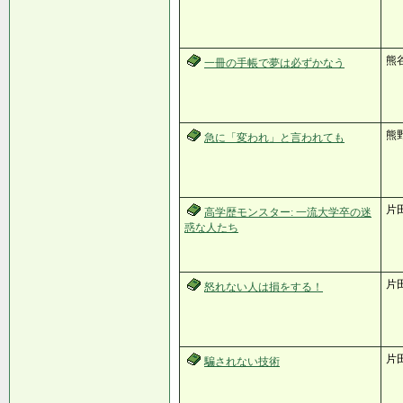
熊
一冊の手帳で夢は必ずかなう
熊野
急に「変われ」と言われても
片
高学歴モンスター: 一流大学卒の迷
惑な人たち
片
怒れない人は損をする！
片
騙されない技術