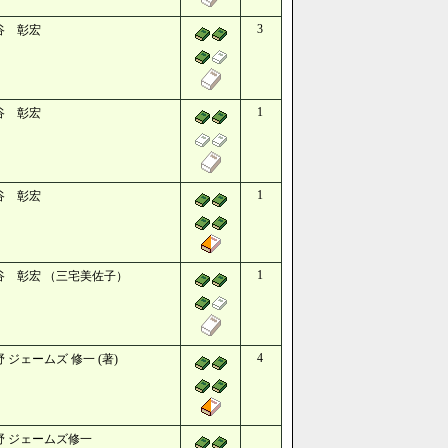
3
谷 彰宏
1
谷 彰宏
1
谷 彰宏
1
谷 彰宏 （三宅美佐子）
4
 ジェームズ 修一 (著)
野 ジェームズ修一