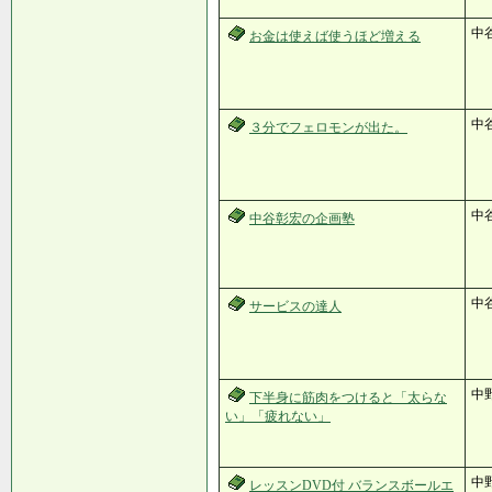
中
お金は使えば使うほど増える
中
３分でフェロモンが出た。
中
中谷彰宏の企画塾
中
サービスの達人
中野
下半身に筋肉をつけると「太らな
い」「疲れない」
中
レッスンDVD付 バランスボールエ