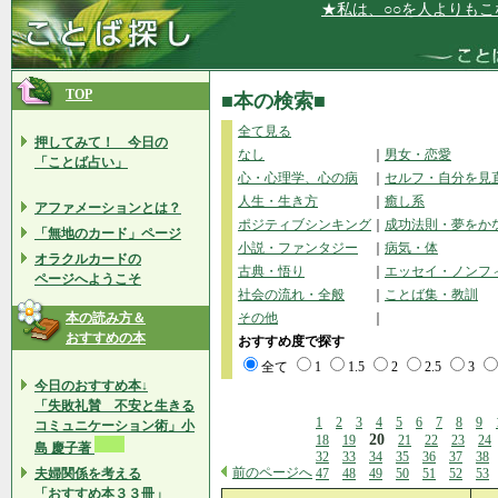
★私は、○○を人よりもこなすこと
TOP
■本の検索■
全て見る
押してみて！ 今日の
なし
｜
男女・恋愛
「ことば占い」
心・心理学、心の病
｜
セルフ・自分を見
人生・生き方
｜
癒し系
アファメーションとは？
ポジティブシンキング
｜
成功法則・夢をか
「無地のカード」ページ
小説・ファンタジー
｜
病気・体
オラクルカードの
古典・悟り
｜
エッセイ・ノンフ
ページへようこそ
社会の流れ・全般
｜
ことば集・教訓
本の読み方＆
その他
｜
おすすめの本
おすすめ度で探す
全て
1
1.5
2
2.5
3
今日のおすすめ本↓
「失敗礼賛 不安と生きる
1
2
3
4
5
6
7
8
9
コミュニケーション術」小
20
18
19
21
22
23
24
島 慶子著
32
33
34
35
36
37
38
前のページへ
夫婦関係を考える
47
48
49
50
51
52
53
「おすすめ本３３冊」