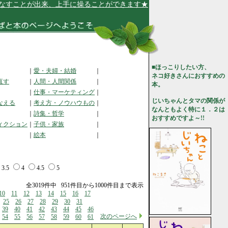
が出来、上手に操ることができます★
■ほっこりしたい方、
｜
愛・夫婦・結婚
｜
ネコ好きさんにおすすめの
直す
｜
人間・人間関係
｜
本。
｜
仕事・マーケティング
｜
じいちゃんとタマの関係が
なえる
｜
考え方・ノウハウもの
｜
なんともよく特に１．２は
｜
詩集・哲学
｜
おすすめですよ～!!
ィクション
｜
子供・家族
｜
｜
絵本
｜
3.5
4
4.5
5
全3019件中 951件目から1000件目まで表示
10
11
12
13
14
15
16
17
25
26
27
28
29
30
31
39
40
41
42
43
44
45
46
次のページへ
54
55
56
57
58
59
60
61