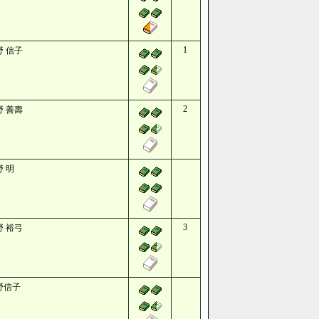
1
野 信子
2
野 善壽
野 明
3
野 裕弓
野信子