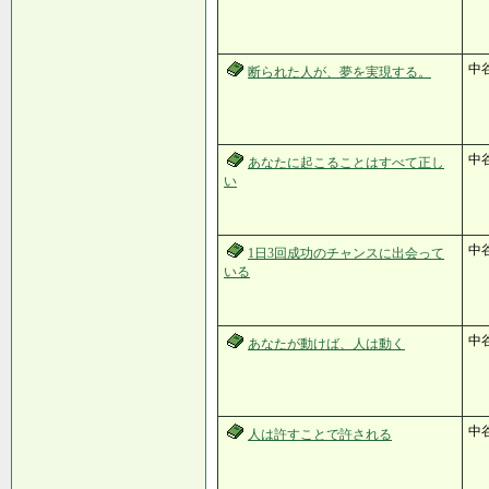
中
断られた人が、夢を実現する。
中
あなたに起こることはすべて正し
い
中
1日3回成功のチャンスに出会って
いる
中
あなたが動けば、人は動く
中
人は許すことで許される