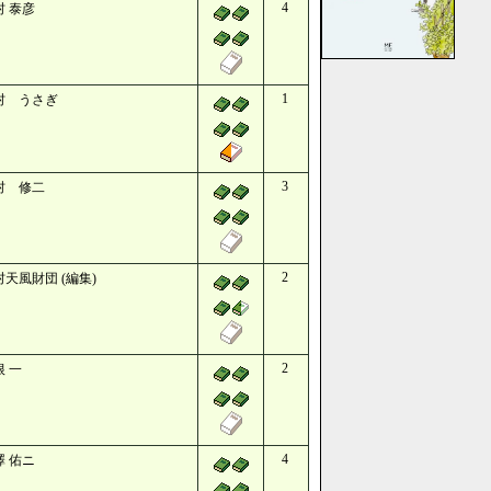
4
村 泰彦
1
村 うさぎ
3
村 修二
2
村天風財団 (編集)
2
根 一
4
澤 佑ニ