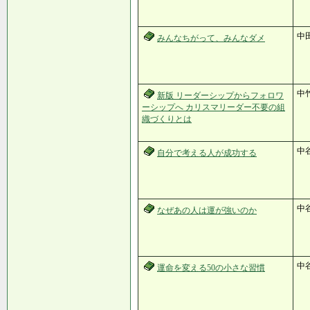
中
みんなちがって、みんなダメ
中
新版 リーダーシップからフォロワ
ーシップへ カリスマリーダー不要の組
織づくりとは
中
自分で考える人が成功する
中
なぜあの人は運が強いのか
中
運命を変える50の小さな習慣