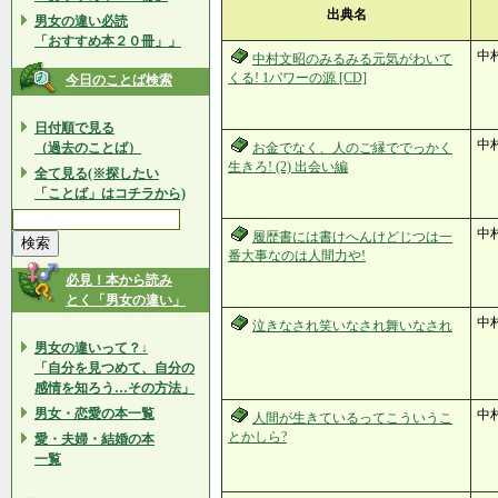
出典名
男女の違い必読
「おすすめ本２０冊」」
中
中村文昭のみるみる元気がわいて
くる! 1パワーの源 [CD]
今日のことば検索
日付順で見る
中
（過去のことば）
お金でなく、人のご縁ででっかく
生きろ! (2) 出会い編
全て見る(※探したい
「ことば」はコチラから)
中
履歴書には書けへんけどじつは一
番大事なのは人間力や!
必見！本から読み
とく「男女の違い」
中
泣きなされ笑いなされ舞いなされ
男女の違いって？↓
「自分を見つめて、自分の
感情を知ろう…その方法」
男女・恋愛の本一覧
中村
人間が生きているってこういうこ
とかしら?
愛・夫婦・結婚の本
一覧