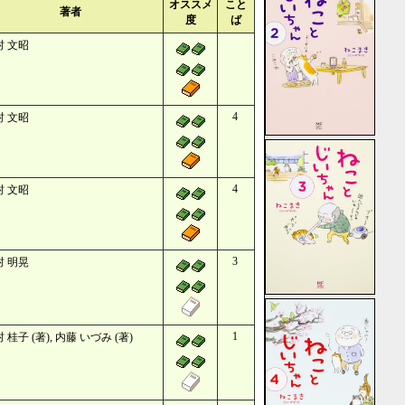
オススメ
こと
著者
度
ば
村 文昭
4
村 文昭
4
村 文昭
3
村 明晃
1
 桂子 (著), 内藤 いづみ (著)