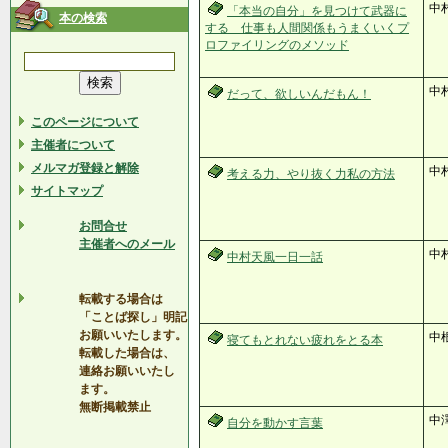
中
「本当の自分」を見つけて武器に
本の検索
する 仕事も人間関係もうまくいくプ
ロファイリングのメソッド
中
だって、欲しいんだもん！
このページについて
主催者について
メルマガ登録と解除
中
考える力、やり抜く力私の方法
サイトマップ
お問合せ
主催者へのメール
中
中村天風一日一話
転載する場合は
「ことば探し」明記
お願いいたします。
中
寝てもとれない疲れをとる本
転載した場合は、
連絡お願いいたし
ます。
無断掲載禁止
中
自分を動かす言葉