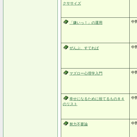
クササイズ
中
「嫌いっ！」の運用
中
ぜんぶ、すてれば
中
マズロー心理学入門
中
幸せになるために捨てるもの８４
のリスト
中
努力不要論