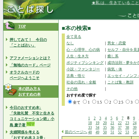
★私は、生きていることに感謝
TOP
■本の検索■
全て見る
押してみて！ 今日の
なし
｜
男女・恋愛
「ことば占い」
心・心理学、心の病
｜
セルフ・自分を見
人生・生き方
｜
癒し系
アファメーションとは？
ポジティブシンキング
｜
成功法則・夢をか
「無地のカード」ページ
小説・ファンタジー
｜
病気・体
オラクルカードの
古典・悟り
｜
エッセイ・ノンフ
ページへようこそ
社会の流れ・全般
｜
ことば集・教訓
本の読み方＆
その他
｜
おすすめの本
おすすめ度で探す
全て
1
1.5
2
2.5
3
今日のおすすめ本↓
「失敗礼賛 不安と生きる
8
1
2
3
4
5
6
7
9
コミュニケーション術」小
18
19
20
21
22
23
24
島 慶子著
33
34
35
36
37
38
39
前のページへ
夫婦関係を考える
48
49
50
51
52
53
54
「おすすめ本３３冊」