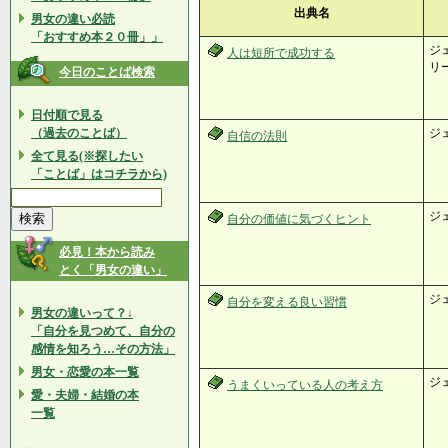
出典名
男女の違い必読
「おすすめ本２０冊」」
ジェ
人は短所で成功する
リー
今日のことば検索
日付順で見る
（過去のことば）
ジ
自信の法則
全て見る(※探したい
「ことば」はコチラから)
ジ
自分の価値に気づくヒント
必見！本から読み
とく「男女の違い」
ジ
自分を変える良い習慣
男女の違いって？↓
「自分を見つめて、自分の
感情を知ろう…その方法」
男女・恋愛の本一覧
ジ
うまくいっている人の考え方
愛・夫婦・結婚の本
一覧