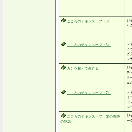
ジャ
こころのチキンスープ〈5〉
ャク
ジャ
こころのチキンスープ〈8〉
ノッ
ビク
マ
ジャ
ガンを超えて生きる
ティ
ター
ェル
ジャ
こころのチキンスープ〈7〉
イ
ウス
マ
ジャ
こころのチキンスープ 愛の奇跡
ー
の物語