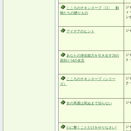
ジ
こころのチキンスープ〈11〉 動
ィ
物たちの贈りもの
ン
ジ
アイデアのヒント
ジ
あなたの潜在能力を引き出す20の
ト
原則と54の名言
ジ
こころのチキンスープ（シリー
ク
ズ）
ジ
女の馬鹿は死ぬまで治らない
ジ
心に響くことだけをやりなさい!