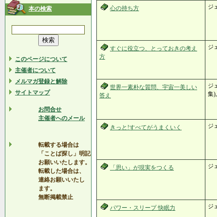
ジ
心の持ち方
本の検索
ジ
すぐに役立つ、とっておきの考え
方
このページについて
主催者について
メルマガ登録と解除
ジ
世界一素朴な質問、宇宙一美しい
サイトマップ
集)
答え
お問合せ
主催者へのメール
ジ
きっと!すべてがうまくいく
転載する場合は
「ことば探し」明記
お願いいたします。
ジ
「思い」が現実をつくる
転載した場合は、
連絡お願いいたし
ます。
無断掲載禁止
ジ
パワー・スリープ 快眠力