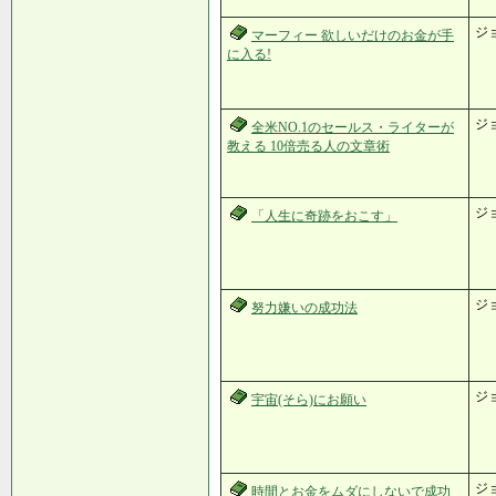
ジ
マーフィー 欲しいだけのお金が手
に入る!
ジ
全米NO.1のセールス・ライターが
教える 10倍売る人の文章術
ジ
「人生に奇跡をおこす」
ジ
努力嫌いの成功法
ジ
宇宙(そら)にお願い
ジ
時間とお金をムダにしないで成功