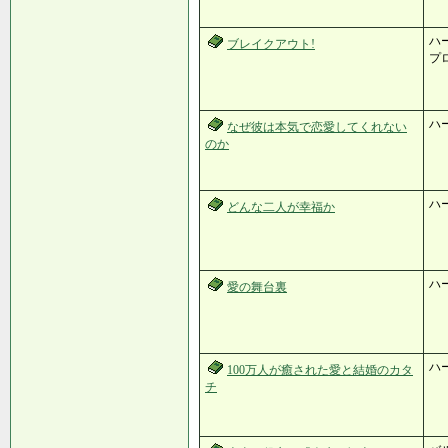
ハ
ブレイクアウト!
プ
ハ
なぜ彼は本気で恋愛してくれない
のか
ハ
どんな二人が幸福か
ハ
愛の舞台裏
ハ
100万人が癒された愛と結婚のカタ
チ