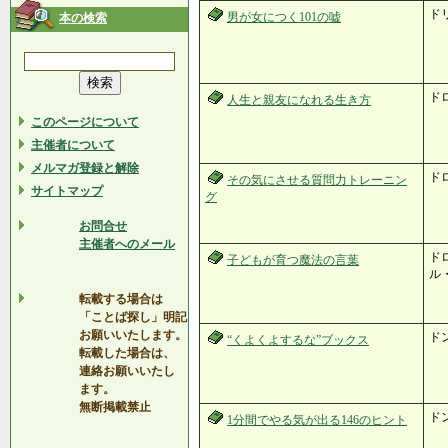
ド
男が女につく101の嘘
本の検索
ド
人生と親友になれる生き方
このページについて
主催者について
メルマガ登録と解除
ド
その気にさせる質問力トレーニン
サイトマップ
グ
お問合せ
主催者へのメール
ド
子どもが育つ魔法の言葉
ル
転載する場合は
「ことば探し」明記
お願いいたします。
ド
“くよくよするな”ブックス
転載した場合は、
連絡お願いいたし
ます。
無断掲載禁止
ド
1分間でやる気が出る146のヒント