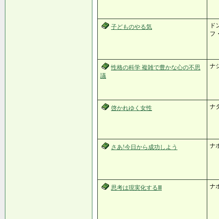
ド
子どものやる気
フ
ナ
性格の科学 複雑で豊かな心の不思
議
ナ
啓かれゆく女性
ナ
さあ!今日から成功しよう
ナ
思考は現実化するⅢ