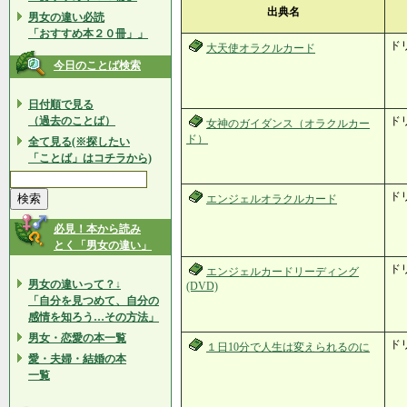
出典名
男女の違い必読
「おすすめ本２０冊」」
ド
大天使オラクルカード
今日のことば検索
日付順で見る
（過去のことば）
ド
女神のガイダンス（オラクルカー
ド）
全て見る(※探したい
「ことば」はコチラから)
ド
エンジェルオラクルカード
必見！本から読み
とく「男女の違い」
ド
エンジェルカードリーディング
男女の違いって？↓
(DVD)
「自分を見つめて、自分の
感情を知ろう…その方法」
男女・恋愛の本一覧
ド
１日10分で人生は変えられるのに
愛・夫婦・結婚の本
一覧