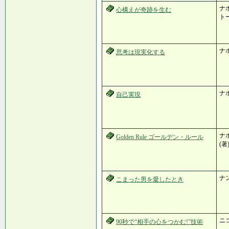
ナポ
心構えが奇跡を生む
ト
ナ
思考は現実化する
ナ
自己実現
ナポ
Golden Rule ゴールデン・ルール
(著
ナ
こまった男を愛したとき
ニ
90秒で“相手の心をつかむ!”技術