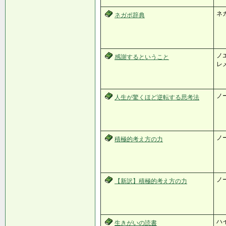
ネ
ネガポ辞典
ノ
感謝するということ
レ
ノ
人生が驚くほど逆転する思考法
ノ
積極的考え方の力
ノ
【新訳】積極的考え方の力
ハ
生きがいの読書