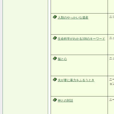
ニ
人類のやっかいな遺産
ニュ
生命科学がわかる100のキーワード
ニュ
脳と心
ニー
夫が妻に暴力をふるうとき
ョン
ニ
神との対話