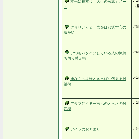
バ
本当に役立つ「人生の智恵」ノー
（
ト
バ
グサリとくる一言をはね返す心の
護身術
バ
いつもバタバタしている人の気持
ち切り替え術
バ
嫌なものは嫌ときっぱり伝える対
話術
バ
アタマにくる一言へのとっさの対
応術
バ
アイラのおとまり