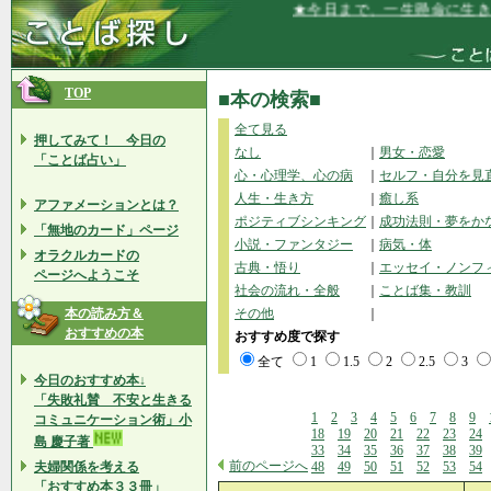
★今日まで、一生懸命に生きてきて
TOP
■本の検索■
全て見る
押してみて！ 今日の
なし
｜
男女・恋愛
「ことば占い」
心・心理学、心の病
｜
セルフ・自分を見
人生・生き方
｜
癒し系
アファメーションとは？
ポジティブシンキング
｜
成功法則・夢をか
「無地のカード」ページ
小説・ファンタジー
｜
病気・体
オラクルカードの
古典・悟り
｜
エッセイ・ノンフ
ページへようこそ
社会の流れ・全般
｜
ことば集・教訓
本の読み方＆
その他
｜
おすすめの本
おすすめ度で探す
全て
1
1.5
2
2.5
3
今日のおすすめ本↓
「失敗礼賛 不安と生きる
1
2
3
4
5
6
7
8
9
コミュニケーション術」小
18
19
20
21
22
23
24
島 慶子著
33
34
35
36
37
38
39
前のページへ
夫婦関係を考える
48
49
50
51
52
53
54
「おすすめ本３３冊」