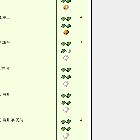
4
飛 幸三
1
黒 謙吾
3
宮寺 祥
田 昌典
4
 昌典 平 秀信