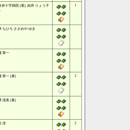
1
赤十字病院 (著), 由井 りょう子
)
津 ちひろ ささめや ゆき
浦 章一
2
 章一 (著)
 清美 (著)
2
田 淳