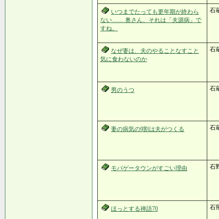
石
いつまでたっても更年期が終わら
ない…… 奥さん、それは「夫源病」で
すね。
石
なぜ妻は、夫のやることなすこと
気に食わないのか
石
男のうつ
石
妻の病気の9割は夫がつくる
石
モバゲータウンがすごい理由
石飛
ほっとする禅語70