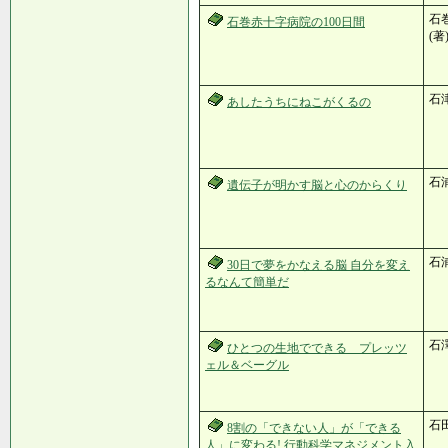
石巻
石巻赤十字病院の100日間
(著
石
あしたうちにねこがくるの
石
遺伝子が明かす脳と心のからくり
石浦
30日で夢をかなえる脳 自分を変え
るなんて簡単だ
石澤
ひとつの生地でできる プレッツ
ェル＆ベーグル
石
8割の「できない人」が「できる
人」に変わる! 行動科学マネジメント入