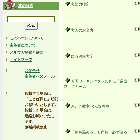
石
夫婦力検定
本の検索
石原
大人のお金力
このページについて
主催者について
メルマガ登録と解除
石
ゆる健康大全
サイトマップ
お問合せ
主催者へのメール
石
英国ワーキングクラス直伝「逆成
功」のルール
転載する場合は
「ことば探し」明記
お願いいたします。
石
おとこ教室 おんな教室
転載した場合は、
連絡お願いいたし
ます。
無断掲載禁止
石
「体を温める」と病気は必ず治る