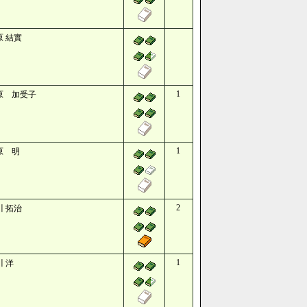
原 結實
1
原 加受子
1
原 明
2
川 拓治
1
川 洋