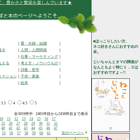
と繁栄を楽しんでいます★
■ほっこりしたい方、
｜
愛・夫婦・結婚
｜
ネコ好きさんにおすすめの
直す
｜
人間・人間関係
｜
本。
｜
仕事・マーケティング
｜
じいちゃんとタマの関係が
なえる
｜
考え方・ノウハウもの
｜
なんともよく特に１．２は
｜
詩集・哲学
｜
おすすめですよ～!!
ィクション
｜
子供・家族
｜
｜
絵本
｜
3.5
4
4.5
5
全3019件中 2401件目から2450件目まで表示
10
11
12
13
14
15
16
17
25
26
27
28
29
30
31
32
40
41
42
43
44
45
46
47
次のページへ
55
56
57
58
59
60
61