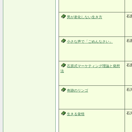
石
男が老化しない生き方
石
小さな声で「ごめんなさい」
石
石原式マーケティング理論と発想
法
石
奇跡のリンゴ
石
生きる覚悟