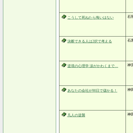
石
こうして死ねたら悔いはない
石
決断できる人は2択で考える
神
逆境の心理学 涙がかわくまで…
神
あなたの会社が90日で儲かる！
神田
凡人の逆襲