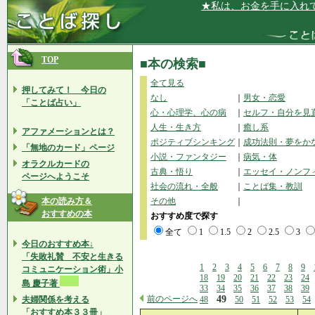
★私は、お金を手に入れて、豊かさ
TOP
■本の検索■
全て見る
押してみて！ 今日の
なし
｜
男女・恋愛
「ことば占い」
心・心理学、心の病
｜
セルフ・自分を見
人生・生き方
｜
癒し系
アファメーションとは？
ポジティブシンキング
｜
成功法則・夢をか
「無地のカード」ページ
小説・ファンタジー
｜
病気・体
オラクルカードの
古典・悟り
｜
エッセイ・ノンフ
ページへようこそ
社会の流れ・全般
｜
ことば集・教訓
本の読み方＆
その他
｜
おすすめの本
おすすめ度で探す
全て
1
1.5
2
2.5
3
今日のおすすめ本↓
「失敗礼賛 不安と生きる
1
2
3
4
5
6
7
8
9
コミュニケーション術」小
18
19
20
21
22
23
24
島 慶子著
33
34
35
36
37
38
39
前のページへ
49
夫婦関係を考える
48
50
51
52
53
54
「おすすめ本３３冊」