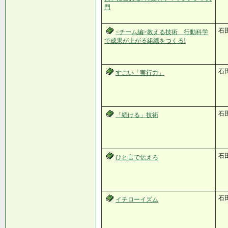
門
石
<チーム編>教える技術 行動科学
で成果が上がる組織をつくる!
石
すごい「実行力」
石
「続ける」技術
石
ひと言で伝えろ
石
イチローイズム