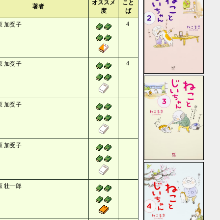
オススメ
こと
著者
度
ば
4
原 加受子
4
原 加受子
原 加受子
原 加受子
原 壮一郎