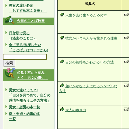
出典名
男女の違い必読
「おすすめ本２０冊」」
石
人生を楽に生きるための本
今日のことば検索
日付順で見る
石
（過去のことば）
彼女がいつも人から愛される理由
全て見る(※探したい
「ことば」はコチラから)
石
自分の気持ちがわかる18の方法
必見！本から読み
とく「男女の違い」
石
願いがかなう人になるシンプルな
男女の違いって？↓
方法
「自分を見つめて、自分の
感情を知ろう…その方法」
男女・恋愛の本一覧
石
大人のホメ力
愛・夫婦・結婚の本
一覧