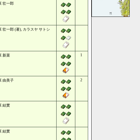
原 壮一郎
 壮一郎 (著), カラスヤ サトシ
1
原 新菜
2
原 由美子
原 結實
原 結實