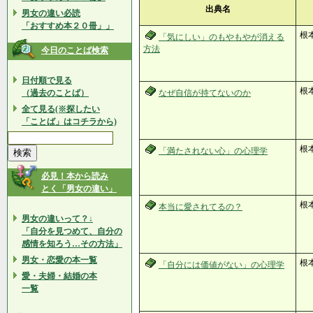
出典名
男女の違い必読
「おすすめ本２０冊」」
根
「気にしい」のもやもやが消える
方法
今日のことば検索
日付順で見る
根
（過去のことば）
なぜ自信が持てないのか
全て見る(※探したい
「ことば」はコチラから)
根
「満たされない心」の心理学
必見！本から読み
とく「男女の違い」
根本
本当に愛されてるの？
男女の違いって？↓
「自分を見つめて、自分の
感情を知ろう…その方法」
男女・恋愛の本一覧
根
「自分には価値がない」の心理学
愛・夫婦・結婚の本
一覧