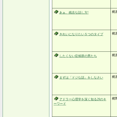
梶
あぁ、残念な話し方!
梶
きれいになりたい５つのタイプ
梶
したくない症候群の男たち
梶
まずは「ドジな話」をしなさい
梶野
アドラー心理学を深く知る29のキ
ーワード