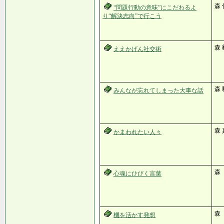
森
“問題行動の意味”にこだわるよ
り“解決志向”で行こう
森 
ええかげん社交術
森 
みんなが忘れてしまった大事な話
森
かまわれたい人々
森
心魂にひびく言葉
森
機を活かす発想