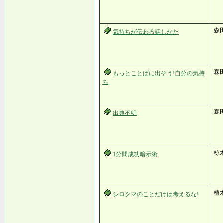
森田
気持ちが伝わる話しかた
森
もっとことばに出そう!自分の気持
ち
森
出典不明
椋
1分間成功暗示術
植
シロクマのことだけは考えるな!