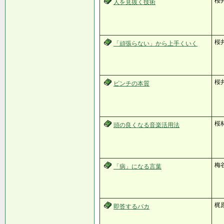
桜
人を見抜く技術
桜
「頑張らない」から上手くいく
桜
ピンチの本質
桜
頭の良くなる音楽活用法
梅
「病」になる言葉
梶
即答するバカ