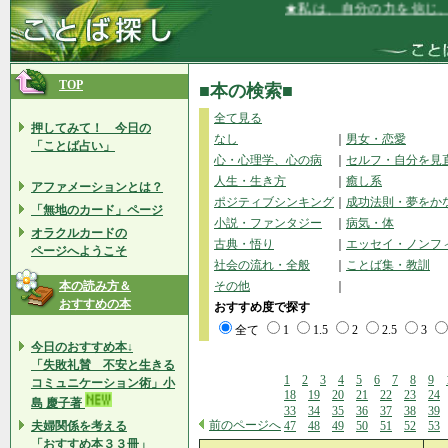
★私は、自分の力を信じ、無力感
TOP
■本の検索■
全て見る
押してみて！ 今日の
なし
｜
男女・恋愛
「ことば占い」
心・心理学、心の病
｜
セルフ・自分を見
人生・生き方
｜
癒し系
アファメーションとは？
ポジティブシンキング
｜
成功法則・夢をか
「無地のカード」ページ
小説・ファンタジー
｜
病気・体
オラクルカードの
古典・悟り
｜
エッセイ・ノンフ
ページへようこそ
社会の流れ・全般
｜
ことば集・教訓
本の読み方＆
その他
｜
おすすめの本
おすすめ度で探す
全て
1
1.5
2
2.5
3
今日のおすすめ本↓
「失敗礼賛 不安と生きる
1
2
3
4
5
6
7
8
9
コミュニケーション術」小
18
19
20
21
22
23
24
島 慶子著
33
34
35
36
37
38
39
前のページへ
夫婦関係を考える
47
48
49
50
51
52
53
「おすすめ本３３冊」