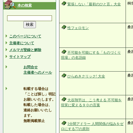
桐
緊張しない「最初のひと言」大全
本の検索
桑
性フェロモン
このページについて
主催者について
メルマガ登録と解除
桑
不可能を可能にする「ものづくり
サイトマップ
現場」の名語録
お問合せ
主催者へのメール
桑
ひらめきクリック! 大全
転載する場合は
「ことば探し」明記
桑
お願いいたします。
大谷翔平は、こう考える 不可能を
転載した場合は、
現実に変える９０の言葉
連絡お願いいたし
ます。
無断掲載禁止
桑
1分間アドラー 人間関係の悩みをゼ
ロにする77の原則