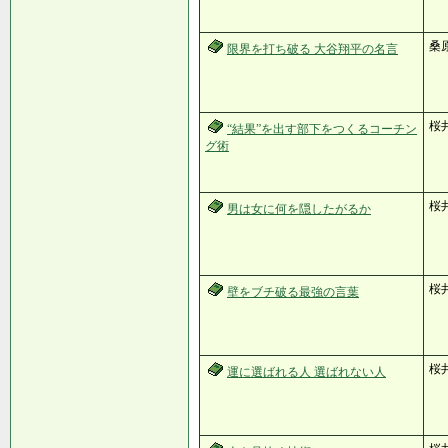
桑
限界を打ち破る 大谷翔平の名言
桜
“結果”を出す部下をつくるコーチン
グ術
桜
男は女に何を隠したがるか
桜
壁をブチ破る最強の言葉
桜
運に選ばれる人 選ばれない人