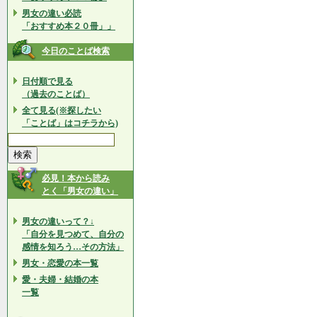
男女の違い必読
「おすすめ本２０冊」」
今日のことば検索
日付順で見る
（過去のことば）
全て見る(※探したい
「ことば」はコチラから)
必見！本から読み
とく「男女の違い」
男女の違いって？↓
「自分を見つめて、自分の
感情を知ろう…その方法」
男女・恋愛の本一覧
愛・夫婦・結婚の本
一覧