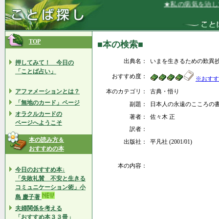
★私の病気を治して
TOP
■本の検索■
出典名：
いまを生きるための歎異
押してみて！ 今日の
「ことば占い」
おすすめ度：
※おすす
アファメーションとは？
本のカテゴリ：
古典・悟り
「無地のカード」ページ
副題：
日本人の永遠のこころの
オラクルカードの
著者：
佐々木 正
ページへようこそ
訳者：
本の読み方＆
出版社：
平凡社 (2001/01)
おすすめの本
本の内容：
今日のおすすめ本↓
「失敗礼賛 不安と生きる
コミュニケーション術」小
島 慶子著
夫婦関係を考える
「おすすめ本３３冊」