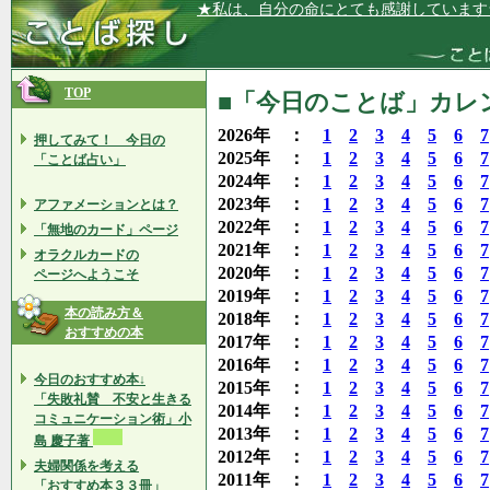
★私は、自分の命にとても感謝しています
TOP
■「今日のことば」カレン
2026年 ：
1
2
3
4
5
6
7
押してみて！ 今日の
2025年 ：
1
2
3
4
5
6
7
「ことば占い」
2024年 ：
1
2
3
4
5
6
7
2023年 ：
1
2
3
4
5
6
7
アファメーションとは？
2022年 ：
1
2
3
4
5
6
7
「無地のカード」ページ
2021年 ：
1
2
3
4
5
6
7
オラクルカードの
2020年 ：
1
2
3
4
5
6
7
ページへようこそ
2019年 ：
1
2
3
4
5
6
7
本の読み方＆
2018年 ：
1
2
3
4
5
6
7
おすすめの本
2017年 ：
1
2
3
4
5
6
7
2016年 ：
1
2
3
4
5
6
7
今日のおすすめ本↓
2015年 ：
1
2
3
4
5
6
7
「失敗礼賛 不安と生きる
2014年 ：
1
2
3
4
5
6
7
コミュニケーション術」小
2013年 ：
1
2
3
4
5
6
7
島 慶子著
2012年 ：
1
2
3
4
5
6
7
夫婦関係を考える
2011年 ：
1
2
3
4
5
6
7
「おすすめ本３３冊」