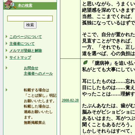
と思いながら、うまくい
本の検索
絶望感を深めていきます
当然、ここまでくれば、
孤独になっているはずで
そこで、自分が置かれた
このページについて
見直すことができれば、
主催者について
一方、「それでも、正し
メルマガ登録と解除
道を選べば、心の負担は
サイトマップ
「臆病神」を追い払
お問合せ
私がとても大事にしてい
主催者へのメール
耳にしたものは……忘れ
目にしたものは……覚え
転載する場合は
やったことは……理解す
「ことば探し」明記
2008-02-28
お願いいたします。
たぶんあなたは、歯がむ
転載した場合は、
脳みそがビショビショに
連絡お願いいたし
ます。
あるいはまた、耳がつぶ
無断掲載禁止
聞くこともあるだろう。
しかしそれらはすべて、