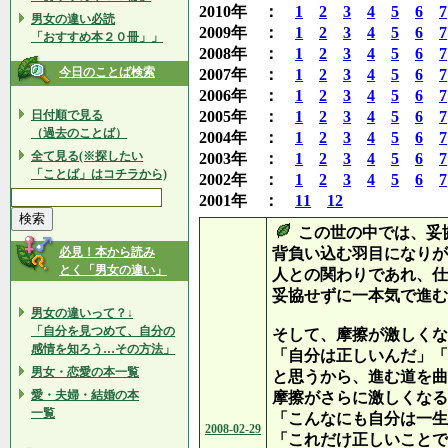
2010年 ：
1
2
3
4
5
6
7
男女の違い必読
2009年 ：
1
2
3
4
5
6
7
「おすすめ本２０冊」」
2008年 ：
1
2
3
4
5
6
7
今日のことば検索
2007年 ：
1
2
3
4
5
6
7
2006年 ：
1
2
3
4
5
6
7
日付順で見る
2005年 ：
1
2
3
4
5
6
7
（過去のことば）
2004年 ：
1
2
3
4
5
6
7
全て見る(※探したい
2003年 ：
1
2
3
4
5
6
7
「ことば」はコチラから)
2002年 ：
1
2
3
4
5
6
7
2001年 ：
11
12
この世の中では、妥
必見！本から読み
背負い込む羽目になりが
とく「男女の違い」
人との関わりであれ、仕
妥協せずに一本気で進む
男女の違いって？↓
「自分を見つめて、自分の
そして、摩擦が激しくな
感情を知ろう…その方法」
「自分は正しいんだ」「
男女・恋愛の本一覧
と思うから、進む道を曲
愛・夫婦・結婚の本
摩擦がさらに激しくなる
一覧
「こんなにも自分は一生
2008-02-29
「これだけ正しいことで