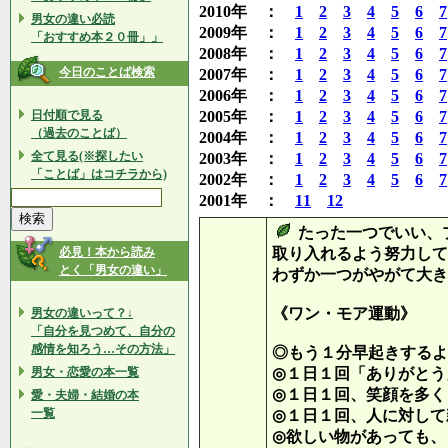
2010年 ：
1
2
3
4
5
6
7
男女の違い必読
2009年 ：
1
2
3
4
5
6
7
「おすすめ本２０冊」」
2008年 ：
1
2
3
4
5
6
7
今日のことば検索
2007年 ：
1
2
3
4
5
6
7
2006年 ：
1
2
3
4
5
6
7
日付順で見る
2005年 ：
1
2
3
4
5
6
7
（過去のことば）
2004年 ：
1
2
3
4
5
6
7
全て見る(※探したい
2003年 ：
1
2
3
4
5
6
7
「ことば」はコチラから)
2002年 ：
1
2
3
4
5
6
7
2001年 ：
11
12
たった一つでいい、
必見！本から読み
取り入れるよう努力して
とく「男女の違い」
わずか一つがやがて大き
《ワン・モア運動》
男女の違いって？↓
「自分を見つめて、自分の
感情を知ろう…その方法」
◎もう１分早起きするよ
男女・恋愛の本一覧
◎１日１回「ありがとう
◎１日１回、笑顔を多く
愛・夫婦・結婚の本
一覧
◎１日１回、人に対して
◎欲しい物があっても、