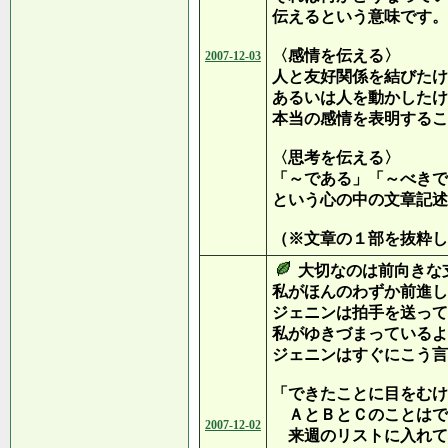
伝えるという意味です。
〈感情を伝える〉
2007-12-03
人と友好関係を結びたけ
あるいは人を動かしたけ
本当の感情を表明するこ
〈思考を伝える〉
「～である」「～べきで
という心の中の文章記述
（※文章の１部を抜粋し
大切なのは前向きな
私がほんのわずか前進し
ジェニンは拍手を送って
私がゆきづまっているよ
ジェニンはすぐにこう言
「できたことに目をむけ
ＡとＢとＣのことはで
2007-12-02
来週のリストに入れて