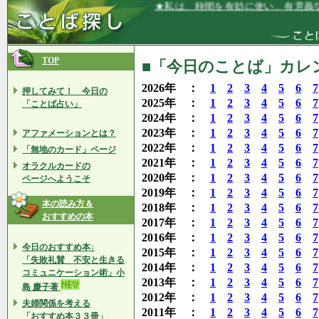
★私は、時間を有効に使い、有意義な毎日
TOP
■「今日のことば」カレンダ
2026年 ：
1
2
3
4
5
6
7
押してみて！ 今日の
2025年 ：
1
2
3
4
5
6
7
「ことば占い」
2024年 ：
1
2
3
4
5
6
7
2023年 ：
1
2
3
4
5
6
7
アファメーションとは？
2022年 ：
1
2
3
4
5
6
7
「無地のカード」ページ
2021年 ：
1
2
3
4
5
6
7
オラクルカードの
2020年 ：
1
2
3
4
5
6
7
ページへようこそ
2019年 ：
1
2
3
4
5
6
7
本の読み方＆
2018年 ：
1
2
3
4
5
6
7
おすすめの本
2017年 ：
1
2
3
4
5
6
7
2016年 ：
1
2
3
4
5
6
7
今日のおすすめ本↓
2015年 ：
1
2
3
4
5
6
7
「失敗礼賛 不安と生きる
2014年 ：
1
2
3
4
5
6
7
コミュニケーション術」小
2013年 ：
1
2
3
4
5
6
7
島 慶子著
2012年 ：
1
2
3
4
5
6
7
夫婦関係を考える
2011年 ：
1
2
3
4
5
6
7
「おすすめ本３３冊」