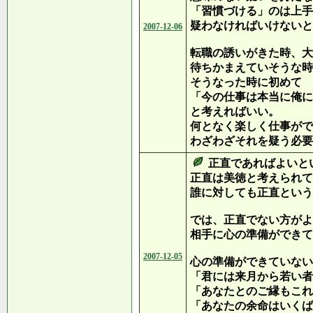
「習慣づける」のは上手
疑わなければいけないと
2007-12-06
転職の誘いがきた時、大
待ちかまえていそうな時
そうなった時に初めて
「今の仕事は本当に俺に
と考えればいい。
何となく楽しく仕事がで
わざわざそれを疑う必要
正直であればよいと
正直は美徳と考えられて
誰に対しても正直という
では、正直でない方がよ
相手に心の準備ができて
2007-12-05
心の準備ができていない
「君には来月から若い者
「あなたとのご縁もこれ
「あなたの余命はいくば