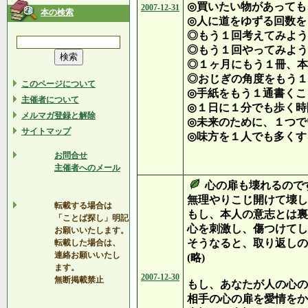
◎買いたい物があっても
2007-12-31
本の検索
◎人に道をゆずる回数を
◎もう１回考えてみよう
◎もう１回やってみよう
◎１ヶ月にもう１冊、本
◎おじぎの角度をもう１
このページについて
◎手紙をもう１通書くこ
主催者について
◎１日に１分でも歩く時
メルマガ登録と解除
◎未来のために、１つで
サイトマップ
◎味方を１人でも多くす
お問合せ
（下に
主催者へのメール
心の扉も壊れるので
無理やりこじ開けて壊し
転載する場合は
もし、本人の意志とは裏
「ことば探し」明記
心を刺激し、傷つけてし
お願いいたします。
そうなると、取り返しの
転載した場合は、
連絡お願いいたし
(略)
ます。
2007-12-30
無断掲載禁止
もし、あなたが人の心の
相手の心の扉を愛情をか