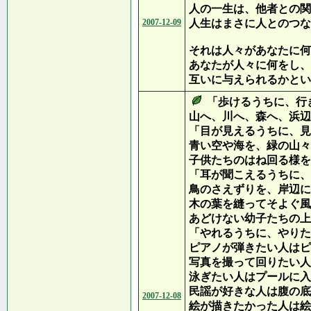
人の一生は、他者との関
2007-12-09
人生はまさに人とのつな
それは人々があなたに何
あなたが人々に何をし、
互いに与えられるかとい
「歩けるうちに、行
山へ、川へ、森へ、浜辺
「目が見えるうちに、見
青い空や海を、緑の山々
子供たちのはね回る様を
「耳が聞こえるうちに、
鳥のさえずりを、岸辺に
木の葉を縫ってそよぐ風
あどけない幼子たちの上
「やれるうちに、やりた
ピアノが弾きたい人はピ
写真を撮って回りたい人
泳ぎたい人はプールに入
民謡が好きな人は腹の底
2007-12-08
絵が描きたかった人は絵