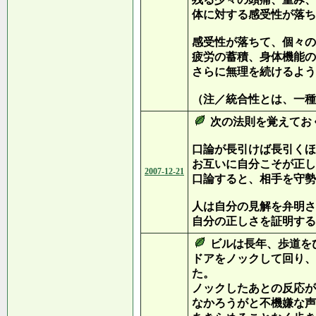
体に対する感受性が落ち
感受性が落ちて、個々の
疲労の蓄積、身体機能の
さらに無理を続けるよう
（注／統合性とは、一種
次の法則を覚えてお
口論が長引けば長引くほ
お互いに自分こそが正し
2007-12-21
口論すると、相手を守勢
人は自分の見解を弁明さ
自分の正しさを証明する
ビルは長年、歩道を
ドアをノックして回り、
た。
ノックしたあとの反応が
なかろうがと不機嫌な声