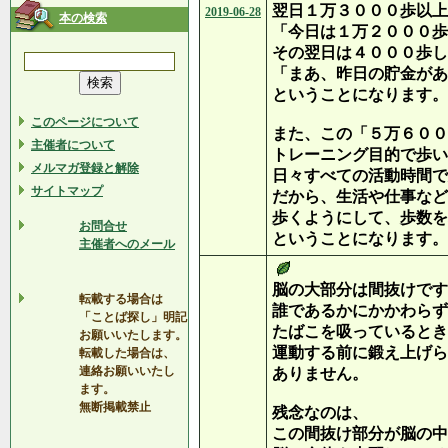
翌日１万３０００歩以上
2019-06-28
本の検索
「今日は１万２０００歩
その翌日は４０００歩し
「まあ、昨日の貯金があ
ということになります。
このページについて
また、この「５万６００
主催者について
トレーニング目的で歩い
メルマガ登録と解除
日々すべての活動時間で
サイトマップ
だから、生活や仕事など
歩くようにして、歩数を
お問合せ
ということになります。
主催者へのメール
脳の大部分は間抜けです
転載する場合は
誰であるかにかかわらず
「ことば探し」明記
たばこを吸っているとき
お願いいたします。
運動する前に鍛え上げら
転載した場合は、
連絡お願いいたし
ありません。
ます。
無断掲載禁止
残念なのは、
この間抜け部分が脳の中