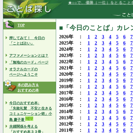
★○○で、優勝（一位）をとることを信じ
TOP
■「今日のことば」カレン
2026年 ：
1
2
3
4
5
6
7
押してみて！ 今日の
2025年 ：
1
2
3
4
5
6
7
「ことば占い」
2024年 ：
1
2
3
4
5
6
7
2023年 ：
1
2
3
4
5
6
7
アファメーションとは？
2022年 ：
1
2
3
4
5
6
7
「無地のカード」ページ
2021年 ：
1
2
3
4
5
6
7
オラクルカードの
2020年 ：
1
2
3
4
5
6
7
ページへようこそ
2019年 ：
1
2
3
4
5
6
7
本の読み方＆
2018年 ：
1
2
3
4
5
6
7
おすすめの本
2017年 ：
1
2
3
4
5
6
7
2016年 ：
1
2
3
4
5
6
7
今日のおすすめ本↓
2015年 ：
1
2
3
4
5
6
7
「失敗礼賛 不安と生きる
2014年 ：
1
2
3
4
5
6
7
コミュニケーション術」小
2013年 ：
1
2
3
4
5
6
7
島 慶子著
2012年 ：
1
2
3
4
5
6
7
夫婦関係を考える
2011年 ：
1
2
3
4
5
6
7
「おすすめ本３３冊」