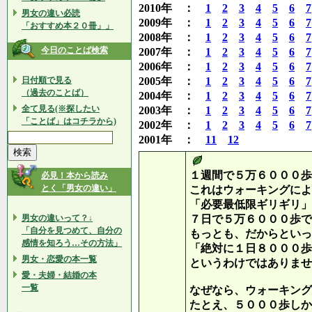
2010年 ：
1
2
3
4
5
6
7
男女の違い必読
2009年 ：
1
2
3
4
5
6
7
「おすすめ本２０冊」」
2008年 ：
1
2
3
4
5
6
7
今日のことば検索
2007年 ：
1
2
3
4
5
6
7
2006年 ：
1
2
3
4
5
6
7
日付順で見る
2005年 ：
1
2
3
4
5
6
7
（過去のことば）
2004年 ：
1
2
3
4
5
6
7
全て見る(※探したい
2003年 ：
1
2
3
4
5
6
7
「ことば」はコチラから)
2002年 ：
1
2
3
4
5
6
7
2001年 ：
11
12
１週間で５万６０００歩
必見！本から読み
とく「男女の違い」
これはウォーキングによ
「必要最低限ギリギリ」
男女の違いって？↓
７日で５万６０００歩で
「自分を見つめて、自分の
もっとも、だからといっ
感情を知ろう…その方法」
「絶対に１日８０００歩
男女・恋愛の本一覧
というわけではありませ
愛・夫婦・結婚の本
一覧
なぜなら、ウォーキング
たとえ、５０００歩しか