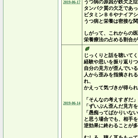
うつ病の原因が鉄欠乏症
2019-06-17
タンパク質の欠乏であっ
ビタミンＢ６やナイアシ
うつ病と栄養は密接な関
しがって、これからの医
栄養療法の占める割合が
じっくりと話を聴いてく
経験や思いを振り返りつ
自分の見方が歪んでいる
人から歪みを指摘される
れ、
かえって気づきが得られ
「そんなの考えすぎだ」
2019-06-14
「ずいぶん歪んだ見方を
「愚痴ってばかりいない
と思う場合でも、相手を
逆効果に終わることが多
むしろ、聴く耳をもって