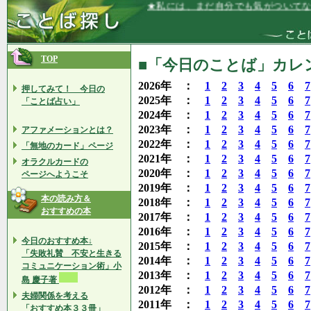
★私には、まだ自分でも気がついてない能
TOP
■「今日のことば」カレン
2026年 ：
1
2
3
4
5
6
7
押してみて！ 今日の
2025年 ：
1
2
3
4
5
6
7
「ことば占い」
2024年 ：
1
2
3
4
5
6
7
2023年 ：
1
2
3
4
5
6
7
アファメーションとは？
2022年 ：
1
2
3
4
5
6
7
「無地のカード」ページ
2021年 ：
1
2
3
4
5
6
7
オラクルカードの
2020年 ：
1
2
3
4
5
6
7
ページへようこそ
2019年 ：
1
2
3
4
5
6
7
本の読み方＆
2018年 ：
1
2
3
4
5
6
7
おすすめの本
2017年 ：
1
2
3
4
5
6
7
2016年 ：
1
2
3
4
5
6
7
今日のおすすめ本↓
2015年 ：
1
2
3
4
5
6
7
「失敗礼賛 不安と生きる
2014年 ：
1
2
3
4
5
6
7
コミュニケーション術」小
2013年 ：
1
2
3
4
5
6
7
島 慶子著
2012年 ：
1
2
3
4
5
6
7
夫婦関係を考える
2011年 ：
1
2
3
4
5
6
7
「おすすめ本３３冊」