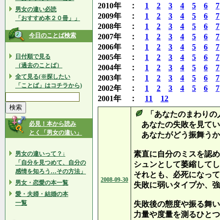
2010年 ：
1
2
3
4
5
6
7
男女の違い必読
2009年 ：
1
2
3
4
5
6
7
「おすすめ本２０冊」」
2008年 ：
1
2
3
4
5
6
7
今日のことば検索
2007年 ：
1
2
3
4
5
6
7
2006年 ：
1
2
3
4
5
6
7
日付順で見る
2005年 ：
1
2
3
4
5
6
7
（過去のことば）
2004年 ：
1
2
3
4
5
6
7
全て見る(※探したい
2003年 ：
1
2
3
4
5
6
7
「ことば」はコチラから)
2002年 ：
1
2
3
4
5
6
7
2001年 ：
11
12
「あなたのまわりの
必見！本から読み
あなたの失敗を見てい
とく「男女の違い」
あなたがどう振舞うかを
素直に自分のミスを認め
男女の違いって？↓
「自分を見つめて、自分の
シュンとして萎縮してし
感情を知ろう…その方法」
それとも、必死になって
2008-09-30
男女・恋愛の本一覧
失敗に弱いタイプか、強
愛・夫婦・結婚の本
一覧
失敗後の態度や振る舞い
力量や度量を測るひとつ