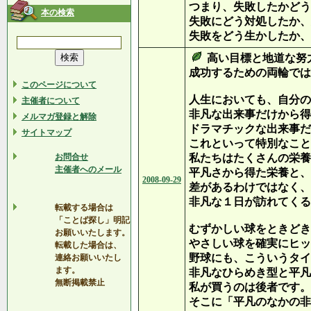
つまり、失敗したかどう
本の検索
失敗にどう対処したか、
失敗をどう生かしたか、
高い目標と地道な努
成功するための両輪では
このページについて
人生においても、自分の
主催者について
非凡な出来事だけから得
メルマガ登録と解除
ドラマチックな出来事だ
サイトマップ
これといって特別なこと
お問合せ
私たちはたくさんの栄養
主催者へのメール
平凡さから得た栄養と、
2008-09-29
差があるわけではなく、
非凡な１日が訪れてくる
転載する場合は
「ことば探し」明記
むずかしい球をときどき
お願いいたします。
やさしい球を確実にヒッ
転載した場合は、
野球にも、こういうタイ
連絡お願いいたし
ます。
非凡なひらめき型と平凡
無断掲載禁止
私が買うのは後者です。
そこに「平凡のなかの非