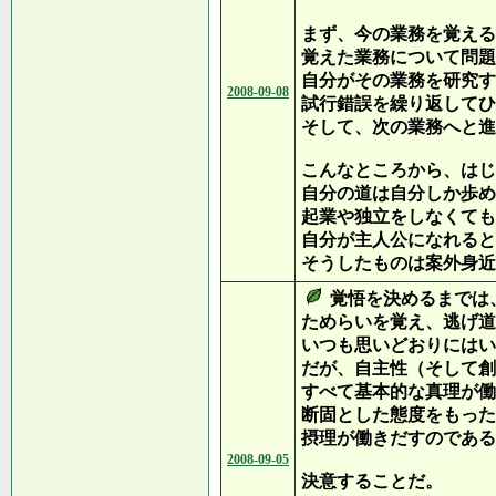
まず、今の業務を覚える
覚えた業務について問題
自分がその業務を研究す
2008-09-08
試行錯誤を繰り返してひ
そして、次の業務へと進
こんなところから、はじ
自分の道は自分しか歩め
起業や独立をしなくても
自分が主人公になれると
そうしたものは案外身近
覚悟を決めるまでは
ためらいを覚え、逃げ道
いつも思いどおりにはい
だが、自主性（そして創
すべて基本的な真理が働
断固とした態度をもった
摂理が働きだすのである
2008-09-05
決意することだ。