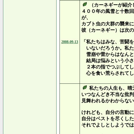
（カーネギーが紹介
４００年の風雪と十数回
が、
カブト虫の大群の襲来に
彼（カーネギー）は次の
「私たちはみな、苦闘を
2008-09-13
いないだろうか。私た
雪崩や雷からはなんと
結局は悩みという小さ
２本の指でつぶしてし
心を食い荒らされてし
私たちの人生も、晴
いつなんどき不当な批判
見舞われるかわからない
けれども、自分の言動に
自分はベストを尽くした
それでよしとしようでは