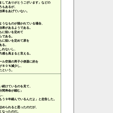
ましてありがとうございます」などの
ろもあるが、
効果をあげていない。
ようなものが描かれている場合、
効果があるようである。
ちに狙いを定めて
らである。
ちに狙いを定めて尿を
ある。
しれないし、
力感も高まると言える。
ール空港の男子小便器に的を
が８０％減少し、
たという。
い続けているのを見て、
分間寿命が縮む」
し、
もう９年縮んでいるんだよ」と忠告した。
ほめられると思ったのだが、
くなったのだ。