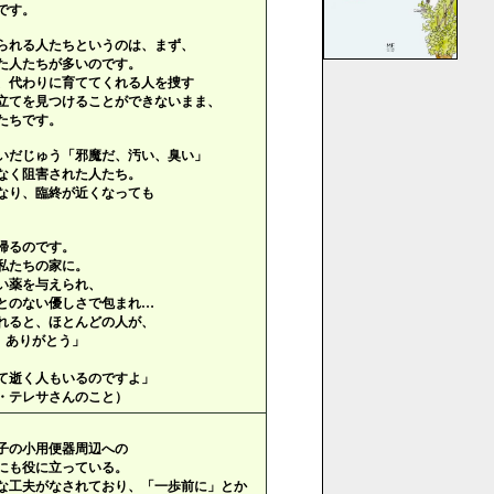
です。
られる人たちというのは、まず、
た人たちが多いのです。
、代わりに育ててくれる人を捜す
立てを見つけることができないまま、
たちです。
いだじゅう「邪魔だ、汚い、臭い」
なく阻害された人たち。
なり、臨終が近くなっても
帰るのです。
私たちの家に。
い薬を与えられ、
とのない優しさで包まれ…
れると、ほとんどの人が、
 ありがとう」
て逝く人もいるのですよ」
・テレサさんのこと）
子の小用便器周辺への
にも役に立っている。
な工夫がなされており、「一歩前に」とか