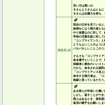
言い方は悪いが、
ＢさんとＣさんはともに
Ｂさんは伝播力を持ち、
現在の日本を見ていると
政権をになう権力者たち
やり放題なのに対して、
学校の児童生徒に対して
「コンプライアンス」と
とてもよいことのように
バカバカしいことこのう
2018-07-24
そもそも「コンプライア
命令遵守ということで、
独裁者に都合のいいコト
だから、命令される国民
「コンプライアンス至上
命令する権力者は、「コ
無縁と思っているだろう
ある商人が年老いた醜い
しかし、返すことができ
商人はあるとき、高利貸
返済の猶予をお願いしま