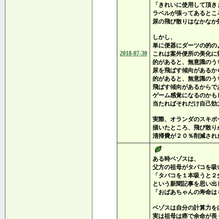
「きれいに使用して頂き
ラベルが張ってあるとこ
尿の飛び散りはなかなか
しかし、
単に便器にダーツの的の
2018-07-30
これは案外便所の美化に
的があると、無意識のう
尿を飛ばす傾向があるか
的があると、無意識のう
飛ばす傾向があるからで
ゲーム感覚になるのかも
当たればそれだけ自己効
実際、オランダのスキポ
描いたところ、飛び散り
清掃費が２０％削減され
ある時ベゾスは、
父方の祖母がタバコを吸
「タバコを１本吸うと２
という新聞記事を思い出
「おばあちゃんの寿命は
ベゾスは自分の計算力を
実は祖母は癌で余命が長