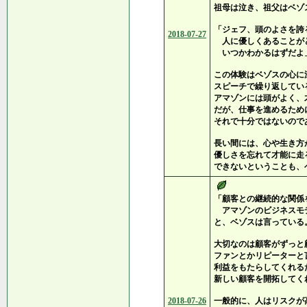
祖母は泣き、祖父はベゾ
「ジェフ、頭のよさを誇
2018-07-27
人に優しくあることが
いつかわかるはずだよ
この体験はベゾスの心に
スピーチで繰り返してい
アマゾンには頭がよく、
だが、仕事を進めるため
それで十分ではないので
長い間には、心や生き方
優しさを忘れて才能に走
できないということも、
「顧客との継続的な関係
アマゾンのビジネスモ
と、ベゾスは言っている
大切なのは顧客がずっと
ファンとかリピーターと
利益をもたらしてくれる
新しい顧客を開拓してく
2018-07-26
一般的に、人はリスクが