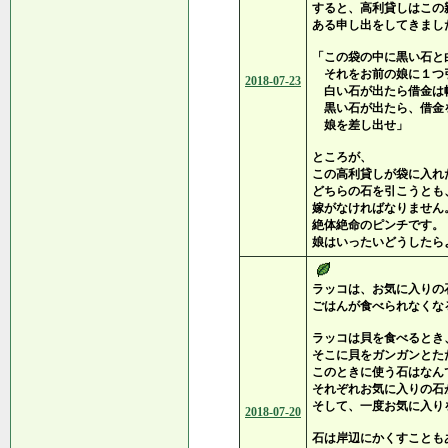
すると、高利貸しはこの
ある申し出をしてきまし
「この袋の中に黒い石と
それをお前の娘に１つ
2018-07-23
白い石が出たら借金は
黒い石が出たら、借金
娘を差し出せ」
ところが、
この高利貸しが袋に入れ
どちらの石を引こうとも
嫁がなければなりません
絶体絶命のピンチです。
娘はいったいどうしたら
ラッコは、お気に入りの
ごはんが食べられなくな
ラッコは貝を食べるとき
そこに貝をガンガンとた
このときに使う石はなん
それぞれお気に入りの石
そして、一度お気に入り
2018-07-20
石は岸辺にかくすことも