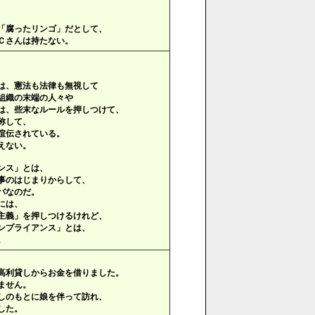
「腐ったリンゴ」だとして、
Ｃさんは持たない。
、
は、憲法も法律も無視して
組織の末端の人々や
は、些末なルールを押しつけて、
称して、
喧伝されている。
えない。
ンス」とは、
事のはじまりからして、
バなのだ。
には、
主義」を押しつけるけれど、
ンプライアンス」とは、
。
高利貸しからお金を借りました。
ません。
しのもとに娘を伴って訪れ、
した。