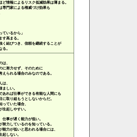
ほど情報によるリスク低減効果は薄まる。
は専門家による権威づけ効果も
。
っているから」
ます高まる。
強く結びつき、信頼を継続することが
なる。
のは、
のに努力せず、そのために
考えられる場合のみなのである。
んは、
疎ましい。
であれば仕事ができる有能な人間にも
目に取り組もうとしないからだ。
知っていた場合、
が生起しやすい。
、仕事が遅く能力が低い。
が努力しているのを知っている。
が能力が低いと思われる場合には、
生起しない。