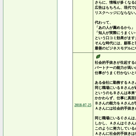
さらに、情報が多くなる
広告はもちろん、現代で
リスクヘッジにならない
代わって、
「あの人が薦めるから」
「知人が実際にうまくい
という口コミ効果がます
そんな時代には、顧客と
最善のビジネスモデルに
社会的手抜きが生起する
パートナーの能力が高い
仕事がうまく行かないと
ある会社に勤務するＡさ
同じ職場にいるＢさんが
というのもＢさんは本来
かかわらず、仕事に真面
Ｂさんの能力をＡさんが
2018-07-25
Ａさんには社会的手抜き
同じ職場にいるＣさんは
しかし、ＡさんはＣさん
このように努力している
Ａさんに社会的手抜きは