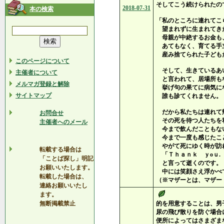
そしてこう続けられたの
2018-07-31
本の検索
「私のところに連れてこ
望まれずに生まれてき
母親が中絶するお金も
あてもなく、育てる手
産み捨てられた子ども
このページについて
そして、生きているあ
主催者について
と言われて、居場所も
メルマガ登録と解除
挙げ句の果てに病気に
サイトマップ
誰も診てくれません。
だから私たちは連れて
お問合せ
その死を待つ人たちを
主催者へのメール
今まで飲んだこともな
今まで一度も感じたこ
やがて死にゆく時が訪
転載する場合は
「Ｔｈａｎｋ ｙoｕ.
「ことば探し」明記
と言って逝くのです。
お願いいたします。
中には笑顔さえ浮かべ
転載した場合は、
（※マザーとは、マザー
連絡お願いいたし
ます。
無断掲載禁止
的を用意することは、男
尿の飛び散りを防ぐ場合
便所によってはさまざま