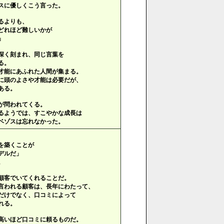
スに優しくこう言った。
るよりも、
どれほど難しいかが
」
深く刻まれ、同じ言葉を
る。
才能にあふれた人間が集まる。
に頭のよさや才能は必要だが、
ある。
が問われてくる。
るようでは、すこやかな成長は
ベゾスは忘れなかった。
を築くことが
デルだ」
。
顧客でいてくれることだ。
言われる顧客は、長年にわたって、
だけでなく、口コミによって
れる。
高いほど口コミに頼るものだ。