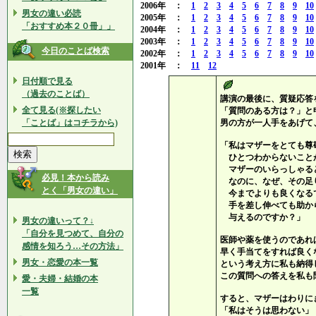
2006年 ：
1
2
3
4
5
6
7
8
9
10
男女の違い必読
2005年 ：
1
2
3
4
5
6
7
8
9
10
「おすすめ本２０冊」」
2004年 ：
1
2
3
4
5
6
7
8
9
10
2003年 ：
1
2
3
4
5
6
7
8
9
10
今日のことば検索
2002年 ：
1
2
3
4
5
6
7
8
9
10
2001年 ：
11
12
日付順で見る
（過去のことば）
講演の最後に、質疑応答
全て見る(※探したい
「質問のある方は？」と
「ことば」はコチラから)
男の方が一人手をあげて
「私はマザーをとても尊
ひとつわからないこと
マザーのいらっしゃる
必見！本から読み
なのに、なぜ、その足
とく「男女の違い」
今までよりも良くなる
手を差し伸べても助か
与えるのですか？」
男女の違いって？↓
「自分を見つめて、自分の
医師や薬を使うのであれ
感情を知ろう…その方法」
早く手当てをすれば良く
男女・恋愛の本一覧
という考え方に私も納得
この質問への答えを私も
愛・夫婦・結婚の本
一覧
すると、マザーはわりに
「私はそうは思わない」