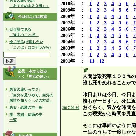
男女の違い必読
2010年 ：
1
2
3
4
5
6
7
「おすすめ本２０冊」」
2009年 ：
1
2
3
4
5
6
7
2008年 ：
1
2
3
4
5
6
7
今日のことば検索
2007年 ：
1
2
3
4
5
6
7
2006年 ：
1
2
3
4
5
6
7
日付順で見る
（過去のことば）
2005年 ：
1
2
3
4
5
6
7
2004年 ：
1
2
3
4
5
6
7
全て見る(※探したい
「ことば」はコチラから)
2003年 ：
1
2
3
4
5
6
7
2002年 ：
1
2
3
4
5
6
7
2001年 ：
11
12
必見！本から読み
人間は致死率１００％の
とく「男女の違い」
誰も死を免れることがで
男女の違いって？↓
昨日よりは今日、今日よ
「自分を見つめて、自分の
感情を知ろう…その方法」
誰もが一日ずつ、死に近
おそらく、豊かな時間を
男女・恋愛の本一覧
2017-06-30
この現実から時間を見直
愛・夫婦・結婚の本
一覧
そこには季節のように周
一生のうちで一度しかな