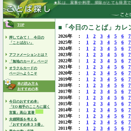
★私は、家事や料理、掃除がとても得意で
TOP
■「今日のことば」カレン
2026年 ：
1
2
3
4
5
6
7
押してみて！ 今日の
2025年 ：
1
2
3
4
5
6
7
「ことば占い」
2024年 ：
1
2
3
4
5
6
7
2023年 ：
1
2
3
4
5
6
7
アファメーションとは？
2022年 ：
1
2
3
4
5
6
7
「無地のカード」ページ
2021年 ：
1
2
3
4
5
6
7
オラクルカードの
2020年 ：
1
2
3
4
5
6
7
ページへようこそ
2019年 ：
1
2
3
4
5
6
7
本の読み方＆
2018年 ：
1
2
3
4
5
6
7
おすすめの本
2017年 ：
1
2
3
4
5
6
7
2016年 ：
1
2
3
4
5
6
7
今日のおすすめ本↓
2015年 ：
1
2
3
4
5
6
7
「EQ 相手のこころに届く
2014年 ：
1
2
3
4
5
6
7
言葉」高山 直著
2013年 ：
1
2
3
4
5
6
7
夫婦関係を考える
2012年 ：
1
2
3
4
5
6
7
「おすすめ本３３冊」
2011年 ：
1
2
3
4
5
6
7