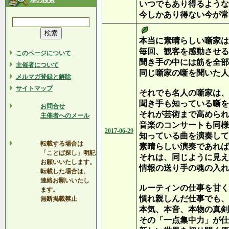
本の検索
いつでもあり得るような
今しかあり得ない今が常
本当に素晴らしい噺家は
毎回、観客を感動させる
このページについて
聞き手の中には筋を全部
主催者について
同じ噺家の噺を聞いた人
メルマガ登録と解除
サイトマップ
それでも名人の噺家は、
聞き手も知っている噺を
お問合せ
それが芸術まで高められ
主催者へのメール
音楽のコンサートも同様
2017-06-29
知っている曲を演奏して
転載する場合は
素晴らしい演奏であれば
「ことば探し」明記
それは、同じように見え
お願いいたします。
情報の送り手の魂の入れ
転載した場合は、
連絡お願いいたし
ルーティンの仕事を甘く
ます。
慣れ親しんだ仕事でも、
無断掲載禁止
本気、本音、本物の真剣
その「一点集中力」が仕