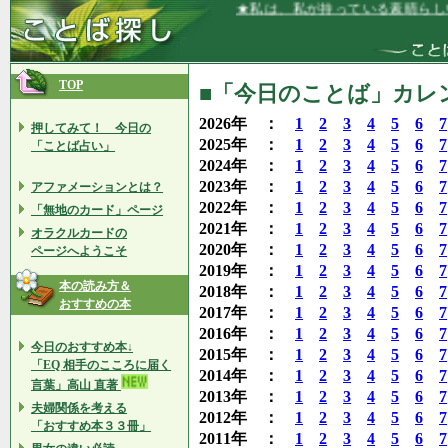
★私は、私が持っている素晴らしいものす
TOP
■「今日のことば」カレンダ
2026年 ：
1
2
3
4
5
6
7
押してみて！ 今日の
2025年 ：
1
2
3
4
5
6
7
「ことば占い」
2024年 ：
1
2
3
4
5
6
7
2023年 ：
1
2
3
4
5
6
7
アファメーションとは？
2022年 ：
1
2
3
4
5
6
7
「無地のカード」ページ
2021年 ：
1
2
3
4
5
6
7
オラクルカードの
2020年 ：
1
2
3
4
5
6
7
ページへようこそ
2019年 ：
1
2
3
4
5
6
7
本の読み方＆
2018年 ：
1
2
3
4
5
6
7
おすすめの本
2017年 ：
1
2
3
4
5
6
7
2016年 ：
1
2
3
4
5
6
7
今日のおすすめ本↓
2015年 ：
1
2
3
4
5
6
7
「EQ 相手のこころに届く
2014年 ：
1
2
3
4
5
6
7
言葉」高山 直著
2013年 ：
1
2
3
4
5
6
7
夫婦関係を考える
2012年 ：
1
2
3
4
5
6
7
「おすすめ本３３冊」
2011年 ：
1
2
3
4
5
6
7