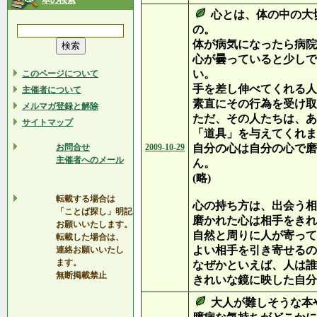
本の検索
心とは、体の中の大
の。
体が病気になったら病院
心が曇っていると少しで
い。
このページについて
手を差し伸べてくれる人
主催者について
素直にその行為を受け取
メルマガ登録と解除
ただ、その人たちは、あ
サイトマップ
「道具」を与えてくれま
お問合せ
2009-10-29
自分の心は自分の心で磨
主催者へのメール
ん。
(略)
転載する場合は
心の持ち方は、出会う相
「ことば探し」明記
磨かれた心は相手をきれ
お願いいたします。
自然と周りに人が寄って
転載した場合は、
よい相手を引き寄せるの
連絡お願いいたし
ます。
なぜかといえば、人は誰
無断掲載禁止
きれいな鏡に映した自分
大人が難しそうな本