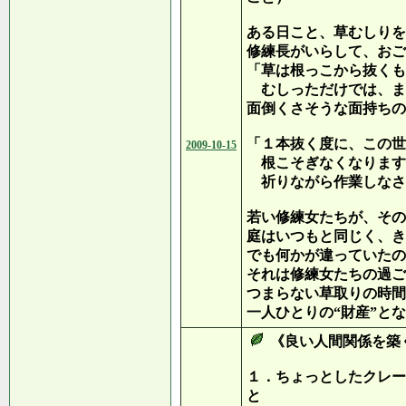
ある日こと、草むしりを
修練長がいらして、おご
「草は根っこから抜くも
むしっただけでは、ま
面倒くさそうな面持ちの
「１本抜く度に、この世
2009-10-15
根こそぎなくなります
祈りながら作業しなさ
若い修練女たちが、その
庭はいつもと同じく、き
でも何かが違っていたの
それは修練女たちの過ご
つまらない草取りの時間
一人ひとりの“財産”と
《良い人間関係を築
１．ちょっとしたクレー
と