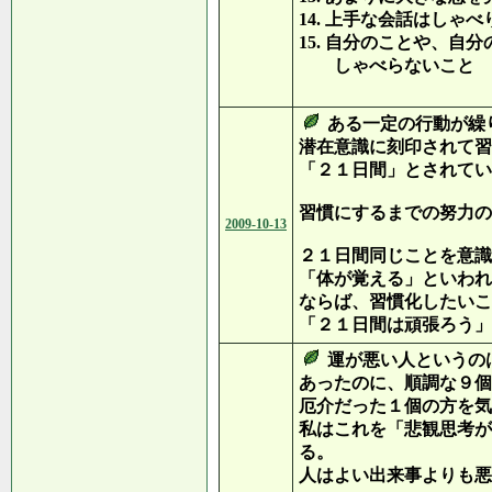
14. 上手な会話はしゃ
15. 自分のことや、自
しゃべらないこと
（下
ある一定の行動が繰
潜在意識に刻印されて習
「２１日間」とされてい
習慣にするまでの努力の
2009-10-13
２１日間同じことを意識
「体が覚える」といわれ
ならば、習慣化したいこ
「２１日間は頑張ろう」
運が悪い人というの
あったのに、順調な９個
厄介だった１個の方を気
私はこれを「悲観思考が
る。
人はよい出来事よりも悪