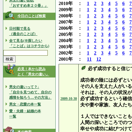
男女の違い必読
2010年 ：
1
2
3
4
5
6
7
「おすすめ本２０冊」」
2009年 ：
1
2
3
4
5
6
7
2008年 ：
1
2
3
4
5
6
7
今日のことば検索
2007年 ：
1
2
3
4
5
6
7
2006年 ：
1
2
3
4
5
6
7
日付順で見る
（過去のことば）
2005年 ：
1
2
3
4
5
6
7
2004年 ：
1
2
3
4
5
6
7
全て見る(※探したい
「ことば」はコチラから)
2003年 ：
1
2
3
4
5
6
7
2002年 ：
1
2
3
4
5
6
7
2001年 ：
11
12
必ず成功すると信じ
必見！本から読み
とく「男女の違い」
成功者の陰には必ずとい
その人を支えた人がいる
男女の違いって？↓
それは、その人の状況が
「自分を見つめて、自分の
感情を知ろう…その方法」
必ず成功するという確信
2009-10-30
男女・恋愛の本一覧
夫や妻や家族、友人たち
愛・夫婦・結婚の本
１人ではできないことも
一覧
人間の深いところでのつ
幸せや成功に結びつけて