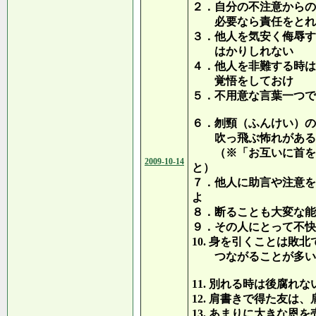
２．自分の不注意からの
必要なら責任をとれ
３．他人を気安く侮辱す
はかりしれない
４．他人を非難する時は
覚悟をしておけ
５．不用意な言葉一つで
６．刎頸（ふんけい）の
吹っ飛ぶ怖れがある
（※「お互いに首を斬
2009-10-14
と）
７．他人に助言や注意を
よ
８．断ることも大変な能
９．その人にとって不快
10. 身を引くことは敗
つながることが多い
11. 別れる時は後腐れ
12. 肩書きで得た友は
13. あまりに大きな恩