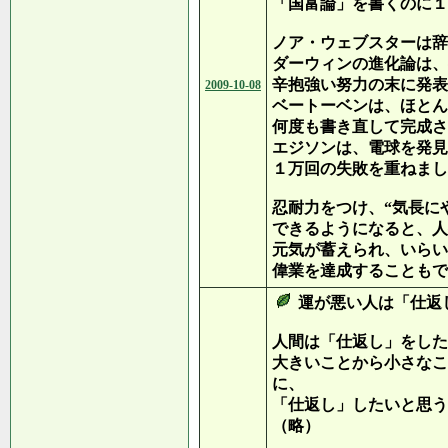
「国富論」を書くのに１
ノア・ウェブスターは辞
ダーウィンの進化論は、
辛抱強い努力の末に発表
2009-10-08
ベートーベンは、ほとん
何度も書き直して完成さ
エジソンは、電球を発見
１万回の失敗を重ねまし
忍耐力をつけ、“気長に
できるようになると、人
元気が蓄えられ、いらい
偉業を達成することもで
運が悪い人は「仕返
人間は「仕返し」をした
大きいことから小さなこ
に、
「仕返し」したいと思う
（略）