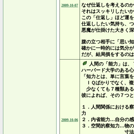
なぜ仕返しを考えるのか
2009-10-07
それはスッキリしたいか
この「仕返し」ほど運を
仕返ししたい気持ち、つ
悪魔が仕掛けた大きく深
腹の立つ相手に「思い知
確かに一時的には気分が
だが、結局損をするのは
人間の「能力」は、
ハーバード大学のある心
「知力とは、単に言葉を
ＩＱばかりでなく、複
少なくても７種類ある
彼によれば、その７つと
１．人間関係における察
力
２．内省能力…自分の感
2009-10-06
３．空間的察知力…物の
寸法や体積な