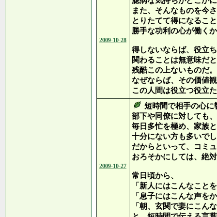
臆病な気持ちがどこかに
また、そんなものを今さ
とりたてて得になること
勝手な功利の心が働くか
2009-10-28
得しないならば、役立ち
関わることは無意味だと
残酷この上ないものだ。
なぜならば、その価値観
この人間は役立つ役立た
短時間で相手の心に
部下や同僚に対しても、
毎日多忙を極め、家族と
十分にない方も多いでし
だからといって、コミュ
おろそかにしては、絶対
2009-10-27
常日頃から、
「新人にはこんなことを
「息子にはこんな声をか
「朝、玄関で妻にこんな
と、短時間で伝える言葉