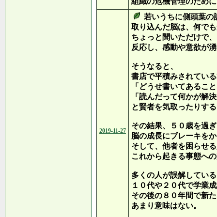
組織の危機管理のために
若いうちに側頭葉の
取り込んだ脳は、何でも
ちょっと聞いただけで、
反応し、感動や意欲が湧
そうなると、
書店で平積みされている
「どうせ書いてあること
「読んだって何かが解決
と賢者を気取ったりする
その結果、５０歳を過ぎ
2019-11-27
脳の成長にブレーキをか
そして、他者を困らせる
これから起きる事態への
多くの人が誤解している
１０代や２０代で学業成
その後の８０年間で新た
あまり意味はない。