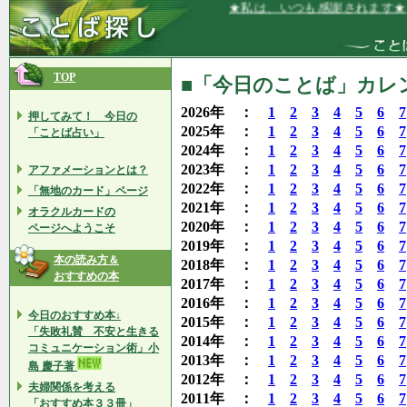
★私は、いつも感謝されます★
TOP
■「今日のことば」カレンダ
2026年 ：
1
2
3
4
5
6
7
押してみて！ 今日の
2025年 ：
1
2
3
4
5
6
7
「ことば占い」
2024年 ：
1
2
3
4
5
6
7
2023年 ：
1
2
3
4
5
6
7
アファメーションとは？
2022年 ：
1
2
3
4
5
6
7
「無地のカード」ページ
2021年 ：
1
2
3
4
5
6
7
オラクルカードの
2020年 ：
1
2
3
4
5
6
7
ページへようこそ
2019年 ：
1
2
3
4
5
6
7
本の読み方＆
2018年 ：
1
2
3
4
5
6
7
おすすめの本
2017年 ：
1
2
3
4
5
6
7
2016年 ：
1
2
3
4
5
6
7
今日のおすすめ本↓
2015年 ：
1
2
3
4
5
6
7
「失敗礼賛 不安と生きる
2014年 ：
1
2
3
4
5
6
7
コミュニケーション術」小
2013年 ：
1
2
3
4
5
6
7
島 慶子著
2012年 ：
1
2
3
4
5
6
7
夫婦関係を考える
2011年 ：
1
2
3
4
5
6
7
「おすすめ本３３冊」