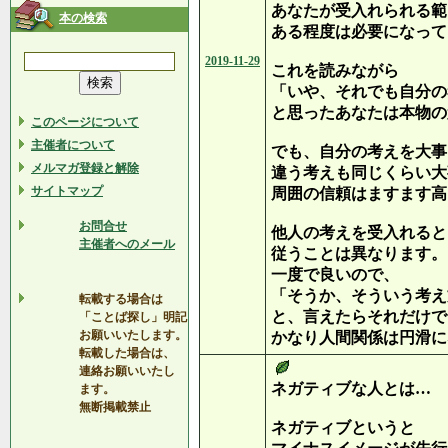
あなたが受入れられる範
本の検索
ある程度は必要になって
2019-11-29
これを読みながら
「いや、それでも自分の
と思ったあなたは本物の
このページについて
主催者について
でも、自分の考えを大事
メルマガ登録と解除
違う考えも同じくらい大
サイトマップ
周囲の信頼はますます高
お問合せ
他人の考えを受入れると
主催者へのメール
従うことは異なります。
一度で良いので、
「そうか、そういう考え
転載する場合は
と、言えたらそれだけで
「ことば探し」明記
お願いいたします。
かなり人間関係は円滑に
転載した場合は、
連絡お願いいたし
ネガティブな人とは…
ます。
無断掲載禁止
ネガティブというと