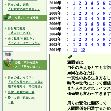
2010年 ：
1
2
3
4
5
6
7
男女の違い必読
2009年 ：
1
2
3
4
5
6
7
「おすすめ本２０冊」」
2008年 ：
1
2
3
4
5
6
7
今日のことば検索
2007年 ：
1
2
3
4
5
6
7
2006年 ：
1
2
3
4
5
6
7
日付順で見る
2005年 ：
1
2
3
4
5
6
7
（過去のことば）
2004年 ：
1
2
3
4
5
6
7
全て見る(※探したい
2003年 ：
1
2
3
4
5
6
7
「ことば」はコチラから)
2002年 ：
1
2
3
4
5
6
7
2001年 ：
11
12
頑固者は、
必見！本から読み
とく「男女の違い」
自分の考えをとても大切
頑固なあなたは、
男女の違いって？↓
一貫性のある生き方をし
「自分を見つめて、自分の
時代や世代によって価値
感情を知ろう…その方法」
また人それぞれライフス
男女・恋愛の本一覧
価値観も変わってきます
愛・夫婦・結婚の本
一覧
周りの変化に順応して
人間関係を円滑するため