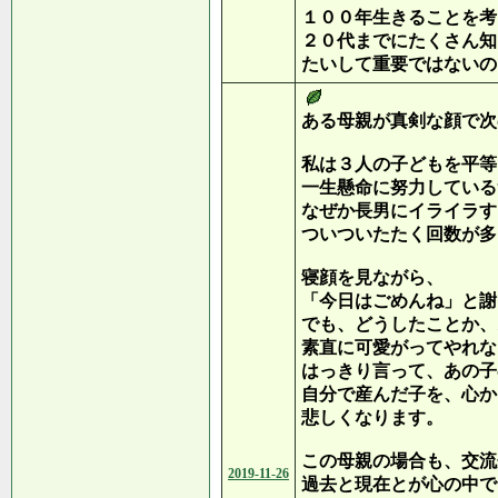
１００年生きることを考
２０代までにたくさん知
たいして重要ではないの
ある母親が真剣な顔で次
私は３人の子どもを平等
一生懸命に努力している
なぜか長男にイライラす
ついついたたく回数が多
寝顔を見ながら、
「今日はごめんね」と謝
でも、どうしたことか、
素直に可愛がってやれな
はっきり言って、あの子
自分で産んだ子を、心か
悲しくなります。
この母親の場合も、交流
2019-11-26
過去と現在とが心の中で