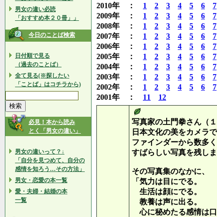
2010年 ：
1
2
3
4
5
6
7
男女の違い必読
2009年 ：
1
2
3
4
5
6
7
「おすすめ本２０冊」」
2008年 ：
1
2
3
4
5
6
7
今日のことば検索
2007年 ：
1
2
3
4
5
6
7
2006年 ：
1
2
3
4
5
6
7
日付順で見る
2005年 ：
1
2
3
4
5
6
7
（過去のことば）
2004年 ：
1
2
3
4
5
6
7
全て見る(※探したい
2003年 ：
1
2
3
4
5
6
7
「ことば」はコチラから)
2002年 ：
1
2
3
4
5
6
7
2001年 ：
11
12
写真家の土門拳さん（１
必見！本から読み
とく「男女の違い」
日本文化の美をカメラで
ファインダーから数多く
男女の違いって？↓
すばらしい写真を残しま
「自分を見つめて、自分の
感情を知ろう…その方法」
その写真集のなかに、
男女・恋愛の本一覧
「気力は目にでる。
生活は顔にでる。
愛・夫婦・結婚の本
一覧
教養は声に出る。
心に秘めたる感情は口