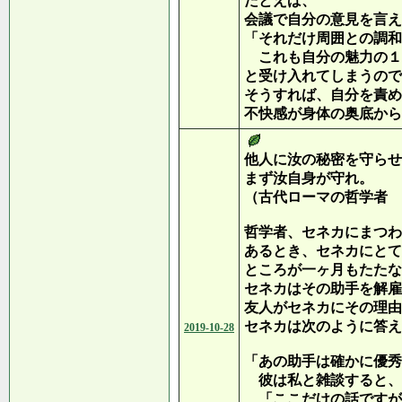
たとえば、
会議で自分の意見を言え
「それだけ周囲との調和
これも自分の魅力の１
と受け入れてしまうので
そうすれば、自分を責め
不快感が身体の奥底から
他人に汝の秘密を守らせ
まず汝自身が守れ。
（古代ローマの哲学者 
哲学者、セネカにまつわ
あるとき、セネカにとて
ところが一ヶ月もたたな
セネカはその助手を解雇
友人がセネカにその理由
セネカは次のように答え
2019-10-28
「あの助手は確かに優秀
彼は私と雑談すると、
「ここだけの話ですが