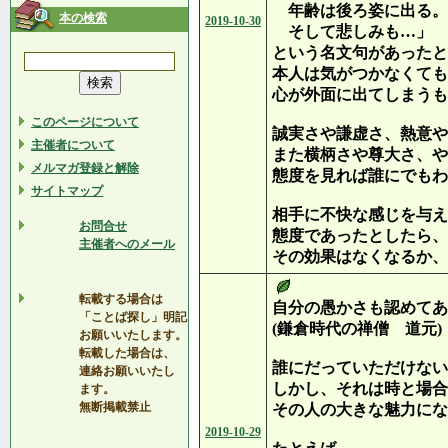
年齢は後ろ姿に出る。
本の検索
2019-10-30
そして悲しみも…」
という名文句があったと
本人は気がつかなくても
心が外面に出てしまうも
このページについて
誠実さや謙虚さ、熱意や
主催者について
また横柄さや尊大さ、や
メルマガ登録と解除
態度を見れば誰にでもわ
サイトマップ
相手に不快な感じを与え
お問合せ
態度であったとしたら、
主催者へのメール
その効果はなくなるか、
転載する場合は
自分の愚かさも認めてあ
「ことば探し」明記
(鎌倉時代の禅僧 道元)
お願いいたします。
転載した場合は、
誰にだっていただけない
連絡お願いいたし
しかし、それは時と場合
ます。
無断掲載禁止
その人の大きな魅力にな
2019-10-29