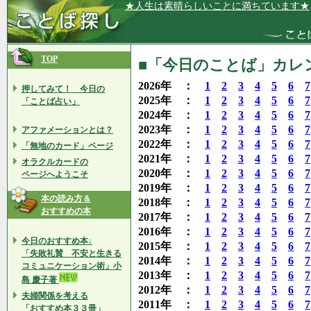
★人生は素晴らしいことに満ちています★
TOP
■「今日のことば」カレンダ
2026年 ：
1
2
3
4
5
6
7
押してみて！ 今日の
2025年 ：
1
2
3
4
5
6
7
「ことば占い」
2024年 ：
1
2
3
4
5
6
7
2023年 ：
1
2
3
4
5
6
7
アファメーションとは？
2022年 ：
1
2
3
4
5
6
7
「無地のカード」ページ
2021年 ：
1
2
3
4
5
6
7
オラクルカードの
2020年 ：
1
2
3
4
5
6
7
ページへようこそ
2019年 ：
1
2
3
4
5
6
7
本の読み方＆
2018年 ：
1
2
3
4
5
6
7
おすすめの本
2017年 ：
1
2
3
4
5
6
7
2016年 ：
1
2
3
4
5
6
7
今日のおすすめ本↓
2015年 ：
1
2
3
4
5
6
7
「失敗礼賛 不安と生きる
2014年 ：
1
2
3
4
5
6
7
コミュニケーション術」小
2013年 ：
1
2
3
4
5
6
7
島 慶子著
2012年 ：
1
2
3
4
5
6
7
夫婦関係を考える
2011年 ：
1
2
3
4
5
6
7
「おすすめ本３３冊」