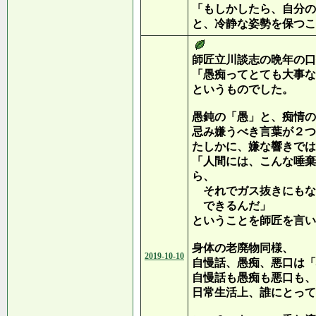
「もしかしたら、自分の
と、冷静な姿勢を保つこ
師匠立川談志の晩年の口
「愚痴ってとても大事な
というものでした。
愚鈍の「愚」と、痴情の
忌み嫌うべき言葉が２つ
たしかに、嫌な響きでは
「人間には、こんな唾棄
ら、
それでガス抜きにもな
できるんだ」
ということを師匠を言い
身体の老廃物同様、
2019-10-10
自慢話、愚痴、悪口は「
自慢話も愚痴も悪口も、
日常生活上、誰にとって