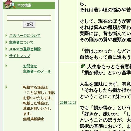
ら、
本の検索
それは若い頃の悩みや苦
そして、現在のほうが苦
それは悩みの種類が変わ
実際には、昔も悩んでい
このページについて
その悩みの質や種類が違
主催者について
メルマガ登録と解除
「昔はよかった」などと
サイトマップ
自信をもって前に進もう
お問合せ
人生をもっとも有意
主催者へのメール
「損か得か」という基準
人生を無駄にせず、有意
転載する場合は
「それをしたら損か得か
「ことば探し」明記
ということにこだわって
お願いいたします。
2010-12-22
転載した場合は、
でも「損か得か」という
連絡お願いいたし
「好きか、嫌いか」「し
ます。
無断掲載禁止
ということのほうが、大
選択の基準において、ま