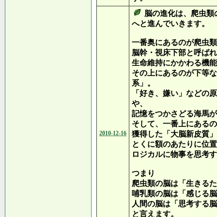
脳の進化は、爬虫類
へと進んでいきます。
一番奥にあるのが爬虫類
脳幹・視床下部と呼ばれ
生命維持にかかわる機能
その上にあるのが下等な
系」。
「好き、嫌い」などの原
や、
記憶をつかさどる海馬が
そして、一番上にあるの
2010-12-16
獲得した「大脳新皮質」
とくに額のあたりに位置
ロジカルに物事を思考す
つまり
爬虫類の脳は「生きるた
哺乳類の脳は「感じる脳
人間の脳は「思考する脳
と言えます。