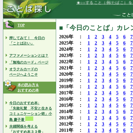
★○○すること（例/たばこ）を、なんな
TOP
■「今日のことば」カレンダ
2026年 ：
1
2
3
4
5
6
7
押してみて！ 今日の
2025年 ：
1
2
3
4
5
6
7
「ことば占い」
2024年 ：
1
2
3
4
5
6
7
2023年 ：
1
2
3
4
5
6
7
アファメーションとは？
2022年 ：
1
2
3
4
5
6
7
「無地のカード」ページ
2021年 ：
1
2
3
4
5
6
7
オラクルカードの
2020年 ：
1
2
3
4
5
6
7
ページへようこそ
2019年 ：
1
2
3
4
5
6
7
本の読み方＆
2018年 ：
1
2
3
4
5
6
7
おすすめの本
2017年 ：
1
2
3
4
5
6
7
2016年 ：
1
2
3
4
5
6
7
今日のおすすめ本↓
2015年 ：
1
2
3
4
5
6
7
「失敗礼賛 不安と生きる
2014年 ：
1
2
3
4
5
6
7
コミュニケーション術」小
2013年 ：
1
2
3
4
5
6
7
島 慶子著
2012年 ：
1
2
3
4
5
6
7
夫婦関係を考える
2011年 ：
1
2
3
4
5
6
7
「おすすめ本３３冊」