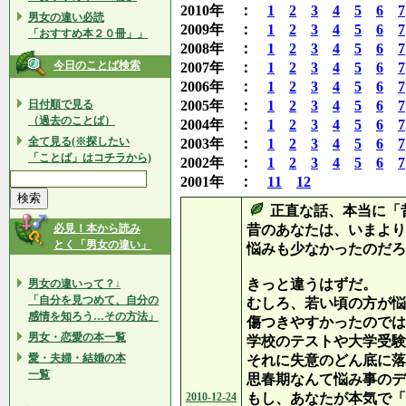
2010年 ：
1
2
3
4
5
6
7
男女の違い必読
2009年 ：
1
2
3
4
5
6
7
「おすすめ本２０冊」」
2008年 ：
1
2
3
4
5
6
7
今日のことば検索
2007年 ：
1
2
3
4
5
6
7
2006年 ：
1
2
3
4
5
6
7
日付順で見る
2005年 ：
1
2
3
4
5
6
7
（過去のことば）
2004年 ：
1
2
3
4
5
6
7
全て見る(※探したい
2003年 ：
1
2
3
4
5
6
7
「ことば」はコチラから)
2002年 ：
1
2
3
4
5
6
7
2001年 ：
11
12
正直な話、本当に「
必見！本から読み
昔のあなたは、いまより
とく「男女の違い」
悩みも少なかったのだろ
きっと違うはずだ。
男女の違いって？↓
「自分を見つめて、自分の
むしろ、若い頃の方が悩
感情を知ろう…その方法」
傷つきやすかったのでは
男女・恋愛の本一覧
学校のテストや大学受験
愛・夫婦・結婚の本
それに失意のどん底に落
一覧
思春期なんて悩み事のデ
2010-12-24
もし、あなたが本気で「