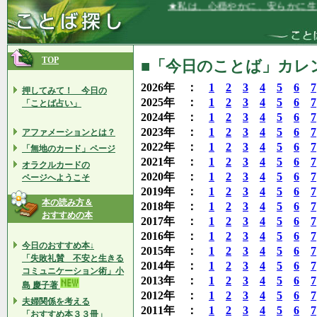
★私は、心穏やかに、安らかに生きていま
TOP
■「今日のことば」カレンダ
2026年 ：
1
2
3
4
5
6
7
押してみて！ 今日の
2025年 ：
1
2
3
4
5
6
7
「ことば占い」
2024年 ：
1
2
3
4
5
6
7
2023年 ：
1
2
3
4
5
6
7
アファメーションとは？
2022年 ：
1
2
3
4
5
6
7
「無地のカード」ページ
2021年 ：
1
2
3
4
5
6
7
オラクルカードの
2020年 ：
1
2
3
4
5
6
7
ページへようこそ
2019年 ：
1
2
3
4
5
6
7
本の読み方＆
2018年 ：
1
2
3
4
5
6
7
おすすめの本
2017年 ：
1
2
3
4
5
6
7
2016年 ：
1
2
3
4
5
6
7
今日のおすすめ本↓
2015年 ：
1
2
3
4
5
6
7
「失敗礼賛 不安と生きる
2014年 ：
1
2
3
4
5
6
7
コミュニケーション術」小
2013年 ：
1
2
3
4
5
6
7
島 慶子著
2012年 ：
1
2
3
4
5
6
7
夫婦関係を考える
2011年 ：
1
2
3
4
5
6
7
「おすすめ本３３冊」