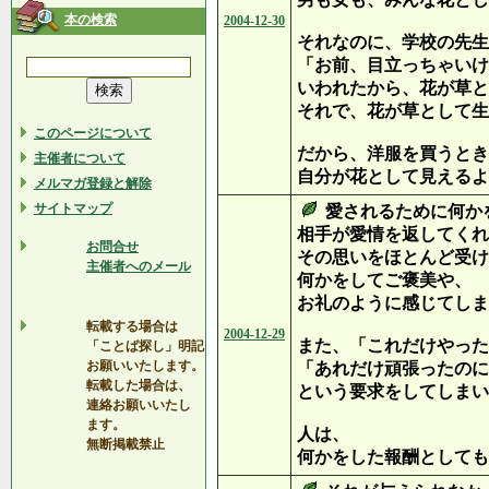
本の検索
2004-12-30
それなのに、学校の先生
「お前、目立っちゃいけ
いわれたから、花が草と
それで、花が草として生
このページについて
だから、洋服を買うとき
主催者について
自分が花として見えるよ
メルマガ登録と解除
サイトマップ
愛されるために何か
相手が愛情を返してくれ
お問合せ
その思いをほとんど受け
主催者へのメール
何かをしてご褒美や、
お礼のように感じてしま
転載する場合は
2004-12-29
また、「これだけやった
「ことば探し」明記
お願いいたします。
「あれだけ頑張ったのに
転載した場合は、
という要求をしてしまい
連絡お願いいたし
ます。
人は、
無断掲載禁止
何かをした報酬としても