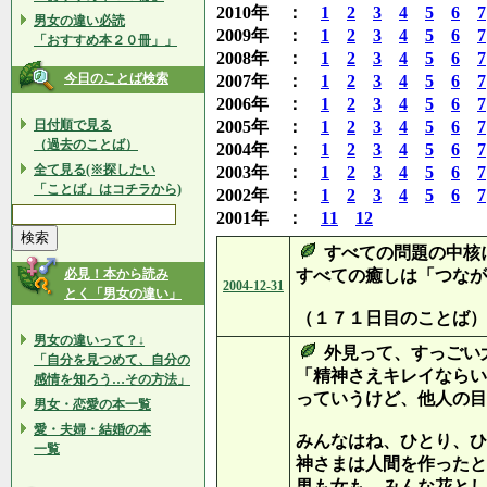
2010年 ：
1
2
3
4
5
6
7
男女の違い必読
2009年 ：
1
2
3
4
5
6
7
「おすすめ本２０冊」」
2008年 ：
1
2
3
4
5
6
7
今日のことば検索
2007年 ：
1
2
3
4
5
6
7
2006年 ：
1
2
3
4
5
6
7
日付順で見る
2005年 ：
1
2
3
4
5
6
7
（過去のことば）
2004年 ：
1
2
3
4
5
6
7
全て見る(※探したい
2003年 ：
1
2
3
4
5
6
7
「ことば」はコチラから)
2002年 ：
1
2
3
4
5
6
7
2001年 ：
11
12
すべての問題の中核
必見！本から読み
すべての癒しは「つなが
2004-12-31
とく「男女の違い」
（１７１日目のことば）
男女の違いって？↓
外見って、すっごい
「自分を見つめて、自分の
「精神さえキレイならい
感情を知ろう…その方法」
っていうけど、他人の目
男女・恋愛の本一覧
愛・夫婦・結婚の本
みんなはね、ひとり、ひ
一覧
神さまは人間を作ったと
男も女も、みんな花とし