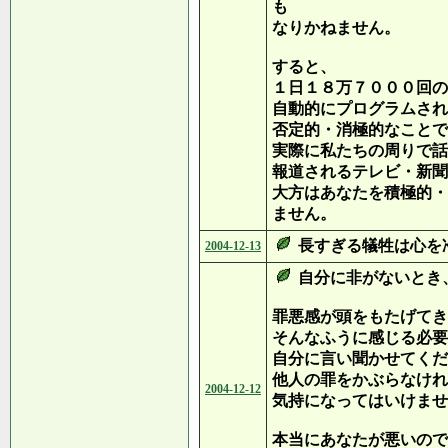
も
なりかねません。
すると、
１日１８万７０００回の
自動的にプログラムされ
否定的・消極的なことで
実際に私たちの周りで話
報道されるテレビ・新聞
大方はあなたを積極的・
ません。
長すぎる犠牲は心を
2004-12-13
自分に非がないとき
罪悪感が頭をもたげてき
そんなふうに感じる必要
自分に言い聞かせてくだ
他人の罪をかぶらなけれ
2004-12-12
気持になってはいけませ
本当にあなたが悪いので