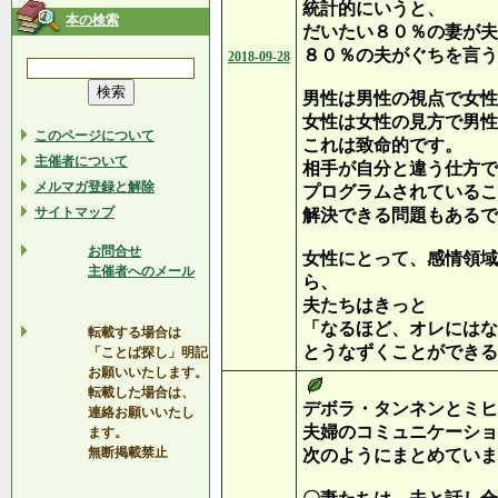
統計的にいうと、
本の検索
だいたい８０％の妻が夫
８０％の夫がぐちを言う
2018-09-28
男性は男性の視点で女性
女性は女性の見方で男性
このページについて
これは致命的です。
主催者について
相手が自分と違う仕方で
メルマガ登録と解除
プログラムされているこ
サイトマップ
解決できる問題もあるで
お問合せ
女性にとって、感情領域
主催者へのメール
ら、
夫たちはきっと
「なるほど、オレにはな
転載する場合は
とうなずくことができる
「ことば探し」明記
お願いいたします。
転載した場合は、
デボラ・タンネンとミヒ
連絡お願いいたし
夫婦のコミュニケーショ
ます。
無断掲載禁止
次のようにまとめていま