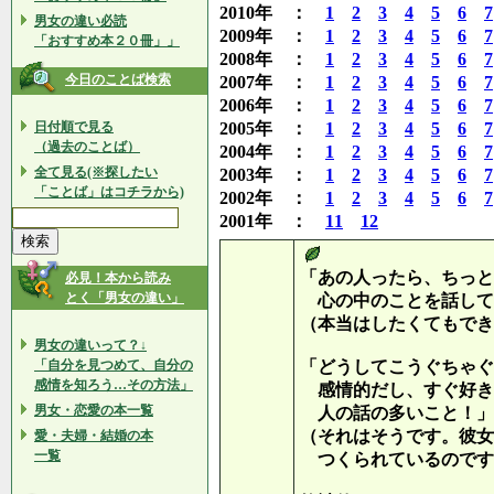
2010年 ：
1
2
3
4
5
6
7
男女の違い必読
2009年 ：
1
2
3
4
5
6
7
「おすすめ本２０冊」」
2008年 ：
1
2
3
4
5
6
7
今日のことば検索
2007年 ：
1
2
3
4
5
6
7
2006年 ：
1
2
3
4
5
6
7
日付順で見る
2005年 ：
1
2
3
4
5
6
7
（過去のことば）
2004年 ：
1
2
3
4
5
6
7
全て見る(※探したい
2003年 ：
1
2
3
4
5
6
7
「ことば」はコチラから)
2002年 ：
1
2
3
4
5
6
7
2001年 ：
11
12
「あの人ったら、ちっと
必見！本から読み
とく「男女の違い」
心の中のことを話して
（本当はしたくてもでき
男女の違いって？↓
「自分を見つめて、自分の
「どうしてこうぐちゃぐ
感情を知ろう…その方法」
感情的だし、すぐ好き
男女・恋愛の本一覧
人の話の多いこと！」
（それはそうです。彼女
愛・夫婦・結婚の本
一覧
つくられているのです