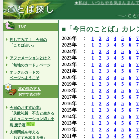
★私は、いつもやる気まんまんです★
TOP
■「今日のことば」カレン
2026年 ：
1
2
3
4
5
6
7
押してみて！ 今日の
2025年 ：
1
2
3
4
5
6
7
「ことば占い」
2024年 ：
1
2
3
4
5
6
7
2023年 ：
1
2
3
4
5
6
7
アファメーションとは？
2022年 ：
1
2
3
4
5
6
7
「無地のカード」ページ
2021年 ：
1
2
3
4
5
6
7
オラクルカードの
2020年 ：
1
2
3
4
5
6
7
ページへようこそ
2019年 ：
1
2
3
4
5
6
7
本の読み方＆
2018年 ：
1
2
3
4
5
6
7
おすすめの本
2017年 ：
1
2
3
4
5
6
7
2016年 ：
1
2
3
4
5
6
7
今日のおすすめ本↓
2015年 ：
1
2
3
4
5
6
7
「失敗礼賛 不安と生きる
2014年 ：
1
2
3
4
5
6
7
コミュニケーション術」小
2013年 ：
1
2
3
4
5
6
7
島 慶子著
2012年 ：
1
2
3
4
5
6
7
夫婦関係を考える
2011年 ：
1
2
3
4
5
6
7
「おすすめ本３３冊」