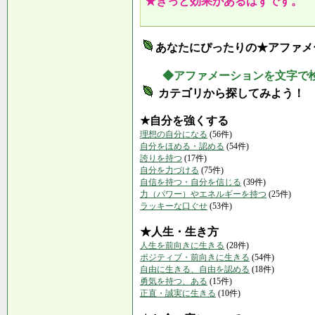
★きっと効果があるはずです。
あなたにぴったりの★アファメ
◆アファメーションを文字で
カテゴリから探してみよう！
★自分を強くする
理想の自分になる
(56件)
自分をほめる・認める
(54件)
誇りを持つ
(17件)
自分を力づける
(75件)
自信を持つ・自分を信じる
(39件)
力（パワー）やエネルギーを持つ
(25件)
ラッキーな口ぐせ
(53件)
★人生・生き方
人生を前向きに生きる
(28件)
ポジティブ・前向きに生きる
(54件)
自由に生きる、自由を認める
(18件)
勇気を持つ、ある
(15件)
正直・誠実に生きる
(10件)