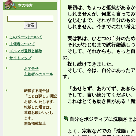
本の検索
最初は、ちょっと抵抗があるか
しれませんが、何度も言ってみ
なじむまで、それが自分のもの
しれません。今までにない考え
このページについて
実は私は、ひとつの自分のため
主催者について
それがなじむまで試行錯誤しつ
そして、それからも、もっと自
メルマガ登録と解除
の、
サイトマップ
探し続けてきました。
お問合せ
そして、今は、自分にあったア
主催者へのメール
す。
「あせらず、あわてず、あきら
転載する場合は
そして、言い続けてください。
「ことば探し」明記
これはとても効き目がある「魔
お願いいたします。
転載した場合は、
連絡お願いいたし
ます。
自分をポジティブに洗脳させ
無断掲載禁止
よく、宗教などでの「洗脳」と