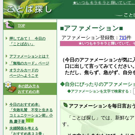
★いつもキラキラと輝いていて、その光り
TOP
■アファメーション■
アファメーション登録数：
715
件
押してみて！ 今日の
★いつもキラキラと輝いていて、
「ことば占い」
アファメーションとは？
（今日のアファメーションが気に
「無地のカード」ページ
口に出して言ってみてください
オラクルカードの
ただし、焦らず、急がず、自分
ページへようこそ
◆自分にぴったりのアファメーシ
本の読み方＆
◆アファメーションを文字で検索する：
おすすめの本
今日のおすすめ本↓
アファメーションを毎日言お
「失敗礼賛 不安と生きる
コミュニケーション術」小
「ことば探し」では、新鮮なア
島 慶子著
す。
夫婦関係を考える
「おすすめ本３３冊」