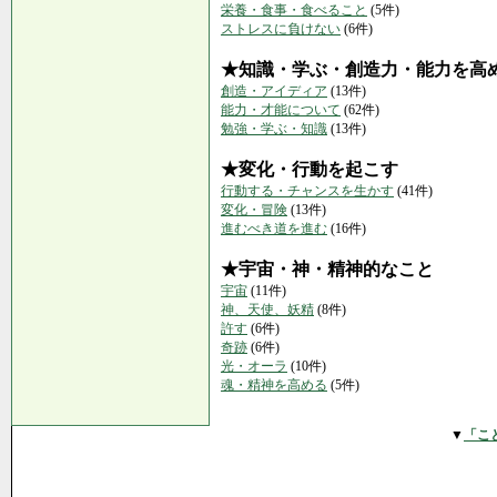
栄養・食事・食べること
(5件)
ストレスに負けない
(6件)
★知識・学ぶ・創造力・能力を高
創造・アイディア
(13件)
能力・才能について
(62件)
勉強・学ぶ・知識
(13件)
★変化・行動を起こす
行動する・チャンスを生かす
(41件)
変化・冒険
(13件)
進むべき道を進む
(16件)
★宇宙・神・精神的なこと
宇宙
(11件)
神、天使、妖精
(8件)
許す
(6件)
奇跡
(6件)
光・オーラ
(10件)
魂・精神を高める
(5件)
▼
「こ