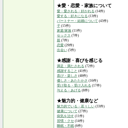
★愛・恋愛・家族について
愛・愛される・好かれる
(14件)
愛する・好きになる
(13件)
パートナー・結婚について
(43件)
子
(15件)
家庭/家族
(11件)
セックス
(7件)
親
(7件)
恋愛
(29件)
出会い
(5件)
★感謝・喜びを感じる
満足・満たされる
(72件)
感謝すること
(41件)
喜び・楽しさ
(48件)
優しさ・あたたかさ
(16件)
受け取る・受け入れる
(17件)
与える・あげる
(8件)
★魅力的・健康など
魅力的でいる・若々しい
(33件)
健康について
(27件)
病気を治す
(11件)
習慣・クセ
(14件)
睡眠・不眠
(6件)