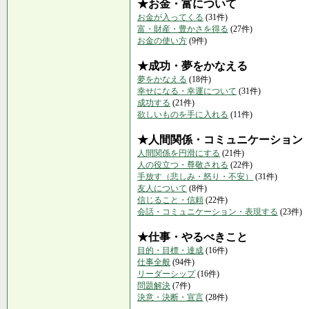
★お金・富について
お金が入ってくる
(31件)
富・財産・豊かさを得る
(27件)
お金の使い方
(9件)
★成功・夢をかなえる
夢をかなえる
(18件)
幸せになる・幸運について
(31件)
成功する
(21件)
欲しいものを手に入れる
(11件)
★人間関係・コミュニケーション
人間関係を円滑にする
(21件)
人の役立つ・尊敬される
(22件)
手放す（悲しみ・怒り・不安）
(31件)
友人について
(8件)
信じること・信頼
(22件)
会話・コミュニケーション・表現する
(23件)
★仕事・やるべきこと
目的・目標・達成
(16件)
仕事全般
(94件)
リーダーシップ
(16件)
問題解決
(7件)
決意・決断・宣言
(28件)