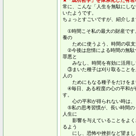
★「成功哲学」を体系化した有名
常に、こんな「人生を無駄にしな
いたようです。
ちょっとすごいですが、紹介しま
①時間こそ私の最大の財産です
養の
ために使うよう、時間の収支
②今後は怠情による時間の無駄
罪悪と
みなし、時間を有効に活用し
③まいた種子は刈り取ることを
人の
ためにもなる種子をだけをまい
④毎日、ある程度の心の平和が
す。
心の平和が得られない時は、ま
⑤私の思考習慣が、長い時間の
人生に
影響を与えていることをよくわ
るよう
にし、恐怖や挫折など望ましく