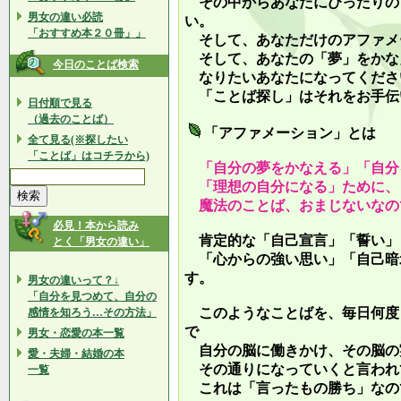
その中からあなたにぴったりの
男女の違い必読
い。
「おすすめ本２０冊」」
そして、あなただけのアファメ
そして、あなたの「夢」をかな
今日のことば検索
なりたいあなたになってくださ
「ことば探し」はそれをお手伝
日付順で見る
（過去のことば）
「アファメーション」とは
全て見る(※探したい
「ことば」はコチラから)
「自分の夢をかなえる」「自分
「理想の自分になる」ために、
魔法のことば、おまじないなの
必見！本から読み
肯定的な「自己宣言」「誓い」
とく「男女の違い」
「心からの強い思い」「自己暗
す。
男女の違いって？↓
「自分を見つめて、自分の
このようなことばを、毎日何度
感情を知ろう…その方法」
で
男女・恋愛の本一覧
自分の脳に働きかけ、その脳の
愛・夫婦・結婚の本
その通りになっていくと言われ
一覧
これは「言ったもの勝ち」なの