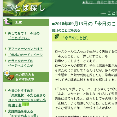
★私は、自分に能力があ
TOP
■2018年09月13日の「今日の
前日のことばを見る
押してみて！ 今日の
「今日のことば」
「ことば占い」
アファメーションとは？
ロースクールに入った学生がよく失敗する
「無地のカード」ページ
「考えること」と「探し出すこと」を
オラクルカードの
勘違いしてしまうことである。
ページへようこそ
ロースクールの授業で、学生は課題を出さ
そのために予習してくるわけだが、多くの
本の読み方＆
一生懸命、文献や判例を探したり、学者の
おすすめの本
そしてその課題に対する答えを探しまくる
1日がかりで探しまくって、ようやくその答
今日のおすすめ本↓
「ああ、よかった」と胸をなでおろして翌
「失敗礼賛 不安と生きる
先生に当てられると、嬉々としてその答え
コミュニケーション術」小
「正解だ、よく勉強しているね」とほめら
島 慶子著
そんな勉強を２年、３年続ける人が多い。
夫婦関係を考える
「おすすめ本３３冊」