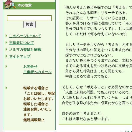
本の検索
「他人が考えた答えを探すのは「考える」
それはたんなる調査、リサーチである。
その証拠に、リサーチしているときは、
答えを見つける作業に没頭していて「考え
自分では考えているつもりでも、じつは単
しているだけで何も考えていないのだ。
このページについて
主催者について
もしリサーチをしながら「考える」とす
メルマガ登録と解除
自分なりの新しい答えをつくり出すために
探すのではなければならない。
サイトマップ
まだない答えをつくり出すために、文献を
すでにある答えを見つけるために文献を探
お問合せ
外から見た行為はまったく同じでも、
主催者へのメール
中身はまるで違うのである」
そして、なぜ「考えること」が必要なのか
転載する場合は
「人生は未知の問題」であふれているので
「ことば探し」明記
人に振り回されずに生きていくため、つま
お願いいたします。
自分が生き延びるために必要だからと言っ
転載した場合は、
連絡お願いいたし
自分の頭で「考えること」
ます。
これは大事だなぁと思います。
無断掲載禁止