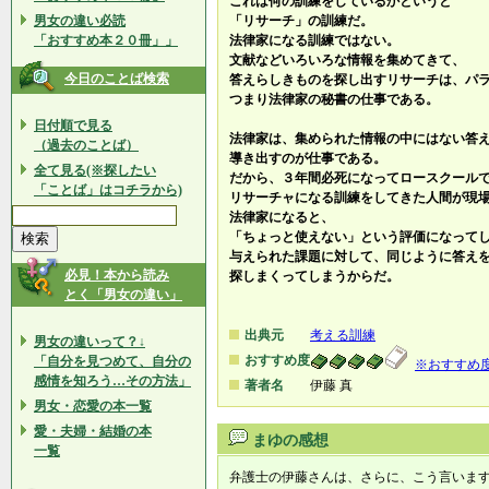
これは何の訓練をしているかというと
男女の違い必読
「リサーチ」の訓練だ。
「おすすめ本２０冊」」
法律家になる訓練ではない。
文献などいろいろな情報を集めてきて、
今日のことば検索
答えらしきものを探し出すリサーチは、パ
つまり法律家の秘書の仕事である。
日付順で見る
法律家は、集められた情報の中にはない答
（過去のことば）
導き出すのが仕事である。
全て見る(※探したい
だから、３年間必死になってロースクール
「ことば」はコチラから)
リサーチャになる訓練をしてきた人間が現
法律家になると、
「ちょっと使えない」という評価になって
与えられた課題に対して、同じように答え
必見！本から読み
探しまくってしまうからだ。
とく「男女の違い」
出典元
考える訓練
男女の違いって？↓
おすすめ度
「自分を見つめて、自分の
※おすすめ
感情を知ろう…その方法」
著者名
伊藤 真
男女・恋愛の本一覧
愛・夫婦・結婚の本
まゆの感想
一覧
弁護士の伊藤さんは、さらに、こう言いま