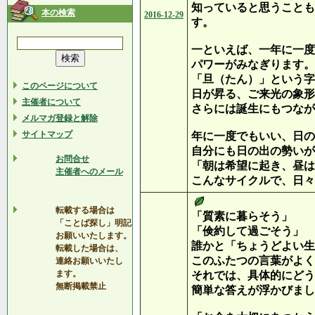
知っていると思うことも
本の検索
2016-12-29
す。
一といえば、一年に一度
パワーがみなぎります。
「旦（たん）」という字
このページについて
日が昇る、ご来光の象形
主催者について
さらには誕生にもつなが
メルマガ登録と解除
サイトマップ
年に一度でもいい、日の
自分にも日の出の勢いが
お問合せ
「朝は希望に起き、昼は
主催者へのメール
こんなサイクルで、日々
転載する場合は
「質素に暮らそう」
「ことば探し」明記
「倹約して過ごそう」
お願いいたします。
誰かと「ちょうどよい生
転載した場合は、
このふたつの言葉がよく
連絡お願いいたし
ます。
それでは、具体的にどう
無断掲載禁止
簡単な答えが浮かびまし