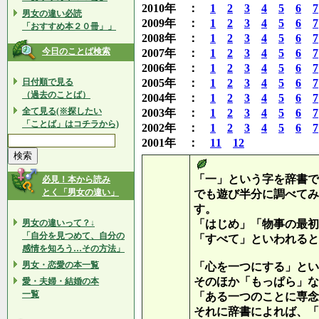
2010年 ：
1
2
3
4
5
6
7
男女の違い必読
2009年 ：
1
2
3
4
5
6
7
「おすすめ本２０冊」」
2008年 ：
1
2
3
4
5
6
7
今日のことば検索
2007年 ：
1
2
3
4
5
6
7
2006年 ：
1
2
3
4
5
6
7
日付順で見る
2005年 ：
1
2
3
4
5
6
7
（過去のことば）
2004年 ：
1
2
3
4
5
6
7
全て見る(※探したい
2003年 ：
1
2
3
4
5
6
7
「ことば」はコチラから)
2002年 ：
1
2
3
4
5
6
7
2001年 ：
11
12
「一」という字を辞書で
必見！本から読み
とく「男女の違い」
でも遊び半分に調べてみ
す。
男女の違いって？↓
「はじめ」「物事の最初
「自分を見つめて、自分の
「すべて」といわれると
感情を知ろう…その方法」
男女・恋愛の本一覧
「心を一つにする」とい
そのほか「もっぱら」な
愛・夫婦・結婚の本
一覧
「ある一つのことに専念
それに辞書によれば、「