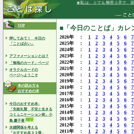
★私は、とても整理上手で、部屋はいつ
TOP
■「今日のことば」カレンダ
2026年 ：
1
2
3
4
5
6
7
押してみて！ 今日の
2025年 ：
1
2
3
4
5
6
7
「ことば占い」
2024年 ：
1
2
3
4
5
6
7
2023年 ：
1
2
3
4
5
6
7
アファメーションとは？
2022年 ：
1
2
3
4
5
6
7
「無地のカード」ページ
2021年 ：
1
2
3
4
5
6
7
オラクルカードの
2020年 ：
1
2
3
4
5
6
7
ページへようこそ
2019年 ：
1
2
3
4
5
6
7
本の読み方＆
2018年 ：
1
2
3
4
5
6
7
おすすめの本
2017年 ：
1
2
3
4
5
6
7
2016年 ：
1
2
3
4
5
6
7
今日のおすすめ本↓
2015年 ：
1
2
3
4
5
6
7
「失敗礼賛 不安と生きる
2014年 ：
1
2
3
4
5
6
7
コミュニケーション術」小
2013年 ：
1
2
3
4
5
6
7
島 慶子著
2012年 ：
1
2
3
4
5
6
7
夫婦関係を考える
2011年 ：
1
2
3
4
5
6
7
「おすすめ本３３冊」