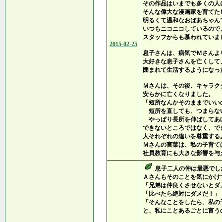
その作品はいまでも多くの人
そんな偉大な漫画家を育てた
明るくて温和なおばあちゃん
いつもニコニコしているので
スタッフからも慕われていま
2015-02-25
息子さんは、病気でＭさんよ
大好きな息子さんを亡くして
囲まれて生活するようになっ
Ｍさんは、その後、キャラク
安らかに亡くなりました。
「短所なんかそのままでいい
短所を直しても、つまらな
やっぱり長所を伸ばしてあ
できないところではなく、で
人それぞれの違いを尊重する
Ｍさんの言葉は、私の子育て
社員教育にも大きな影響を与
息子二人の仲は最悪でし
Ａさんもそのことを気にかけ
「兄弟は仲良くさせないとダ
「比べたら絶対にダメだ！」
「そんなことをしたら、私の
と、私にことあるごとに言う