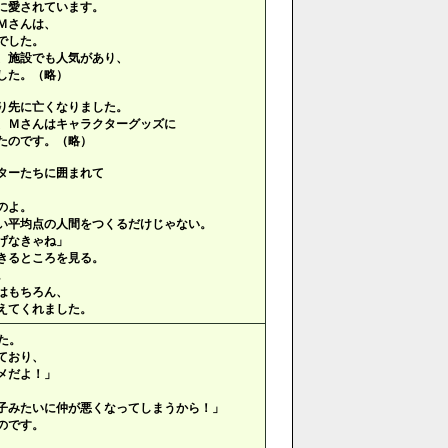
に愛されています。
Ｍさんは、
でした。
、施設でも人気があり、
した。（略）
り先に亡くなりました。
、Ｍさんはキャラクターグッズに
たのです。（略）
ターたちに囲まれて
のよ。
い平均点の人間をつくるだけじゃない。
げなきゃね」
きるところを見る。
。
はもちろん、
えてくれました。
た。
ており、
メだよ！」
子みたいに仲が悪くなってしまうから！」
のです。