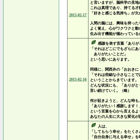
と言いますが、脳科学の見地
これは真理であり、持てる才
「好きと感じる気持ち」が欠
2015-02-17
人間の脳には、興味を持った
よく覚え、心がワクワクと動
生み出す機能が備わっている
感謝を表す言葉「ありが
「それはどこにでもざらにあ
ありがたいことだ」
という思いにあります。
同様に、関西弁の「おおきに
「それは些細な小さなことで
2015-02-16
ということからきています。
どんな状況にも、「ありがと
言い続けていく。（略）
何が起きようと、どんな時も
「ありがたい！感謝します！
という言葉を心から言えるよ
あなたの人生に大きな変化が
人は、
「してもらう幸せ」をたくさ
「自分自身に与える幸せ」を