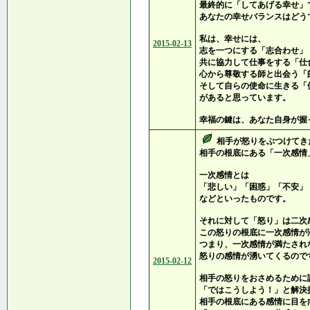
最終的に「してあげる幸せ」
あなたの幸せバランスはどう
私は、幸せには、
2015-02-13
志を一つにする「志合わせ」
共に協力して仕事をする「仕
心から尊敬する師と出会う「
そして自らの使命に生きる「
があると思っています。
幸福の鍵は、あなた自身が握
相手が怒りをぶつけてき
相手の根底にある「一次感情
一次感情とは
「悲しい」「困惑」「不安」
などといったものです。
それに対して「怒り」は二次
この怒りの根底に一次感情が
つまり、一次感情が満たされ
怒りの感情が湧いてくるので
2015-02-12
相手の怒りをおさめるために
「ではこうしよう！」と解決
相手の根底にある感情に目を