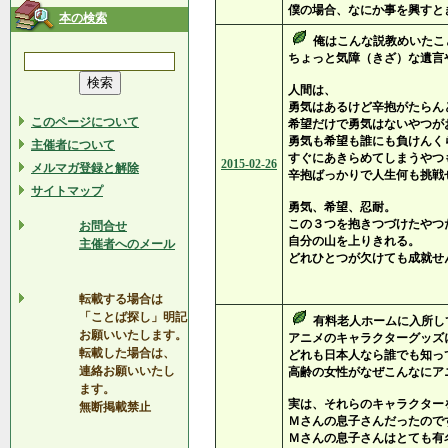
僕の場合、なにか事を興すと
本の検索
俺はこんな説教めいたこ
ちょっと気障（きざ）な遺言
人間は、
勇気はあるけど辛抱がたらん
このページについて
希望だけで勇気はないやつが
勇気も希望も誰にも負けんく
主催者について
すぐにあきらめてしまうやつ
2015-02-26
メルマガ登録と解除
辛抱ばっかりで人生何も挑戦
サイトマップ
勇気、希望、忍耐。
この３つを抱きつづけたやつ
お問合せ
自分の山を上りきれる。
主催者へのメール
どれひとつが欠けても成就せ
宮本輝「春の
転載する場合は
「ことば探し」明記
有料老人ホームに入所し
お願いいたします。
アニメのキャラクターグッズ
転載した場合は、
どれも日本人なら誰でも知っ
連絡お願いいたし
高齢の女性がなぜこんなにア
ます。
実は、それらのキャラクター
無断掲載禁止
Ｍさんの息子さんだったので
Ｍさんの息子さんはとても有