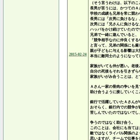
（そう言うわけは、以下のこ
長男が言うには、かつてのＡ
学校の成績も兄弟を常に競わ
長男には「次男に負けるな」
次男には「兄さんに負けるな
ハッパをかけ続けていたので
兄弟で一緒に遊んでいると、
「競争相手なのに仲良くする
と言って、兄弟の関係にも厳
親が子どもに与える影響は大
2015-02-24
本当に敵同士のようになって
家族がいても仲が悪い。老後
自分の死後もそれを引きずら
家族がいがみ合うことは、と
Ａさん一家の骨肉の争いを見
助け合うように接していくこ
銀行で活躍していたＡさんが
おそらく、銀行内での競争が
苦しんでいたのではないでし
争うのではなく助け合う。
このことは、会社にも当ては
敵ではなくライバル関係のよ
思いますが、チームで仕事を