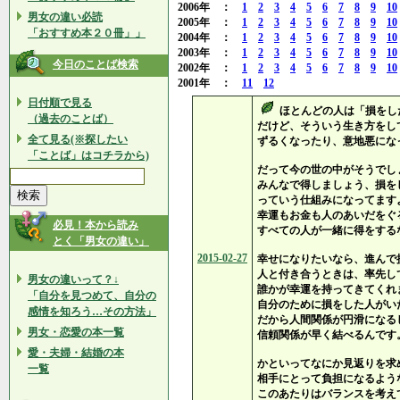
2006年 ：
1
2
3
4
5
6
7
8
9
10
男女の違い必読
2005年 ：
1
2
3
4
5
6
7
8
9
10
「おすすめ本２０冊」」
2004年 ：
1
2
3
4
5
6
7
8
9
10
2003年 ：
1
2
3
4
5
6
7
8
9
10
今日のことば検索
2002年 ：
1
2
3
4
5
6
7
8
9
10
2001年 ：
11
12
日付順で見る
ほとんどの人は「損をし
（過去のことば）
だけど、そういう生き方をし
全て見る(※探したい
ずるくなったり、意地悪にな
「ことば」はコチラから)
だって今の世の中がそうでし
みんなで得しましょう、損を
っていう仕組みになってます
幸運もお金も人のあいだをぐ
必見！本から読み
すべての人が一緒に得をする
とく「男女の違い」
2015-02-27
幸せになりたいなら、進んで
人と付き合うときは、率先し
男女の違いって？↓
誰かが幸運を持ってきてくれ
「自分を見つめて、自分の
自分のために損をした人がい
感情を知ろう…その方法」
だから人間関係が円滑になる
男女・恋愛の本一覧
信頼関係が早く結べるんです
愛・夫婦・結婚の本
かといってなにか見返りを求
一覧
相手にとって負担になるよう
このあたりはバランスを考え