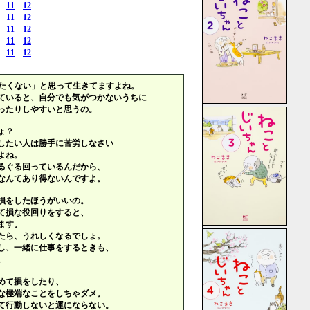
11
12
11
12
11
12
11
12
11
12
たくない」と思って生きてますよね。
ていると、自分でも気がつかないうちに
ったりしやすいと思うの。
ょ？
したい人は勝手に苦労しなさい
よね。
るぐる回っているんだから、
なんてあり得ないんですよ。
損をしたほうがいいの。
て損な役回りをすると、
ます。
たら、うれしくなるでしょ。
し、一緒に仕事をするときも、
。
めて損をしたり、
な極端なことをしちゃダメ。
て行動しないと運にならない。