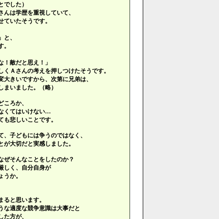
とでした）
さんは学歴を重視していて、
せていたそうです。
、
」と、
す。
な！敵だと思え！」
しくＡさんの考えを押しつけたそうです。
変大きいですから、次第に兄弟は、
しまいました。（略）
どころか、
なくてはいけない…
ても悲しいことです。
て、子どもには争うのではなく、
とが大切だと実感しました。
なぜそんなことをしたのか？
厳しく、自分自身が
ょうか。
まると思います。
うな適度な競争意識は大事だと
した方が、