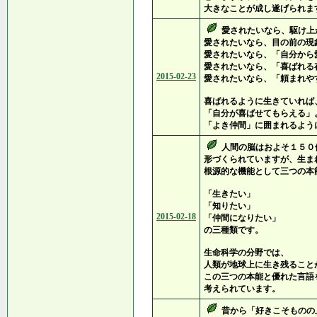
大きなことが成し遂げられま
愛されたいなら、駆け上
愛されたいなら、目の前の現
愛されたいなら、「自分から
愛されたいなら、「喜ばれる
2015-02-23
愛されたいなら、「頼まれや
喜ばれるように生きていれば
「自分が喜ばせてもらえる」
「よき仲間」に囲まれるよう
人間の脳はおよそ１５０
形づくられていますが、生ま
根源的な機能として三つの本
「生きたい」
「知りたい」
2015-02-18
「仲間になりたい」
の三種類です。
生命科学の分野では、
人類が地球上に生き残ること
この三つの本能と優れた言語
考えられています。
昔から「好きこそものの