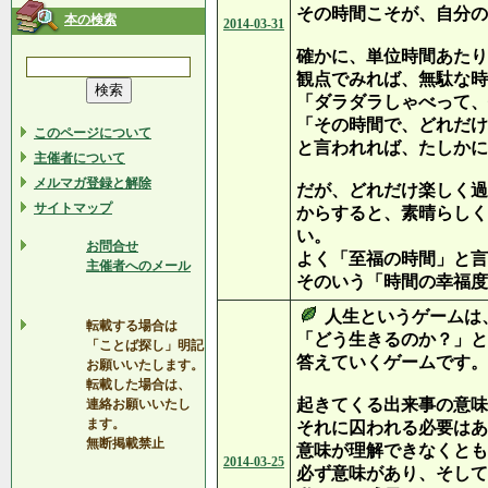
その時間こそが、自分の
本の検索
2014-03-31
確かに、単位時間あたり
観点でみれば、無駄な時
「ダラダラしゃべって、
「その時間で、どれだけ
このページについて
と言われれば、たしかに
主催者について
メルマガ登録と解除
だが、どれだけ楽しく過
サイトマップ
からすると、素晴らしく
い。
お問合せ
よく「至福の時間」と言
主催者へのメール
そのいう「時間の幸福度
人生というゲームは
転載する場合は
「どう生きるのか？」と
「ことば探し」明記
答えていくゲームです。
お願いいたします。
転載した場合は、
起きてくる出来事の意味
連絡お願いいたし
ます。
それに囚われる必要はあ
無断掲載禁止
意味が理解できなくとも
2014-03-25
必ず意味があり、そして