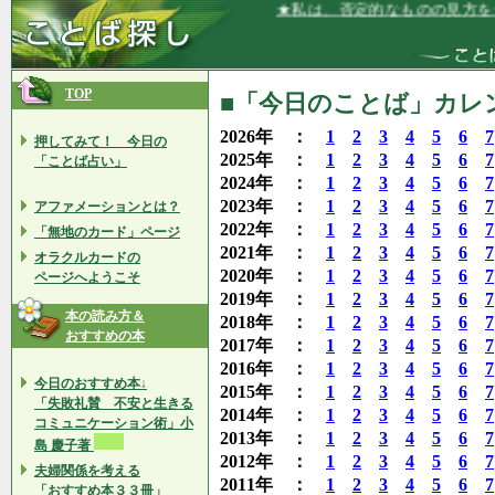
★私は、否定的なものの見方をせず、いつ
TOP
■「今日のことば」カレン
2026年 ：
1
2
3
4
5
6
7
押してみて！ 今日の
2025年 ：
1
2
3
4
5
6
7
「ことば占い」
2024年 ：
1
2
3
4
5
6
7
2023年 ：
1
2
3
4
5
6
7
アファメーションとは？
2022年 ：
1
2
3
4
5
6
7
「無地のカード」ページ
2021年 ：
1
2
3
4
5
6
7
オラクルカードの
2020年 ：
1
2
3
4
5
6
7
ページへようこそ
2019年 ：
1
2
3
4
5
6
7
本の読み方＆
2018年 ：
1
2
3
4
5
6
7
おすすめの本
2017年 ：
1
2
3
4
5
6
7
2016年 ：
1
2
3
4
5
6
7
今日のおすすめ本↓
2015年 ：
1
2
3
4
5
6
7
「失敗礼賛 不安と生きる
2014年 ：
1
2
3
4
5
6
7
コミュニケーション術」小
2013年 ：
1
2
3
4
5
6
7
島 慶子著
2012年 ：
1
2
3
4
5
6
7
夫婦関係を考える
2011年 ：
1
2
3
4
5
6
7
「おすすめ本３３冊」