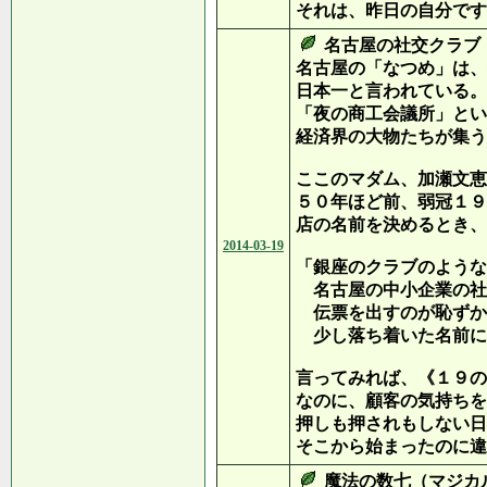
それは、昨日の自分です
名古屋の社交クラブ
名古屋の「なつめ」は、
日本一と言われている。
「夜の商工会議所」とい
経済界の大物たちが集う
ここのマダム、加瀬文恵
５０年ほど前、弱冠１９
店の名前を決めるとき、
2014-03-19
「銀座のクラブのような
名古屋の中小企業の社
伝票を出すのが恥ずか
少し落ち着いた名前に
言ってみれば、《１９の
なのに、顧客の気持ちを
押しも押されもしない日
そこから始まったのに違
魔法の数七（マジカ