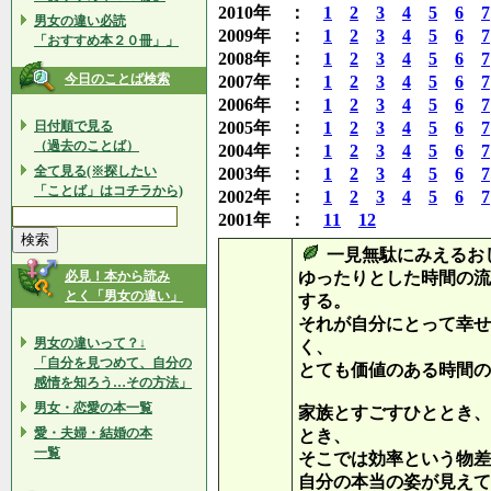
2010年 ：
1
2
3
4
5
6
7
男女の違い必読
2009年 ：
1
2
3
4
5
6
7
「おすすめ本２０冊」」
2008年 ：
1
2
3
4
5
6
7
今日のことば検索
2007年 ：
1
2
3
4
5
6
7
2006年 ：
1
2
3
4
5
6
7
日付順で見る
2005年 ：
1
2
3
4
5
6
7
（過去のことば）
2004年 ：
1
2
3
4
5
6
7
全て見る(※探したい
2003年 ：
1
2
3
4
5
6
7
「ことば」はコチラから)
2002年 ：
1
2
3
4
5
6
7
2001年 ：
11
12
一見無駄にみえるお
必見！本から読み
ゆったりとした時間の流
とく「男女の違い」
する。
それが自分にとって幸せ
男女の違いって？↓
く、
「自分を見つめて、自分の
とても価値のある時間の
感情を知ろう…その方法」
男女・恋愛の本一覧
家族とすごすひととき、
愛・夫婦・結婚の本
とき、
一覧
そこでは効率という物差
自分の本当の姿が見えて