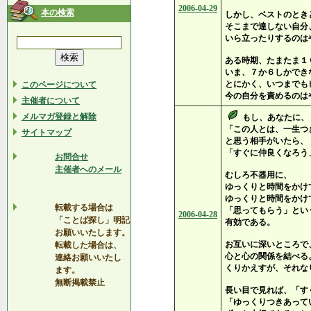
2006-04-29
本の検索
しかし、ベストのとき
そこまで達しない自分
いら立ったりするのは
ある時期、たまたま１
いま、７か６しかでき
とにかく、いつまでも
このページについて
今の自分を責めるのは
主催者について
メルマガ登録と解除
もし、あなたに、
「この人とは、一生つ
サイトマップ
と思う相手がいたら、
「すぐに仲良くなろう
お問合せ
主催者へのメール
むしろ不器用に、
ゆっくりと時間をかけ
ゆっくりと時間をかけ
転載する場合は
「思ってもらう」とい
2006-04-28
「ことば探し」明記
有効である。
お願いいたします。
お互いに深いところで
転載した場合は、
心と心の関係を結べる
連絡お願いいたし
くりかえすが、それな
ます。
無断掲載禁止
長い目で見れば、「す
「ゆっくりつきあって