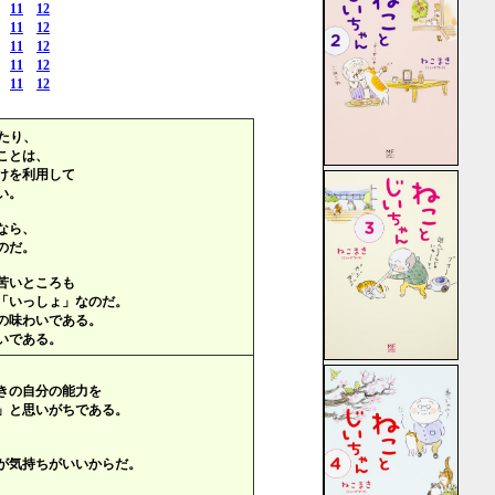
11
12
11
12
11
12
11
12
11
12
たり、
ことは、
けを利用して
い。
なら、
のだ。
苦いところも
「いっしょ」なのだ。
の味わいである。
いである。
きの自分の能力を
」と思いがちである。
が気持ちがいいからだ。