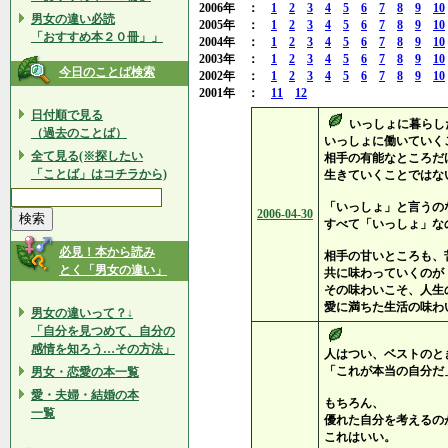
2006年 ：
1
2
3
4
5
6
7
8
9
10
男女の違い必読
2005年 ：
1
2
3
4
5
6
7
8
9
10
「おすすめ本２０冊」」
2004年 ：
1
2
3
4
5
6
7
8
9
10
2003年 ：
1
2
3
4
5
6
7
8
9
10
今日のことば検索
2002年 ：
1
2
3
4
5
6
7
8
9
10
2001年 ：
11
12
日付順で見る
いっしょに暮らし
（過去のことば）
いっしょに働いていく
全て見る(※探したい
相手の有能なところだ
「ことば」はコチラから)
生きていくことではな
「いっしょ」と言うの
2006-04-30
すべて「いっしょ」な
必見！本から読み
相手の甘いところも、
とく「男女の違い」
共に味わっていくのが
その味わいこそ、人生
愛に満ちた生活の味わ
男女の違いって？↓
「自分を見つめて、自分の
感情を知ろう…その方法」
人はつい、ベストのと
「これが本当の自分だ
男女・恋愛の本一覧
愛・夫婦・結婚の本
もちろん、
一覧
優れた自分を考えるの
これはいい。