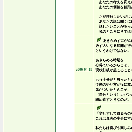
あなたの考えを変え
あなたの価値を値踏
ただ理解したいだけ
あなたの話は聞くに
話したいことがあっ
私のところにきてほ
あきらめずにがん
必ず大いなる展開が得
というわけではない。
あきらめる時期を
心得ているからこそ、
2006-04-19
現状打破が起こること
もう十分だと思ったと
従来のやり方が役に立
気がついたときこそ、
（自分という）カバン
詰め直すときなのだ。
「労せずして得るもの
これは真実の半分にす
私たちは喜びや楽しみ