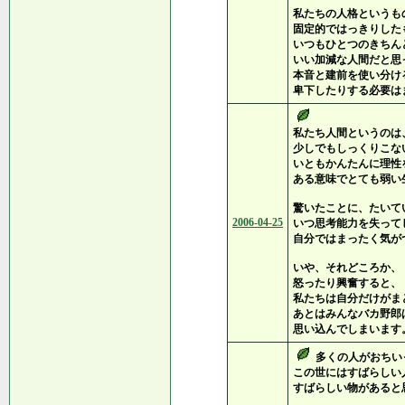
私たちの人格というも
固定的ではっきりした
いつもひとつのきちん
いい加減な人間だと思
本音と建前を使い分け
卑下したりする必要は
私たち人間というのは
少しでもしっくりこな
いともかんたんに理性
ある意味でとても弱い
驚いたことに、たいて
2006-04-25
いつ思考能力を失って
自分ではまったく気が
いや、それどころか、
怒ったり興奮すると、
私たちは自分だけがま
あとはみんなバカ野郎
思い込んでしまいます
多くの人がおちい
この世にはすばらしい
すばらしい物があると