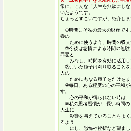
★「成功哲学」を体系化した有名
常に、こんな「人生を無駄にしな
いたようです。
ちょっとすごいですが、紹介しま
①時間こそ私の最大の財産です
養の
ために使うよう、時間の収支
②今後は怠情による時間の無駄
罪悪と
みなし、時間を有効に活用し
③まいた種子は刈り取ることを
人の
ためにもなる種子をだけをまい
④毎日、ある程度の心の平和が
す。
心の平和が得られない時は、ま
⑤私の思考習慣が、長い時間の
人生に
影響を与えていることをよくわ
るよう
にし、恐怖や挫折など望ましく