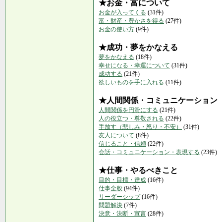
★お金・富について
お金が入ってくる
(31件)
富・財産・豊かさを得る
(27件)
お金の使い方
(9件)
★成功・夢をかなえる
夢をかなえる
(18件)
幸せになる・幸運について
(31件)
成功する
(21件)
欲しいものを手に入れる
(11件)
★人間関係・コミュニケーション
人間関係を円滑にする
(21件)
人の役立つ・尊敬される
(22件)
手放す（悲しみ・怒り・不安）
(31件)
友人について
(8件)
信じること・信頼
(22件)
会話・コミュニケーション・表現する
(23件)
★仕事・やるべきこと
目的・目標・達成
(16件)
仕事全般
(94件)
リーダーシップ
(16件)
問題解決
(7件)
決意・決断・宣言
(28件)