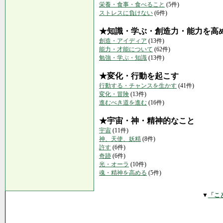
栄養・食事・食べること
(5件)
ストレスに負けない
(6件)
★知識・学ぶ・創造力・能力を高
創造・アイディア
(13件)
能力・才能について
(62件)
勉強・学ぶ・知識
(13件)
★変化・行動を起こす
行動する・チャンスを生かす
(41件)
変化・冒険
(13件)
進むべき道を進む
(16件)
★宇宙・神・精神的なこと
宇宙
(11件)
神、天使、妖精
(8件)
許す
(6件)
奇跡
(6件)
光・オーラ
(10件)
魂・精神を高める
(5件)
▼
「こ