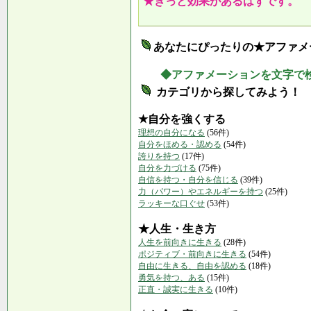
★きっと効果があるはずです。
あなたにぴったりの★アファメ
◆アファメーションを文字で
カテゴリから探してみよう！
★自分を強くする
理想の自分になる
(56件)
自分をほめる・認める
(54件)
誇りを持つ
(17件)
自分を力づける
(75件)
自信を持つ・自分を信じる
(39件)
力（パワー）やエネルギーを持つ
(25件)
ラッキーな口ぐせ
(53件)
★人生・生き方
人生を前向きに生きる
(28件)
ポジティブ・前向きに生きる
(54件)
自由に生きる、自由を認める
(18件)
勇気を持つ、ある
(15件)
正直・誠実に生きる
(10件)