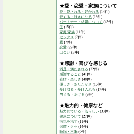
★愛・恋愛・家族について
愛・愛される・好かれる
(14件)
愛する・好きになる
(13件)
パートナー・結婚について
(43件)
子
(15件)
家庭/家族
(11件)
セックス
(7件)
親
(7件)
恋愛
(29件)
出会い
(5件)
★感謝・喜びを感じる
満足・満たされる
(72件)
感謝すること
(41件)
喜び・楽しさ
(48件)
優しさ・あたたかさ
(16件)
受け取る・受け入れる
(17件)
与える・あげる
(8件)
★魅力的・健康など
魅力的でいる・若々しい
(33件)
健康について
(27件)
病気を治す
(11件)
習慣・クセ
(14件)
睡眠・不眠
(6件)