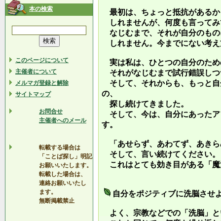
本の検索
最初は、ちょっと抵抗があるか
しれませんが、何度も言ってみ
なじむまで、それが自分のもの
しれません。今までにない考え
このページについて
実は私は、ひとつの自分のため
主催者について
それがなじむまで試行錯誤しつ
そして、それからも、もっと自
メルマガ登録と解除
の、
サイトマップ
探し続けてきました。
お問合せ
そして、今は、自分にあったア
主催者へのメール
す。
「あせらず、あわてず、あきら
転載する場合は
そして、言い続けてください。
「ことば探し」明記
これはとても効き目がある「魔
お願いいたします。
転載した場合は、
連絡お願いいたし
ます。
自分をポジティブに洗脳させ
無断掲載禁止
よく、宗教などでの「洗脳」と