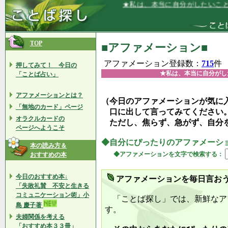
★私は、本当に自分がしたいことする自由
TOP
■アファメーション■
アファメーション登録数：
715
件
押してみて！ 今日の
★私は、本当に自分がし
「ことば占い」
アファメーションとは？
（今日のアファメーションが気に
「無地のカード」ページ
口に出して言ってみてください
オラクルカードの
ただし、焦らず、急がず、自分
ページへようこそ
◆自分にぴったりのアファメーシ
本の読み方＆
◆アファメーションを文字で検索する：
おすすめの本
今日のおすすめ本↓
アファメーションを毎日言お
「失敗礼賛 不安と生きる
コミュニケーション術」小
「ことば探し」では、新鮮なア
島 慶子著
す。
夫婦関係を考える
「おすすめ本３３冊」