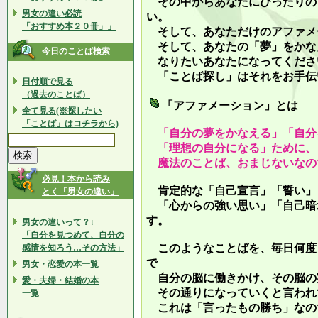
その中からあなたにぴったりの
男女の違い必読
い。
「おすすめ本２０冊」」
そして、あなただけのアファメ
そして、あなたの「夢」をかな
今日のことば検索
なりたいあなたになってくださ
「ことば探し」はそれをお手伝
日付順で見る
（過去のことば）
「アファメーション」とは
全て見る(※探したい
「ことば」はコチラから)
「自分の夢をかなえる」「自分
「理想の自分になる」ために、
魔法のことば、おまじないなの
必見！本から読み
肯定的な「自己宣言」「誓い」
とく「男女の違い」
「心からの強い思い」「自己暗
す。
男女の違いって？↓
「自分を見つめて、自分の
このようなことばを、毎日何度
感情を知ろう…その方法」
で
男女・恋愛の本一覧
自分の脳に働きかけ、その脳の
愛・夫婦・結婚の本
その通りになっていくと言われ
一覧
これは「言ったもの勝ち」なの