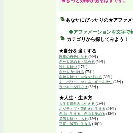
★きっと効果があるはずです。
あなたにぴったりの★アファメ
◆アファメーションを文字で
カテゴリから探してみよう！
★自分を強くする
理想の自分になる
(56件)
自分をほめる・認める
(54件)
誇りを持つ
(17件)
自分を力づける
(75件)
自信を持つ・自分を信じる
(39件)
力（パワー）やエネルギーを持つ
(25件)
ラッキーな口ぐせ
(53件)
★人生・生き方
人生を前向きに生きる
(28件)
ポジティブ・前向きに生きる
(54件)
自由に生きる、自由を認める
(18件)
勇気を持つ、ある
(15件)
正直・誠実に生きる
(10件)