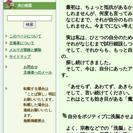
本の検索
最初は、ちょっと抵抗があるか
しれませんが、何度も言ってみ
なじむまで、それが自分のもの
しれません。今までにない考え
このページについて
実は私は、ひとつの自分のため
主催者について
それがなじむまで試行錯誤しつ
そして、それからも、もっと自
メルマガ登録と解除
の、
サイトマップ
探し続けてきました。
お問合せ
そして、今は、自分にあったア
主催者へのメール
す。
「あせらず、あわてず、あきら
転載する場合は
そして、言い続けてください。
「ことば探し」明記
これはとても効き目がある「魔
お願いいたします。
転載した場合は、
連絡お願いいたし
ます。
自分をポジティブに洗脳させ
無断掲載禁止
よく、宗教などでの「洗脳」と