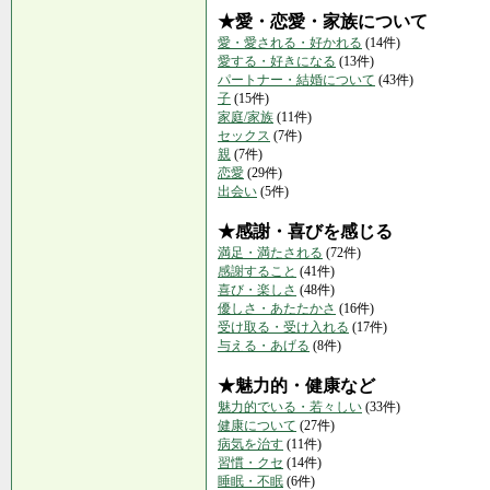
★愛・恋愛・家族について
愛・愛される・好かれる
(14件)
愛する・好きになる
(13件)
パートナー・結婚について
(43件)
子
(15件)
家庭/家族
(11件)
セックス
(7件)
親
(7件)
恋愛
(29件)
出会い
(5件)
★感謝・喜びを感じる
満足・満たされる
(72件)
感謝すること
(41件)
喜び・楽しさ
(48件)
優しさ・あたたかさ
(16件)
受け取る・受け入れる
(17件)
与える・あげる
(8件)
★魅力的・健康など
魅力的でいる・若々しい
(33件)
健康について
(27件)
病気を治す
(11件)
習慣・クセ
(14件)
睡眠・不眠
(6件)