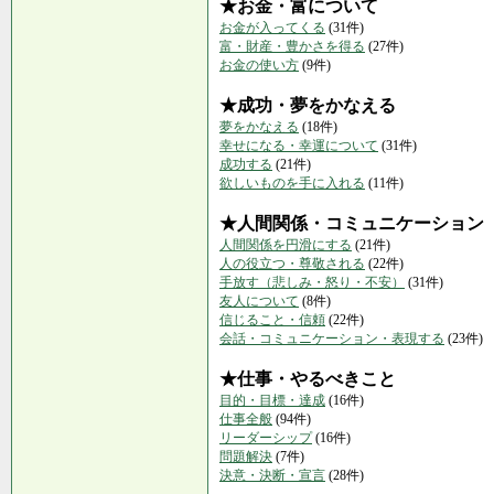
★お金・富について
お金が入ってくる
(31件)
富・財産・豊かさを得る
(27件)
お金の使い方
(9件)
★成功・夢をかなえる
夢をかなえる
(18件)
幸せになる・幸運について
(31件)
成功する
(21件)
欲しいものを手に入れる
(11件)
★人間関係・コミュニケーション
人間関係を円滑にする
(21件)
人の役立つ・尊敬される
(22件)
手放す（悲しみ・怒り・不安）
(31件)
友人について
(8件)
信じること・信頼
(22件)
会話・コミュニケーション・表現する
(23件)
★仕事・やるべきこと
目的・目標・達成
(16件)
仕事全般
(94件)
リーダーシップ
(16件)
問題解決
(7件)
決意・決断・宣言
(28件)