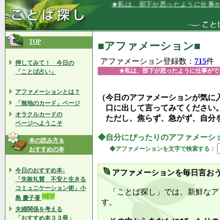
★私は、部下が思ったように仕事ができる
TOP
■アファメーション■
アファメーション登録数：
715
件
押してみて！ 今日の
★私は、部下が思ったように仕事がで
「ことば占い」
アファメーションとは？
（今日のアファメーションが気に
「無地のカード」ページ
口に出して言ってみてください
オラクルカードの
ただし、焦らず、急がず、自分
ページへようこそ
◆自分にぴったりのアファメーシ
本の読み方＆
◆アファメーションを文字で検索する：
おすすめの本
今日のおすすめ本↓
アファメーションを毎日言お
「失敗礼賛 不安と生きる
コミュニケーション術」小
「ことば探し」では、新鮮なア
島 慶子著
す。
夫婦関係を考える
「おすすめ本３３冊」