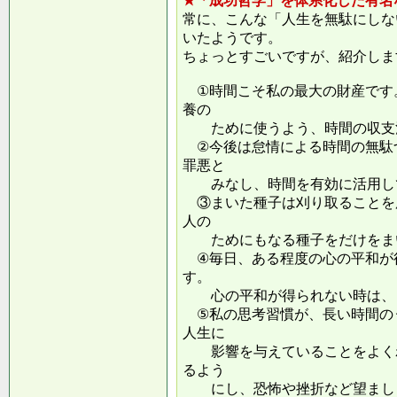
★「成功哲学」を体系化した有名
常に、こんな「人生を無駄にしな
いたようです。
ちょっとすごいですが、紹介しま
①時間こそ私の最大の財産です
養の
ために使うよう、時間の収支
②今後は怠情による時間の無駄
罪悪と
みなし、時間を有効に活用し
③まいた種子は刈り取ることを
人の
ためにもなる種子をだけをまい
④毎日、ある程度の心の平和が
す。
心の平和が得られない時は、ま
⑤私の思考習慣が、長い時間の
人生に
影響を与えていることをよくわ
るよう
にし、恐怖や挫折など望ましく