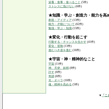
栄養・食事・食べること
(5件)
ストレスに負けない
(6件)
★知識・学ぶ・創造力・能力を高
創造・アイディア
(13件)
能力・才能について
(62件)
勉強・学ぶ・知識
(13件)
★変化・行動を起こす
行動する・チャンスを生かす
(41件)
変化・冒険
(13件)
進むべき道を進む
(16件)
★宇宙・神・精神的なこと
宇宙
(11件)
神、天使、妖精
(8件)
許す
(6件)
奇跡
(6件)
光・オーラ
(10件)
魂・精神を高める
(5件)
▼
「こ