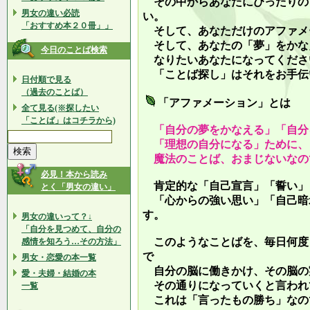
その中からあなたにぴったりの
男女の違い必読
い。
「おすすめ本２０冊」」
そして、あなただけのアファメ
そして、あなたの「夢」をかな
今日のことば検索
なりたいあなたになってくださ
「ことば探し」はそれをお手伝
日付順で見る
（過去のことば）
「アファメーション」とは
全て見る(※探したい
「ことば」はコチラから)
「自分の夢をかなえる」「自分
「理想の自分になる」ために、
魔法のことば、おまじないなの
必見！本から読み
肯定的な「自己宣言」「誓い」
とく「男女の違い」
「心からの強い思い」「自己暗
す。
男女の違いって？↓
「自分を見つめて、自分の
このようなことばを、毎日何度
感情を知ろう…その方法」
で
男女・恋愛の本一覧
自分の脳に働きかけ、その脳の
愛・夫婦・結婚の本
その通りになっていくと言われ
一覧
これは「言ったもの勝ち」なの