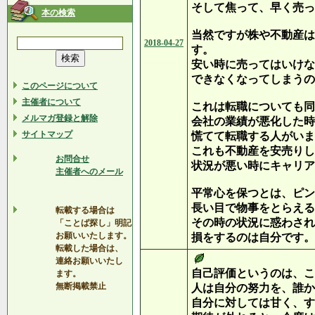
そして焦って、早く売っ
本の検索
当然ですが株や不動産は
2018-04-27
す。
安い時に売ってはいけな
できなくなってしまうの
このページについて
主催者について
これは転職についても同
メルマガ登録と解除
会社の業績が悪化した時
サイトマップ
慌てて転職する人がいま
これも不動産を安売りし
お問合せ
状況が悪い時にキャリア
主催者へのメール
平常心を保つとは、ピン
長い目で物事をとらえる
転載する場合は
その時の状況に惑わされ
「ことば探し」明記
お願いいたします。
損をするのは自分です。
転載した場合は、
連絡お願いいたし
自己評価というのは、こ
ます。
無断掲載禁止
人は自分の努力を、誰か
自分に対しては甘く、す