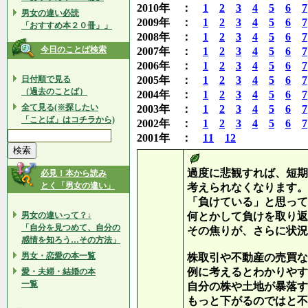
2010年 ：
1
2
3
4
5
6
7
男女の違い必読
2009年 ：
1
2
3
4
5
6
7
「おすすめ本２０冊」」
2008年 ：
1
2
3
4
5
6
7
今日のことば検索
2007年 ：
1
2
3
4
5
6
7
2006年 ：
1
2
3
4
5
6
7
日付順で見る
2005年 ：
1
2
3
4
5
6
7
（過去のことば）
2004年 ：
1
2
3
4
5
6
7
全て見る(※探したい
2003年 ：
1
2
3
4
5
6
7
「ことば」はコチラから)
2002年 ：
1
2
3
4
5
6
7
2001年 ：
11
12
過度に悲観すれば、短期
必見！本から読み
とく「男女の違い」
考えられなくなります。
「負けている」と思って
男女の違いって？↓
何とかして負けを取り返
「自分を見つめて、自分の
その焦りが、さらに状況
感情を知ろう…その方法」
男女・恋愛の本一覧
株取引や不動産の売買な
例に考えるとわかりやす
愛・夫婦・結婚の本
一覧
自分の株や土地が暴落す
もっと下がるのではと不