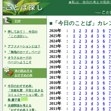
★私は、自分の考えや気持ちを正直に
TOP
■「今日のことば」カレン
2026年 ：
1
2
3
4
5
6
7
押してみて！ 今日の
2025年 ：
1
2
3
4
5
6
7
「ことば占い」
2024年 ：
1
2
3
4
5
6
7
2023年 ：
1
2
3
4
5
6
7
アファメーションとは？
2022年 ：
1
2
3
4
5
6
7
「無地のカード」ページ
2021年 ：
1
2
3
4
5
6
7
オラクルカードの
2020年 ：
1
2
3
4
5
6
7
ページへようこそ
2019年 ：
1
2
3
4
5
6
7
本の読み方＆
2018年 ：
1
2
3
4
5
6
7
おすすめの本
2017年 ：
1
2
3
4
5
6
7
2016年 ：
1
2
3
4
5
6
7
今日のおすすめ本↓
2015年 ：
1
2
3
4
5
6
7
「失敗礼賛 不安と生きる
2014年 ：
1
2
3
4
5
6
7
コミュニケーション術」小
2013年 ：
1
2
3
4
5
6
7
島 慶子著
2012年 ：
1
2
3
4
5
6
7
夫婦関係を考える
2011年 ：
1
2
3
4
5
6
7
「おすすめ本３３冊」