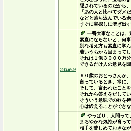
隠されているのだから、
「あの人と比べてダメだ
などと落ち込んでいる余
すぐに宝探しに漕ぎ出す
一番大事なことは、
素直にならないと、何事
別な考え方も素直に学ん
若いうちから固まってし
それは１億３０００万分
できるだけ人の意見を聞
2013-09-06
６０歳のおとっさんが、
言っているとき、常に、
そして、言われたことを
それから答えをだしてい
そういう意味での欲を持
心は鍛えることができな
やっぱり、人間って
まろやかな気持が育って
相手を苦しめておきなが