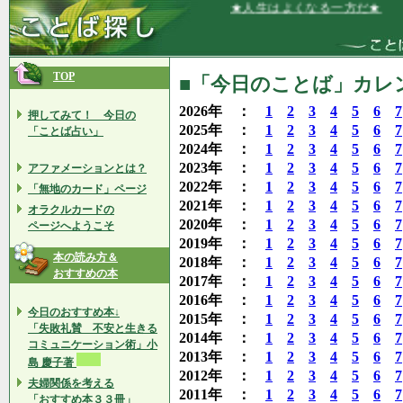
★人生はよくなる一方だ★
TOP
■「今日のことば」カレン
2026年 ：
1
2
3
4
5
6
7
押してみて！ 今日の
2025年 ：
1
2
3
4
5
6
7
「ことば占い」
2024年 ：
1
2
3
4
5
6
7
2023年 ：
1
2
3
4
5
6
7
アファメーションとは？
2022年 ：
1
2
3
4
5
6
7
「無地のカード」ページ
2021年 ：
1
2
3
4
5
6
7
オラクルカードの
2020年 ：
1
2
3
4
5
6
7
ページへようこそ
2019年 ：
1
2
3
4
5
6
7
本の読み方＆
2018年 ：
1
2
3
4
5
6
7
おすすめの本
2017年 ：
1
2
3
4
5
6
7
2016年 ：
1
2
3
4
5
6
7
今日のおすすめ本↓
2015年 ：
1
2
3
4
5
6
7
「失敗礼賛 不安と生きる
2014年 ：
1
2
3
4
5
6
7
コミュニケーション術」小
2013年 ：
1
2
3
4
5
6
7
島 慶子著
2012年 ：
1
2
3
4
5
6
7
夫婦関係を考える
2011年 ：
1
2
3
4
5
6
7
「おすすめ本３３冊」