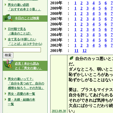
2010年 ：
1
2
3
4
5
6
7
男女の違い必読
2009年 ：
1
2
3
4
5
6
7
「おすすめ本２０冊」」
2008年 ：
1
2
3
4
5
6
7
今日のことば検索
2007年 ：
1
2
3
4
5
6
7
2006年 ：
1
2
3
4
5
6
7
日付順で見る
2005年 ：
1
2
3
4
5
6
7
（過去のことば）
2004年 ：
1
2
3
4
5
6
7
全て見る(※探したい
2003年 ：
1
2
3
4
5
6
7
「ことば」はコチラから)
2002年 ：
1
2
3
4
5
6
7
2001年 ：
11
12
自分のカッコ悪いと
必見！本から読み
だ。
とく「男女の違い」
ダメなところ、弱いとこ
恥ずかしいところがあっ
男女の違いって？↓
恥ずかしがることはない
「自分を見つめて、自分の
感情を知ろう…その方法」
要は、プラスもマイナス
男女・恋愛の本一覧
自分を許してあげられる
愛・夫婦・結婚の本
それができれば気持ちが
一覧
欠点にばかりこだわり続
い」
2013-09-30