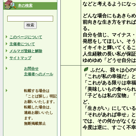
などと考えるようになっ
本の検索
どんな場合にもあきらめ
前向きな生き方をすれば
る。
自分を信じ、マイナス・
このページについて
発想をしてほしい。そう
主催者について
イキイキと輝いてくるこ
メルマガ登録と解除
人生経験の長い私が保証
サイトマップ
ゆめゆめ「どうせ自分は
お問合せ
ふだん、我々は心の
主催者へのメール
「これが私の幸福だ」と
「これがある限りは幸福
「美味しいもの食べられ
転載する場合は
「子どもは私の宝物」「
「ことば探し」明記
ど、
お願いいたします。
転載した場合は、
「生きがい」にしている
連絡お願いいたし
「それがあれば幸せ」と
ます。
では、その何かがなくな
無断掲載禁止
今度は逆に、すごく不幸