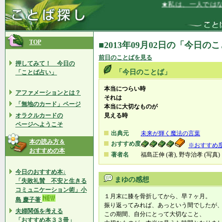
★私は、一人ではなく
TOP
■2013年09月02日の「今日の
前日のことばを見る
押してみて！ 今日の
「今日のことば」
「ことば占い」
本当につらい時
アファメーションとは？
それは
「無地のカード」ページ
本当に大切なものが
オラクルカードの
見える時
ページへようこそ
出典元
未来が輝く魔法の言葉
本の読み方＆
おすすめ度
※おすすめ
おすすめの本
著者名
福島正伸 (著), 野寺治孝 (写真)
今日のおすすめ本↓
まゆの感想
「失敗礼賛 不安と生きる
コミュニケーション術」小
１月末に膝を骨折してから、早７ヶ月。
島 慶子著
振り返ってみれば、あっという間でしたが
夫婦関係を考える
この期間、自分にとって大切なこと、
「おすすめ本３３冊」