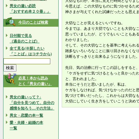
大切なものが、本当に見えた時間となりま
男女の違い必読
今思えば、この大切なものに気づかせるた
「おすすめ本２０冊」」
神さまが与えてくれた試練だったとも思え
今日のことば検索
大切なことが見えるといいですね。
今までは、あまり大切でないことも大切な
思っていましたが、どうでもいいこともあ
日付順で見る
わかりました。
（過去のことば）
そして、その大切なことを基準に考えられ
全て見る(※探したい
雑多ないろいろなことに振り回されなくな
「ことば」はコチラから)
決断もすっきりと出来るようになりました
先日、気の治療に行ってこの話しをすると
「ケガをせずに気づけるともっと良かった
必見！本から読み
と、言われました。
とく「男女の違い」
本当にそうだと思いましたが、私は、
ケガをしなければ、気づけなかったのだと
気づけて幸いだったし、これからは大切な
男女の違いって？↓
大切にしていく生き方をしていこうと決め
「自分を見つめて、自分の
感情を知ろう…その方法」
男女・恋愛の本一覧
愛・夫婦・結婚の本
一覧