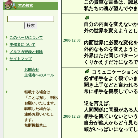
この貴重な言葉は、誠意
本の検索
私たちの魂が望んでやま
自分の内面を変えないか
外の世界を変えようとし
このページについて
2006-12-30
内面世界に必要な変化を
主催者について
外的なものを変えようと
メルマガ登録と解除
外界はただ同じパターン
サイトマップ
くりかえすだけになるで
お問合せ
コミュニケーション
主催者へのメール
必ず相手をよく観ていま
聞き上手などと言われる
常に相手を観察している
転載する場合は
「ことば探し」明記
逆を言えば、
お願いいたします。
転載した場合は、
人間関係に問題がある人
連絡お願いいたし
相手を観ていないという
2006-12-29
ます。
自分が他人からどう見ら
無断掲載禁止
頭がいっぱいになってし