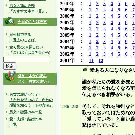
2010年 ：
1
2
3
4
5
6
7
男女の違い必読
2009年 ：
1
2
3
4
5
6
7
「おすすめ本２０冊」」
2008年 ：
1
2
3
4
5
6
7
今日のことば検索
2007年 ：
1
2
3
4
5
6
7
2006年 ：
1
2
3
4
5
6
7
日付順で見る
2005年 ：
1
2
3
4
5
6
7
（過去のことば）
2004年 ：
1
2
3
4
5
6
7
全て見る(※探したい
2003年 ：
1
2
3
4
5
6
7
「ことば」はコチラから)
2002年 ：
1
2
3
4
5
6
7
2001年 ：
11
12
愛ある人になりなさ
必見！本から読み
とく「男女の違い」
誰か私たちの愛を必要と
愛を信じられなくなる前
伝えるべき相手がいる。
男女の違いって？↓
「自分を見つめて、自分の
感情を知ろう…その方法」
そして、それを特別なと
2006-12-31
男女・恋愛の本一覧
取っておいてはだめなの
「愛している」と言い過
愛・夫婦・結婚の本
一覧
私は信じている。