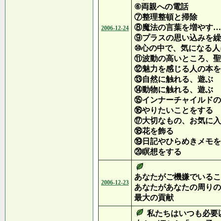
⑥両親への電話
⑦整理整頓と掃除
⑧魔法の言葉を増やす…
2006-12-24
⑨プラスの思い込みを繰
⑩心の中で、気になる人
⑪波動の高いところ、聖
⑫魅力を感じる人の本を
⑬自然に触れる、遊ぶ
⑭動物に触れる、遊ぶ
⑮インナーチャイルドの
⑯やりたいことをする
⑰大切なもの、お気に入
⑱花を飾る
⑲日記やひらめきメモを
⑳瞑想をする
あなたがご機嫌でいるこ
2006-12-23
あなたがあなたの周りの
最大の貢献
私たちはいつも必要