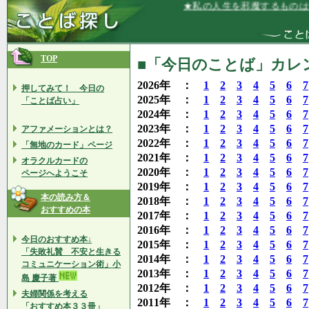
★私の人生を邪魔するものは何もありま
TOP
■「今日のことば」カレンダ
2026年 ：
1
2
3
4
5
6
7
押してみて！ 今日の
2025年 ：
1
2
3
4
5
6
7
「ことば占い」
2024年 ：
1
2
3
4
5
6
7
2023年 ：
1
2
3
4
5
6
7
アファメーションとは？
2022年 ：
1
2
3
4
5
6
7
「無地のカード」ページ
2021年 ：
1
2
3
4
5
6
7
オラクルカードの
2020年 ：
1
2
3
4
5
6
7
ページへようこそ
2019年 ：
1
2
3
4
5
6
7
本の読み方＆
2018年 ：
1
2
3
4
5
6
7
おすすめの本
2017年 ：
1
2
3
4
5
6
7
2016年 ：
1
2
3
4
5
6
7
今日のおすすめ本↓
2015年 ：
1
2
3
4
5
6
7
「失敗礼賛 不安と生きる
2014年 ：
1
2
3
4
5
6
7
コミュニケーション術」小
2013年 ：
1
2
3
4
5
6
7
島 慶子著
2012年 ：
1
2
3
4
5
6
7
夫婦関係を考える
2011年 ：
1
2
3
4
5
6
7
「おすすめ本３３冊」