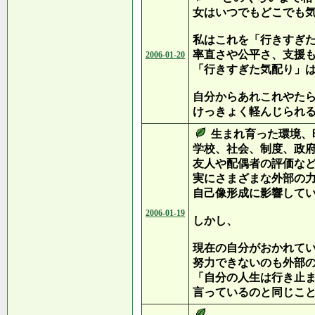
女はいつでもどこでも
私はこれを「行きすぎ
率直さや公平さ、支援
2006-01-20
「行きすぎた気配り」
自分からあれこれやた
けっきょく軽んじられ
生まれ育った環境、
学校、社会、制度、政
友人や配偶者の評価な
実にさまざまな外部の
自己像形成に影響して
2006-01-19
しかし、
現在の自分がおかれて
努力できないのも外部
「自分の人生は行き止
言っているのと同じこ