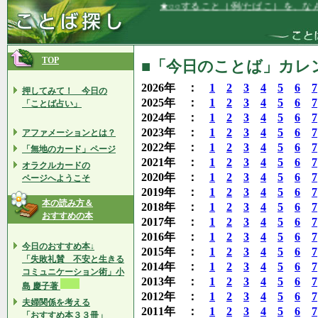
★○○すること（例/たばこ）を、なんなく
TOP
■「今日のことば」カレン
2026年 ：
1
2
3
4
5
6
7
押してみて！ 今日の
2025年 ：
1
2
3
4
5
6
7
「ことば占い」
2024年 ：
1
2
3
4
5
6
7
2023年 ：
1
2
3
4
5
6
7
アファメーションとは？
2022年 ：
1
2
3
4
5
6
7
「無地のカード」ページ
2021年 ：
1
2
3
4
5
6
7
オラクルカードの
2020年 ：
1
2
3
4
5
6
7
ページへようこそ
2019年 ：
1
2
3
4
5
6
7
本の読み方＆
2018年 ：
1
2
3
4
5
6
7
おすすめの本
2017年 ：
1
2
3
4
5
6
7
2016年 ：
1
2
3
4
5
6
7
今日のおすすめ本↓
2015年 ：
1
2
3
4
5
6
7
「失敗礼賛 不安と生きる
2014年 ：
1
2
3
4
5
6
7
コミュニケーション術」小
2013年 ：
1
2
3
4
5
6
7
島 慶子著
2012年 ：
1
2
3
4
5
6
7
夫婦関係を考える
2011年 ：
1
2
3
4
5
6
7
「おすすめ本３３冊」