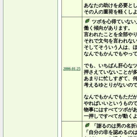
あなたの助けを必要と
その人の重荷を軽くし
ツボを心得ていない
働く傾向があります。
言われたことを全部や
それで文句を言われな
そしてそういう人は、
なんでもかんでもやっ
でも、いちばん肝心な
2006-01-25
押さえていないことが
あまりに忙しすぎて、
考えるゆとりがないの
なんでもかんでもただ
やればいいというもの
物事にはすべてツボが
一押しですべてが動く
「謝るのは男の名折
「自分の非を認めるの