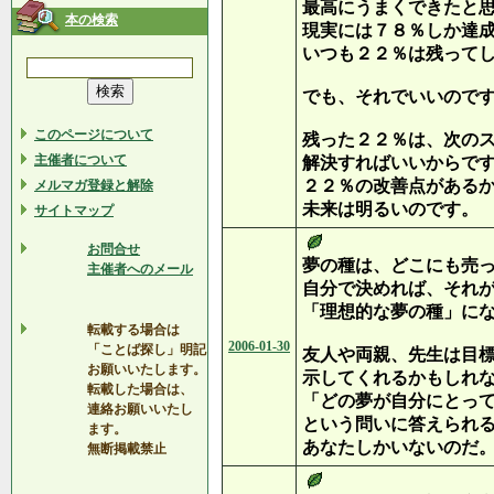
最高にうまくできたと
本の検索
現実には７８％しか達
いつも２２％は残って
でも、それでいいので
このページについて
残った２２％は、次の
主催者について
解決すればいいからで
２２％の改善点がある
メルマガ登録と解除
未来は明るいのです。
サイトマップ
お問合せ
夢の種は、どこにも売
主催者へのメール
自分で決めれば、それ
「理想的な夢の種」に
転載する場合は
2006-01-30
「ことば探し」明記
友人や両親、先生は目
お願いいたします。
示してくれるかもしれ
転載した場合は、
「どの夢が自分にとっ
連絡お願いいたし
という問いに答えられ
ます。
あなたしかいないのだ
無断掲載禁止