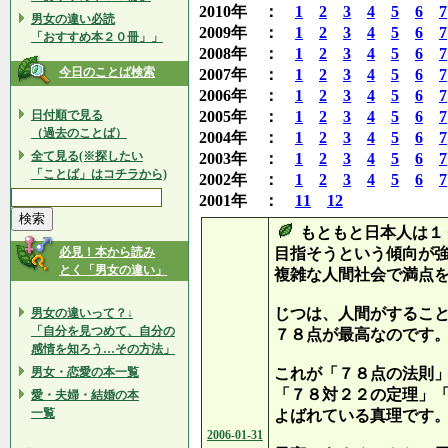
2010年 ：
1
2
3
4
5
6
7
男女の違い必読
2009年 ：
1
2
3
4
5
6
7
「おすすめ本２０冊」」
2008年 ：
1
2
3
4
5
6
7
今日のことば検索
2007年 ：
1
2
3
4
5
6
7
2006年 ：
1
2
3
4
5
6
7
日付順で見る
2005年 ：
1
2
3
4
5
6
7
（過去のことば）
2004年 ：
1
2
3
4
5
6
7
全て見る(※探したい
2003年 ：
1
2
3
4
5
6
7
「ことば」はコチラから)
2002年 ：
1
2
3
4
5
6
7
2001年 ：
11
12
もともと日本人は１
必見！本から読み
目指そうという傾向が
とく「男女の違い」
複雑な人間社会で満点
じつは、人間がするこ
男女の違いって？↓
「自分を見つめて、自分の
７８点が最高なのです
感情を知ろう…その方法」
男女・恋愛の本一覧
これが「７８点の法則
「７８対２２の定理」
愛・夫婦・結婚の本
一覧
よばれている真理です
2006-01-31