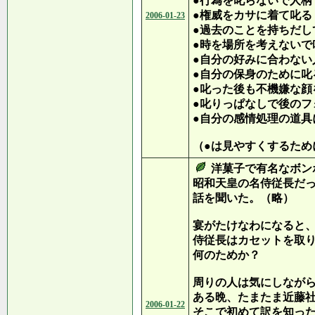
●行為を叱らないで人柄
●権威をカサに着て叱る
2006-01-23
●過去のことを持ちだし
●時を場所を考えないで
●自分の好みに合わない
●自分の保身のために叱
●叱った後も不機嫌な顔
●叱りっぱなしで後のフ
●自分の感情処理の道具
（●は見やすくするため
洋菓子で有名なボン
昭和天皇の名侍従長だ
話を聞いた。（略）
宴がたけなわになると
侍従長はカセットを取
何のためか？
周りの人は気にしなが
ある晩、たまたま近藤
2006-01-22
そこで初めて訳を知っ