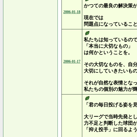
かつての最良の解決策
2006-01-18
現在では
問題点になっているこ
私たちは知っているの
「本当に大切なもの」
は何かということを。
2006-01-17
その大切なものを、自
大切にしていきたいも
それが自然な表情とな
私たちの個別の魅力が
「君の毎日投げる姿を
大リーグで当時先発と
力不足と判断した球団
「抑え投手」に回るよ