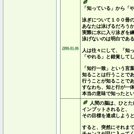
「知っている」から「
泳ぎについて１００冊
あなたは泳げるだろう
実際に水に入り泳ぎを
泳げないのは明白であ
2006-01-06
人は往々にして、「知
「やれる」と錯覚して
「知行一致」という言
知ることは行うことで
行うことが知ることで
すなわち、知と行が一
本当の意味で知ったと
人間の脳は、ひとた
インプットされると、
その目標を達成しよう
すると、突然にそれま
チャンスが目に入って