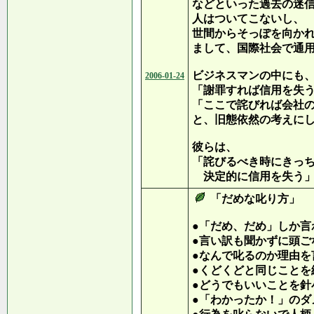
などといった過去の迷
人はついてこないし、
世間からそっぽを向か
まして、国際社会で通
ビジネスマンの中にも
2006-01-24
「謝罪すれば信用を失
「ここで詫びれば会社
と、旧態依然の考えに
彼らは、
「詫びるべき時にきっ
決定的に信用を失う」
「だめな叱り方」
●「だめ、だめ」しか言
●言い訳も聞かずに頭ご
●なんで叱るのか理由を
●くどくどと同じことを
●どうでもいいことを針
●「わかったか！」のダ