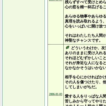
残らずすべて受けとめ
心の窓を精一杯広げる
あらゆる物事やあらゆ
真理を読み取れるよう
心をいっぱいに開け放
それはわたしたち人間
神聖なチャンスです。
どういうわけか、友
ありのままに受け入れ
それほどむずかしいこ
それが身近な人になる
なかなかそうはいかな
相手を心にかければか
その人を傷つけたり、
してしまいがちだ。
2006-01-03
愛する人をりっぱな人
苦しみから守ってやり