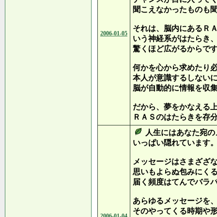
聞こえなかったものも
それは、脳内にあるＲＡＳ（Reti
2006-01-05
いう神経系がはたらき
驚くほど広がるからで
何かを心から求めたり
本人が意識するしない
脳が自動的に情報を収
だから、夢をかなえる
ＲＡＳのはたらきを存
人生にはあなた宛の
いっぱい隠れています
メッセージはさまざざ
思いもよらぬ包みにく
届く頻度はてんでバラ
あらゆるメッセージを
そのやってくる時期や
2006-01-04