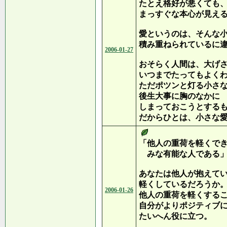
たとえ格好が悪くても
まっすぐな本心が見え
愛というのは、そんな
積み重ねられているに
2006-01-27
おそらく人間は、大げ
いつまでたってもよく
ただポツンと灯る小さ
後生大事に胸のなかに
しまっておこうとする
だからひとは、小さな
「他人の重荷を軽くで
みな有能な人である」
あなたは他人が抱えて
軽くしているだろうか
2006-01-26
他人の重荷を軽くする
自分がよりポジティブ
たいへん役に立つ。