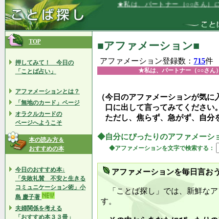
★私は、パートナー（○○さん）に愛され
TOP
■アファメーション■
アファメーション登録数：
715
件
押してみて！ 今日の
★私は、パートナー（○○さん
「ことば占い」
アファメーションとは？
（今日のアファメーションが気に
「無地のカード」ページ
口に出して言ってみてください
オラクルカードの
ただし、焦らず、急がず、自分
ページへようこそ
◆自分にぴったりのアファメーシ
本の読み方＆
◆アファメーションを文字で検索する：
おすすめの本
今日のおすすめ本↓
アファメーションを毎日言お
「失敗礼賛 不安と生きる
コミュニケーション術」小
「ことば探し」では、新鮮なア
島 慶子著
す。
夫婦関係を考える
「おすすめ本３３冊」