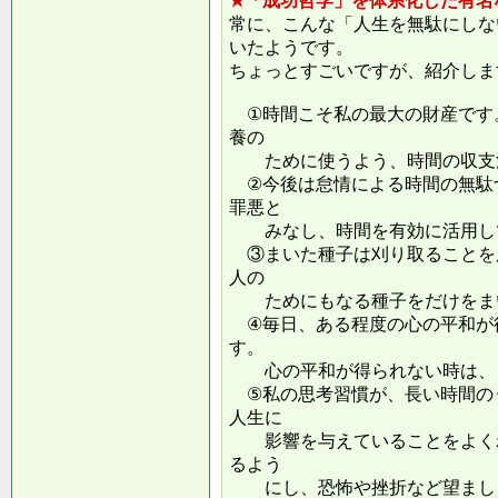
★「成功哲学」を体系化した有名
常に、こんな「人生を無駄にしな
いたようです。
ちょっとすごいですが、紹介しま
①時間こそ私の最大の財産です
養の
ために使うよう、時間の収支
②今後は怠情による時間の無駄
罪悪と
みなし、時間を有効に活用し
③まいた種子は刈り取ることを
人の
ためにもなる種子をだけをまい
④毎日、ある程度の心の平和が
す。
心の平和が得られない時は、ま
⑤私の思考習慣が、長い時間の
人生に
影響を与えていることをよくわ
るよう
にし、恐怖や挫折など望ましく