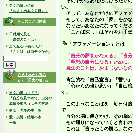
その中からあなたにぴったりの
男女の違い必読
い。
「おすすめ本２０冊」」
そして、あなただけのアファメ
そして、あなたの「夢」をかな
今日のことば検索
なりたいあなたになってくださ
「ことば探し」はそれをお手伝
日付順で見る
（過去のことば）
「アファメーション」とは
全て見る(※探したい
「ことば」はコチラから)
「自分の夢をかなえる」「自分
「理想の自分になる」ために、
魔法のことば、おまじないなの
必見！本から読み
肯定的な「自己宣言」「誓い」
とく「男女の違い」
「心からの強い思い」「自己暗
す。
男女の違いって？↓
「自分を見つめて、自分の
このようなことばを、毎日何度
感情を知ろう…その方法」
で
男女・恋愛の本一覧
自分の脳に働きかけ、その脳の
愛・夫婦・結婚の本
その通りになっていくと言われ
一覧
これは「言ったもの勝ち」なの