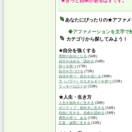
★きっと効果があるはずです。
あなたにぴったりの★アファメ
◆アファメーションを文字で
カテゴリから探してみよう！
★自分を強くする
理想の自分になる
(56件)
自分をほめる・認める
(54件)
誇りを持つ
(17件)
自分を力づける
(75件)
自信を持つ・自分を信じる
(39件)
力（パワー）やエネルギーを持つ
(25件)
ラッキーな口ぐせ
(53件)
★人生・生き方
人生を前向きに生きる
(28件)
ポジティブ・前向きに生きる
(54件)
自由に生きる、自由を認める
(18件)
勇気を持つ、ある
(15件)
正直・誠実に生きる
(10件)