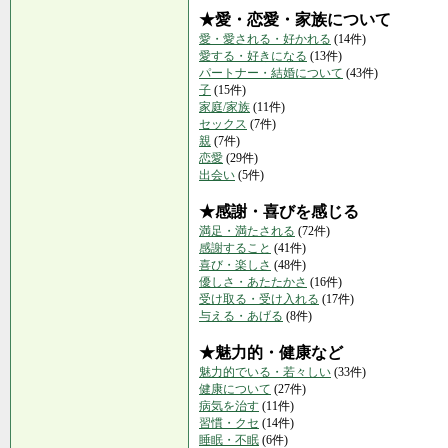
★愛・恋愛・家族について
愛・愛される・好かれる
(14件)
愛する・好きになる
(13件)
パートナー・結婚について
(43件)
子
(15件)
家庭/家族
(11件)
セックス
(7件)
親
(7件)
恋愛
(29件)
出会い
(5件)
★感謝・喜びを感じる
満足・満たされる
(72件)
感謝すること
(41件)
喜び・楽しさ
(48件)
優しさ・あたたかさ
(16件)
受け取る・受け入れる
(17件)
与える・あげる
(8件)
★魅力的・健康など
魅力的でいる・若々しい
(33件)
健康について
(27件)
病気を治す
(11件)
習慣・クセ
(14件)
睡眠・不眠
(6件)