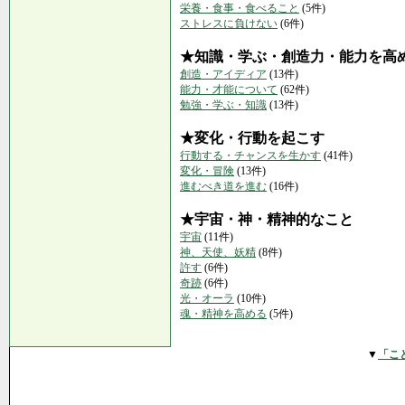
栄養・食事・食べること
(5件)
ストレスに負けない
(6件)
★知識・学ぶ・創造力・能力を高
創造・アイディア
(13件)
能力・才能について
(62件)
勉強・学ぶ・知識
(13件)
★変化・行動を起こす
行動する・チャンスを生かす
(41件)
変化・冒険
(13件)
進むべき道を進む
(16件)
★宇宙・神・精神的なこと
宇宙
(11件)
神、天使、妖精
(8件)
許す
(6件)
奇跡
(6件)
光・オーラ
(10件)
魂・精神を高める
(5件)
▼
「こ