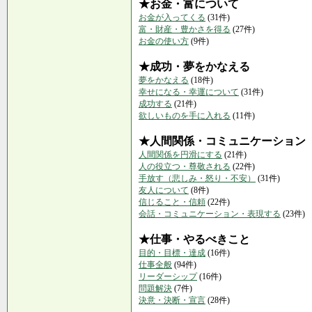
★お金・富について
お金が入ってくる
(31件)
富・財産・豊かさを得る
(27件)
お金の使い方
(9件)
★成功・夢をかなえる
夢をかなえる
(18件)
幸せになる・幸運について
(31件)
成功する
(21件)
欲しいものを手に入れる
(11件)
★人間関係・コミュニケーション
人間関係を円滑にする
(21件)
人の役立つ・尊敬される
(22件)
手放す（悲しみ・怒り・不安）
(31件)
友人について
(8件)
信じること・信頼
(22件)
会話・コミュニケーション・表現する
(23件)
★仕事・やるべきこと
目的・目標・達成
(16件)
仕事全般
(94件)
リーダーシップ
(16件)
問題解決
(7件)
決意・決断・宣言
(28件)