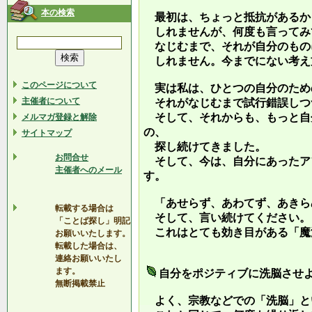
本の検索
最初は、ちょっと抵抗があるか
しれませんが、何度も言ってみ
なじむまで、それが自分のもの
しれません。今までにない考え
このページについて
実は私は、ひとつの自分のため
主催者について
それがなじむまで試行錯誤しつ
そして、それからも、もっと自
メルマガ登録と解除
の、
サイトマップ
探し続けてきました。
お問合せ
そして、今は、自分にあったア
主催者へのメール
す。
「あせらず、あわてず、あきら
転載する場合は
そして、言い続けてください。
「ことば探し」明記
これはとても効き目がある「魔
お願いいたします。
転載した場合は、
連絡お願いいたし
ます。
自分をポジティブに洗脳させ
無断掲載禁止
よく、宗教などでの「洗脳」と