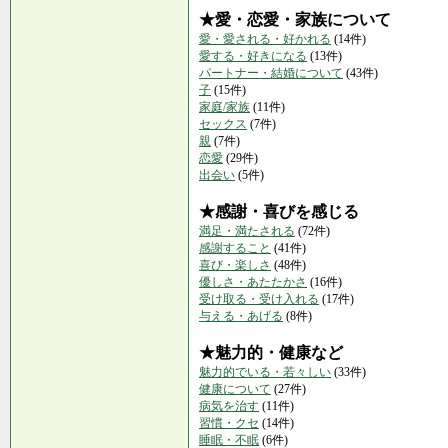
★愛・恋愛・家族について
愛・愛される・好かれる
(14件)
愛する・好きになる
(13件)
パートナー・結婚について
(43件)
子
(15件)
家庭/家族
(11件)
セックス
(7件)
親
(7件)
恋愛
(29件)
出会い
(5件)
★感謝・喜びを感じる
満足・満たされる
(72件)
感謝すること
(41件)
喜び・楽しさ
(48件)
優しさ・あたたかさ
(16件)
受け取る・受け入れる
(17件)
与える・あげる
(8件)
★魅力的・健康など
魅力的でいる・若々しい
(33件)
健康について
(27件)
病気を治す
(11件)
習慣・クセ
(14件)
睡眠・不眠
(6件)