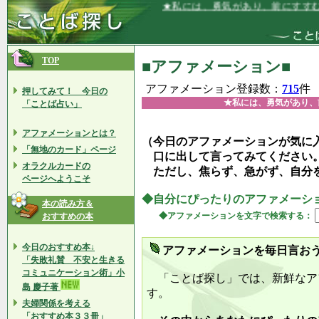
★私には、勇気があり、前にすすむことを
TOP
■アファメーション■
アファメーション登録数：
715
件
押してみて！ 今日の
★私には、勇気があり、
「ことば占い」
アファメーションとは？
（今日のアファメーションが気に
「無地のカード」ページ
口に出して言ってみてください
オラクルカードの
ただし、焦らず、急がず、自分
ページへようこそ
◆自分にぴったりのアファメーシ
本の読み方＆
◆アファメーションを文字で検索する：
おすすめの本
今日のおすすめ本↓
アファメーションを毎日言お
「失敗礼賛 不安と生きる
コミュニケーション術」小
「ことば探し」では、新鮮なア
島 慶子著
す。
夫婦関係を考える
「おすすめ本３３冊」