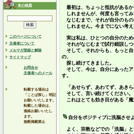
本の検索
最初は、ちょっと抵抗があるか
しれませんが、何度も言ってみ
なじむまで、それが自分のもの
しれません。今までにない考え
このページについて
実は私は、ひとつの自分のため
主催者について
それがなじむまで試行錯誤しつ
そして、それからも、もっと自
メルマガ登録と解除
の、
サイトマップ
探し続けてきました。
お問合せ
そして、今は、自分にあったア
主催者へのメール
す。
「あせらず、あわてず、あきら
転載する場合は
そして、言い続けてください。
「ことば探し」明記
これはとても効き目がある「魔
お願いいたします。
転載した場合は、
連絡お願いいたし
ます。
自分をポジティブに洗脳させ
無断掲載禁止
よく、宗教などでの「洗脳」と