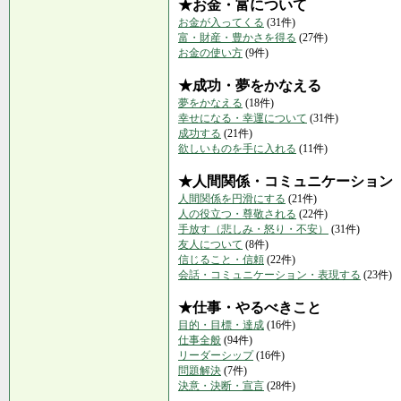
★お金・富について
お金が入ってくる
(31件)
富・財産・豊かさを得る
(27件)
お金の使い方
(9件)
★成功・夢をかなえる
夢をかなえる
(18件)
幸せになる・幸運について
(31件)
成功する
(21件)
欲しいものを手に入れる
(11件)
★人間関係・コミュニケーション
人間関係を円滑にする
(21件)
人の役立つ・尊敬される
(22件)
手放す（悲しみ・怒り・不安）
(31件)
友人について
(8件)
信じること・信頼
(22件)
会話・コミュニケーション・表現する
(23件)
★仕事・やるべきこと
目的・目標・達成
(16件)
仕事全般
(94件)
リーダーシップ
(16件)
問題解決
(7件)
決意・決断・宣言
(28件)