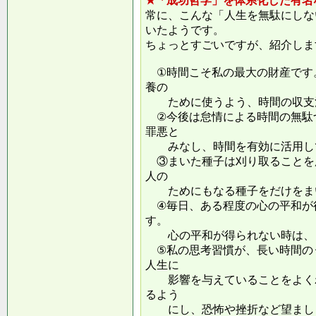
★「成功哲学」を体系化した有名
常に、こんな「人生を無駄にしな
いたようです。
ちょっとすごいですが、紹介しま
①時間こそ私の最大の財産です
養の
ために使うよう、時間の収支
②今後は怠情による時間の無駄
罪悪と
みなし、時間を有効に活用し
③まいた種子は刈り取ることを
人の
ためにもなる種子をだけをまい
④毎日、ある程度の心の平和が
す。
心の平和が得られない時は、ま
⑤私の思考習慣が、長い時間の
人生に
影響を与えていることをよくわ
るよう
にし、恐怖や挫折など望ましく