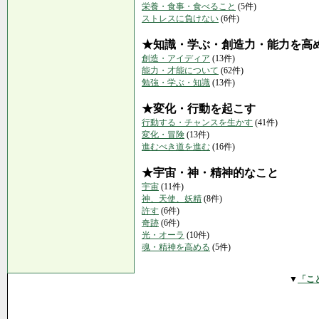
栄養・食事・食べること
(5件)
ストレスに負けない
(6件)
★知識・学ぶ・創造力・能力を高
創造・アイディア
(13件)
能力・才能について
(62件)
勉強・学ぶ・知識
(13件)
★変化・行動を起こす
行動する・チャンスを生かす
(41件)
変化・冒険
(13件)
進むべき道を進む
(16件)
★宇宙・神・精神的なこと
宇宙
(11件)
神、天使、妖精
(8件)
許す
(6件)
奇跡
(6件)
光・オーラ
(10件)
魂・精神を高める
(5件)
▼
「こ