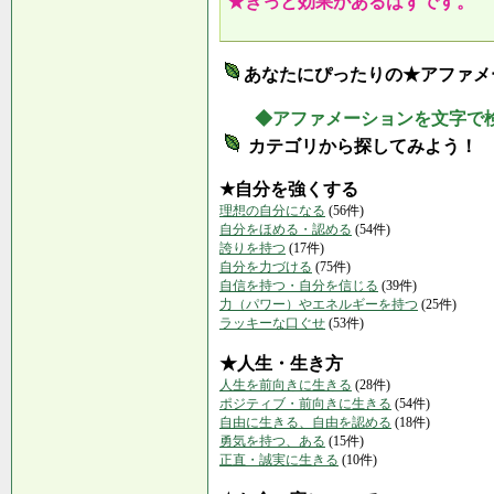
★きっと効果があるはずです。
あなたにぴったりの★アファメ
◆アファメーションを文字で
カテゴリから探してみよう！
★自分を強くする
理想の自分になる
(56件)
自分をほめる・認める
(54件)
誇りを持つ
(17件)
自分を力づける
(75件)
自信を持つ・自分を信じる
(39件)
力（パワー）やエネルギーを持つ
(25件)
ラッキーな口ぐせ
(53件)
★人生・生き方
人生を前向きに生きる
(28件)
ポジティブ・前向きに生きる
(54件)
自由に生きる、自由を認める
(18件)
勇気を持つ、ある
(15件)
正直・誠実に生きる
(10件)