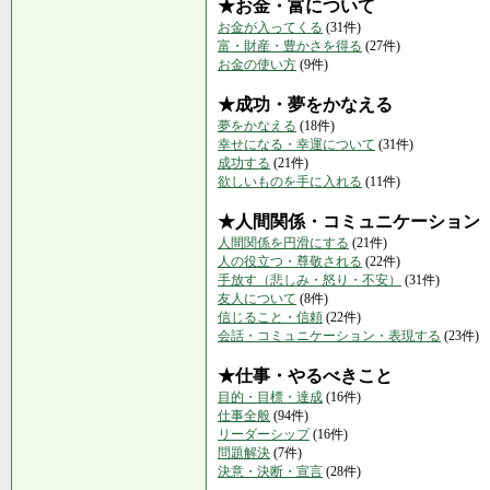
★お金・富について
お金が入ってくる
(31件)
富・財産・豊かさを得る
(27件)
お金の使い方
(9件)
★成功・夢をかなえる
夢をかなえる
(18件)
幸せになる・幸運について
(31件)
成功する
(21件)
欲しいものを手に入れる
(11件)
★人間関係・コミュニケーション
人間関係を円滑にする
(21件)
人の役立つ・尊敬される
(22件)
手放す（悲しみ・怒り・不安）
(31件)
友人について
(8件)
信じること・信頼
(22件)
会話・コミュニケーション・表現する
(23件)
★仕事・やるべきこと
目的・目標・達成
(16件)
仕事全般
(94件)
リーダーシップ
(16件)
問題解決
(7件)
決意・決断・宣言
(28件)