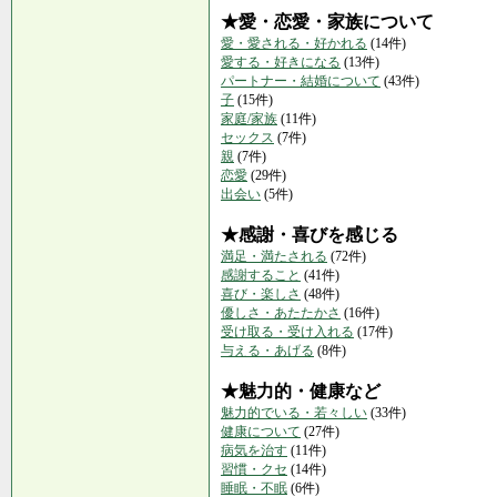
★愛・恋愛・家族について
愛・愛される・好かれる
(14件)
愛する・好きになる
(13件)
パートナー・結婚について
(43件)
子
(15件)
家庭/家族
(11件)
セックス
(7件)
親
(7件)
恋愛
(29件)
出会い
(5件)
★感謝・喜びを感じる
満足・満たされる
(72件)
感謝すること
(41件)
喜び・楽しさ
(48件)
優しさ・あたたかさ
(16件)
受け取る・受け入れる
(17件)
与える・あげる
(8件)
★魅力的・健康など
魅力的でいる・若々しい
(33件)
健康について
(27件)
病気を治す
(11件)
習慣・クセ
(14件)
睡眠・不眠
(6件)