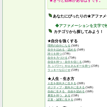
★きっと効果があるはずです。
あなたにぴったりの★アファメ
◆アファメーションを文字で
カテゴリから探してみよう！
★自分を強くする
理想の自分になる
(56件)
自分をほめる・認める
(54件)
誇りを持つ
(17件)
自分を力づける
(75件)
自信を持つ・自分を信じる
(39件)
力（パワー）やエネルギーを持つ
(25件)
ラッキーな口ぐせ
(53件)
★人生・生き方
人生を前向きに生きる
(28件)
ポジティブ・前向きに生きる
(54件)
自由に生きる、自由を認める
(18件)
勇気を持つ、ある
(15件)
正直・誠実に生きる
(10件)