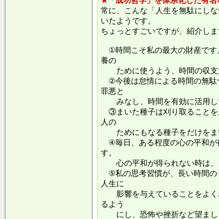
★「成功哲学」を体系化した有名
常に、こんな「人生を無駄にしな
いたようです。
ちょっとすごいですが、紹介しま
①時間こそ私の最大の財産です
養の
ために使うよう、時間の収支
②今後は怠情による時間の無駄
罪悪と
みなし、時間を有効に活用し
③まいた種子は刈り取ることを
人の
ためにもなる種子をだけをまい
④毎日、ある程度の心の平和が
す。
心の平和が得られない時は、ま
⑤私の思考習慣が、長い時間の
人生に
影響を与えていることをよくわ
るよう
にし、恐怖や挫折など望ましく