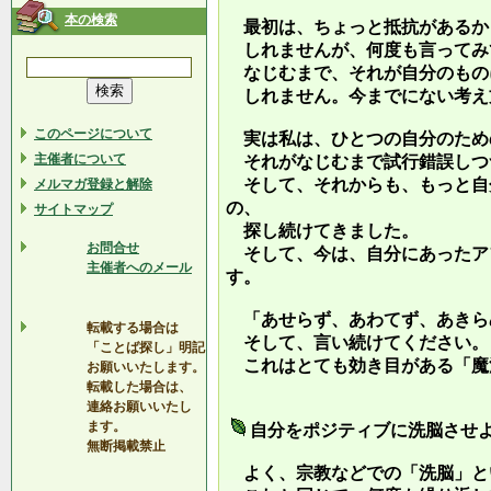
本の検索
最初は、ちょっと抵抗があるか
しれませんが、何度も言ってみ
なじむまで、それが自分のもの
しれません。今までにない考え
このページについて
実は私は、ひとつの自分のため
主催者について
それがなじむまで試行錯誤しつ
そして、それからも、もっと自
メルマガ登録と解除
の、
サイトマップ
探し続けてきました。
お問合せ
そして、今は、自分にあったア
主催者へのメール
す。
「あせらず、あわてず、あきら
転載する場合は
そして、言い続けてください。
「ことば探し」明記
これはとても効き目がある「魔
お願いいたします。
転載した場合は、
連絡お願いいたし
ます。
自分をポジティブに洗脳させ
無断掲載禁止
よく、宗教などでの「洗脳」と