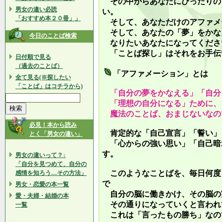
その中からあなたにぴったりの
男女の違い必読
い。
「おすすめ本２０冊」」
そして、あなただけのアファメ
そして、あなたの「夢」をかな
今日のことば検索
なりたいあなたになってくださ
「ことば探し」はそれをお手伝
日付順で見る
（過去のことば）
「アファメーション」とは
全て見る(※探したい
「ことば」はコチラから)
「自分の夢をかなえる」「自分
「理想の自分になる」ために、
魔法のことば、おまじないなの
必見！本から読み
肯定的な「自己宣言」「誓い」
とく「男女の違い」
「心からの強い思い」「自己暗
す。
男女の違いって？↓
「自分を見つめて、自分の
このようなことばを、毎日何度
感情を知ろう…その方法」
で
男女・恋愛の本一覧
自分の脳に働きかけ、その脳の
愛・夫婦・結婚の本
その通りになっていくと言われ
一覧
これは「言ったもの勝ち」なの