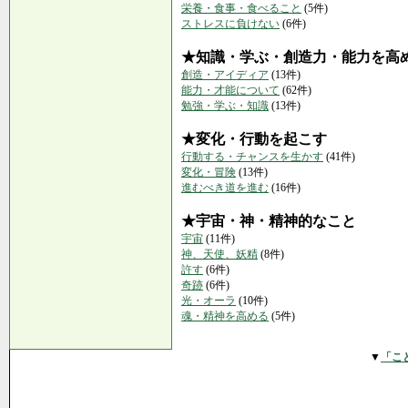
栄養・食事・食べること
(5件)
ストレスに負けない
(6件)
★知識・学ぶ・創造力・能力を高
創造・アイディア
(13件)
能力・才能について
(62件)
勉強・学ぶ・知識
(13件)
★変化・行動を起こす
行動する・チャンスを生かす
(41件)
変化・冒険
(13件)
進むべき道を進む
(16件)
★宇宙・神・精神的なこと
宇宙
(11件)
神、天使、妖精
(8件)
許す
(6件)
奇跡
(6件)
光・オーラ
(10件)
魂・精神を高める
(5件)
▼
「こ