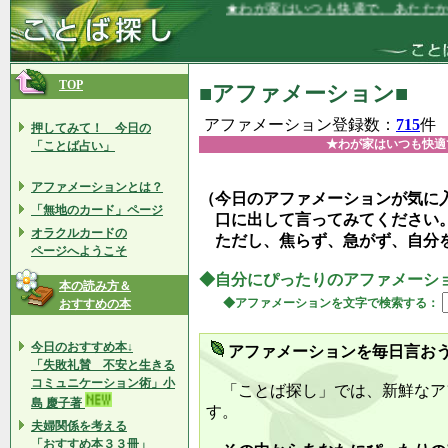
★わが家はいつも快適で、あたたかいとこ
TOP
■アファメーション■
アファメーション登録数：
715
件
押してみて！ 今日の
★わが家はいつも快適
「ことば占い」
アファメーションとは？
（今日のアファメーションが気に
「無地のカード」ページ
口に出して言ってみてください
オラクルカードの
ただし、焦らず、急がず、自分
ページへようこそ
◆自分にぴったりのアファメーシ
本の読み方＆
◆アファメーションを文字で検索する：
おすすめの本
今日のおすすめ本↓
アファメーションを毎日言お
「失敗礼賛 不安と生きる
コミュニケーション術」小
「ことば探し」では、新鮮なア
島 慶子著
す。
夫婦関係を考える
「おすすめ本３３冊」