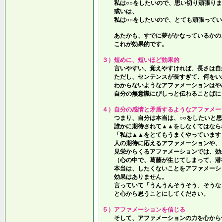
私は○○をしたいので、思い切り頑張りま
或いは、
私は○○をしたいので、とても頑張ってい
あたかも、すでに夢がかなっているかの
これが効果的です。
３）短めに、短いほど効果的
言いやすい、覚えやすければ、長さは自
ただし、センテンスが長すぎて、何をい
わからないようなアファメーションはや
自分の無意識にぴしっと伝わることばに
４）自分の感情と矛盾するようなアファメー
つまり、自分は本当は、○○をしたいと思
誰かに期待されて▲▲をしなくてはなら
「私は▲▲をとてもうまくやっています
人の期待に応えるアファメーションや、
見栄からくるアファメーションでは、効
（心の中で、葛藤が生じてしまって、潜
本当は、したくないことをアファメーシ
効果はありません。
言っていて
「うんうんそうそう、そうな
と心から思うことにしてください。
５）アファメーションを信じる
そして、アファメーションの力を心から