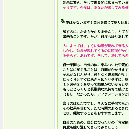
効果に驚き、そして世界的に広まっていま
そうです、今度は、あなたが試してみる番
夢はかないます！自分を信じて取り組み
試すのに、お金もかかりませんし、とても
出来ることです。ただ、何度も繰り返して
人によっては、すぐに効果が現れて来る人
しかし、効果が現れてくるのに時間がかか
あせらず、あわてず、そして、決してあき
何十年間も、自分の体に染みついた否定的
ことばに変えることは、時間がかかります
それがなじんだり、何となく違和感がなく
ゆっくりとすぐにあきらめたりせずに、取
１ヶ月や２ヶ月やって効果がないからとや
もっとじっくりと長期的な気持ちで続けま
（もし、なかったら、アファメーションが
言うのはただですし、そんなに手間でもか
その効果を信じて、ただ時間のあるときに
ぜひ、継続することをおすすめします。
自分のための、自分にぴったりの「肯定的
何度も繰り返して言ってみましょう