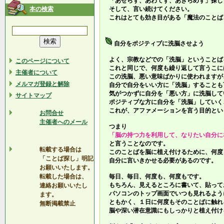
「あせらず、あわてず、あきらめず」探し
本の検索
そして、言い続けてください。
これはとても効き目がある「魔法のことば
自分をポジティブに洗脳させよう
よく、宗教などでの「洗脳」ということば
このページについて
これと同じで、何度も繰り返して言うこに
主催者について
この洗脳、悪い意味ばかりに使われますが
メルマガ登録と解除
自分で自分をいい方に「洗脳」することも
気がつかずに自分を「悪い方」に洗脳して
サイトマップ
ポジティブな方に自分を「洗脳」していく
これが、アファメーションを言う目的とい
お問合せ
主催者へのメール
つまり
「脳の持つ力を利用して、なりたい自分に
と言うことなのです。
転載する場合は
このことばを脳に植え付けるために、何度
「ことば探し」明記
自分に言いきかせる必要があるのです。
お願いいたします。
転載した場合は、
毎日、毎日、何度も、何度もです。
もちろん、見えるところに書いて、貼って
連絡お願いいたし
パソコンのトップ画面でいつも見れるよう
ます。
ともかく、１日に何度もそのことばに触れ
無断掲載禁止
脳や深い潜在意識にもしっかりと植え付け