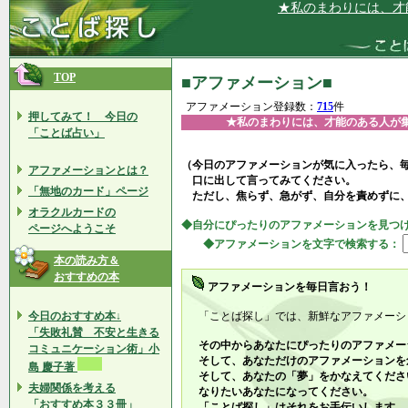
★私のまわりには、才能のあ
TOP
■アファメーション■
アファメーション登録数：
715
件
押してみて！ 今日の
★私のまわりには、才能のある人が
「ことば占い」
（今日のアファメーションが気に入ったら、
アファメーションとは？
口に出して言ってみてください。
「無地のカード」ページ
ただし、焦らず、急がず、自分を責めずに
オラクルカードの
◆自分にぴったりのアファメーションを見つ
ページへようこそ
◆アファメーションを文字で検索する：
本の読み方＆
おすすめの本
アファメーションを毎日言おう！
今日のおすすめ本↓
「ことば探し」では、新鮮なアファメーシ
「失敗礼賛 不安と生きる
その中からあなたにぴったりのアファメー
コミュニケーション術」小
そして、あなただけのアファメーションを
島 慶子著
そして、あなたの「夢」をかなえてくださ
夫婦関係を考える
なりたいあなたになってください。
「おすすめ本３３冊」
「ことば探し」はそれをお手伝いします。