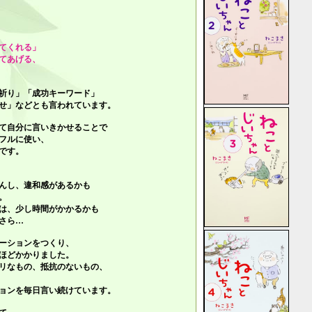
てくれる」
てあげる、
祈り」「成功キーワード」
せ」
などとも言われています。
て自分に言いきかせることで
フルに使い、
です。
んし、違和感があるかも
。
は、少し時間がかかるかも
さら…
ーションをつくり、
ほどかかりました。
リなもの、抵抗のないもの、
ョンを毎日言い続けています。