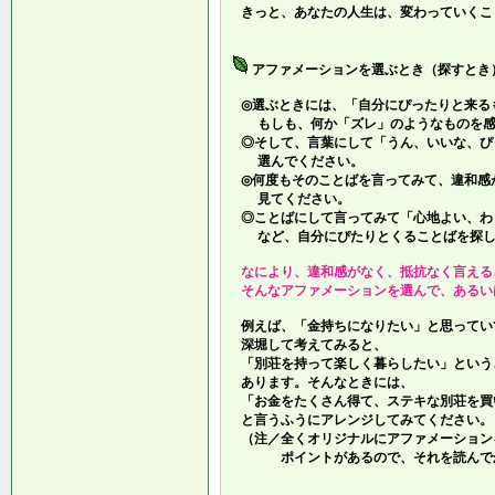
きっと、あなたの人生は、変わっていくこ
アファメーションを選ぶとき（探すとき
◎選ぶときには、「自分にぴったりと来る
もしも、何か「ズレ」のようなものを感
◎そして、言葉にして「うん、いいな、ぴ
選んでください。
◎何度もそのことばを言ってみて、違和感
見てください。
◎ことばにして言ってみて「心地よい、わ
など、自分にぴたりとくることばを探し
なにより、違和感がなく、抵抗なく言える
そんなアファメーションを選んで、あるい
例えば、「金持ちになりたい」と思ってい
深堀して考えてみると、
「別荘を持って楽しく暮らしたい」という
あります。そんなときには、
「お金をたくさん得て、ステキな別荘を買
と言うふうにアレンジしてみてください。
（注／全くオリジナルにアファメーション
ポイントがあるので、それを読んでか