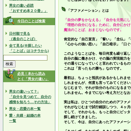
男女の違い必読
「アファメーション」とは
「おすすめ本２０冊」」
「自分の夢をかなえる」「自分を元気にし
今日のことば検索
「理想の自分になる」ために、自分にかけ
魔法のことば、おまじないなのです。
日付順で見る
（過去のことば）
肯定的な「自己宣言」「誓い」「念仏」「
「心からの強い思い」「自己暗示」「口ぐ
全て見る(※探したい
「ことば」はコチラから)
このようなことばを、毎日何度も繰り返し
自分の脳に働きかけ、その脳の実現能力を
その通りになっていくと言われているもの
これは「言ったもの勝ち」なのです。
必見！本から読み
最初は、ちょっと抵抗があるかもしれませ
とく「男女の違い」
しれませんが、何度も言ってみてください
なじむまで、それが自分のものになるまで
男女の違いって？↓
しれません。今までにない考え方だとなお
「自分を見つめて、自分の
感情を知ろう…その方法」
実は私は、ひとつの自分のためのアファメ
それがなじむまで試行錯誤しつつ、４ヶ月
男女・恋愛の本一覧
そして、それからも、もっと自分にピッタ
愛・夫婦・結婚の本
探し続けてきました。
一覧
そして、今は、自分にあったアファメーシ