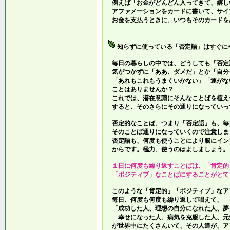
例えば「お金がどんどん入ってきて、嬉し
アファメーションをカードに書いて、サイ
お金を支払うときに、いつもそのカードを
知らずに使っている「否定語」はすぐに
毎日の暮らしの中では、どうしても「否定
気がつかずに「ああ、ダメだ」とか「自分
「あれもこれもうまくいかない」「運がな
ことはありませんか？
これでは、潜在意識にそんなことばを植え
すると、そのさらにその通りになっていっ
否定的なことば、つまり「否定語」も、毎
そのことば通りになっていくので注意しま
否定語も、何度も使うことにより脳にイン
からです。極力、使うのはよしましょう。
１日に何度も繰り返すことばは、「肯定的
「ポジティブ」なことばにすることがとて
このような「肯定的」「ポジティブ」なア
毎日、何度も何度も繰り返して唱えて、
「成功した人、理想の自分になれた人、夢
幸せになった人、病気を克服した人、元
が世界中にたくさんいて、その人達が、ア