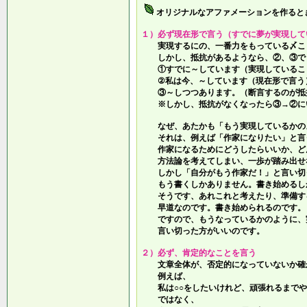
オリジナルなアファメーションを作ると
１）必ず現在形で言う（すでに夢が実現して
実現するにの、一番力をもっている〆こ
しかし、抵抗があるようなら、②、③で
①すでに～しています（実現しているこ
②私は今、～しています（現在形で言う
③～しつつあります。（断言するのが抵
※しかし、抵抗がなくなったら③→②に
なぜ、あたかも「もう実現しているかの
それは、例えば「作家になりたい」と言
作家になるためにどうしたらいいか、ど
方法論を考えてしまい、一歩が踏み出せ
しかし「自分がもう作家だ！」と言い切
もう書くしかありません。書き始めるし
そうです、あれこれと考えたり、準備す
早道なのです。書き始められるのです。
ですので、もうなっているかのように、
言い切った方がいいのです。
２）必ず、肯定的なことを言う
文章全体が、否定的になっていないか確
例えば、
私は○○をしたいけれど、頑張れるまでや
ではなく、