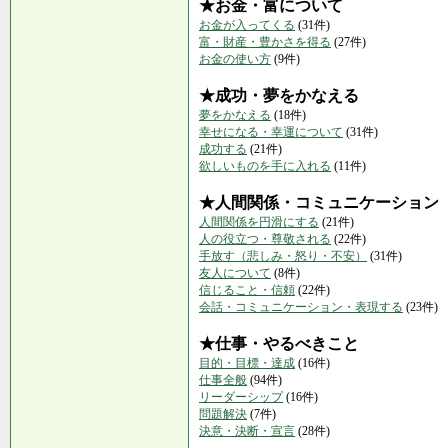
★お金・富について
お金が入ってくる
(31件)
富・財産・豊かさを得る
(27件)
お金の使い方
(9件)
★成功・夢をかなえる
夢をかなえる
(18件)
幸せになる・幸運について
(31件)
成功する
(21件)
欲しいものを手に入れる
(11件)
★人間関係・コミュニケーション
人間関係を円滑にする
(21件)
人の役立つ・尊敬される
(22件)
手放す（悲しみ・怒り・不安）
(31件)
友人について
(8件)
信じること・信頼
(22件)
会話・コミュニケーション・表現する
(23件)
★仕事・やるべきこと
目的・目標・達成
(16件)
仕事全般
(94件)
リーダーシップ
(16件)
問題解決
(7件)
決意・決断・宣言
(28件)