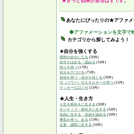
★きっと効果があるはずです。
あなたにぴったりの★アファメ
◆アファメーションを文字で
カテゴリから探してみよう！
★自分を強くする
理想の自分になる
(56件)
自分をほめる・認める
(54件)
誇りを持つ
(17件)
自分を力づける
(75件)
自信を持つ・自分を信じる
(39件)
力（パワー）やエネルギーを持つ
(25件)
ラッキーな口ぐせ
(53件)
★人生・生き方
人生を前向きに生きる
(28件)
ポジティブ・前向きに生きる
(54件)
自由に生きる、自由を認める
(18件)
勇気を持つ、ある
(15件)
正直・誠実に生きる
(10件)