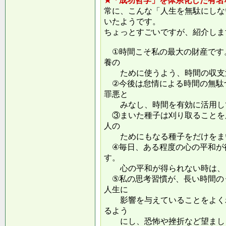
★「成功哲学」を体系化した有名
常に、こんな「人生を無駄にしな
いたようです。
ちょっとすごいですが、紹介しま
①時間こそ私の最大の財産です
養の
ために使うよう、時間の収支
②今後は怠情による時間の無駄
罪悪と
みなし、時間を有効に活用し
③まいた種子は刈り取ることを
人の
ためにもなる種子をだけをまい
④毎日、ある程度の心の平和が
す。
心の平和が得られない時は、ま
⑤私の思考習慣が、長い時間の
人生に
影響を与えていることをよくわ
るよう
にし、恐怖や挫折など望ましく