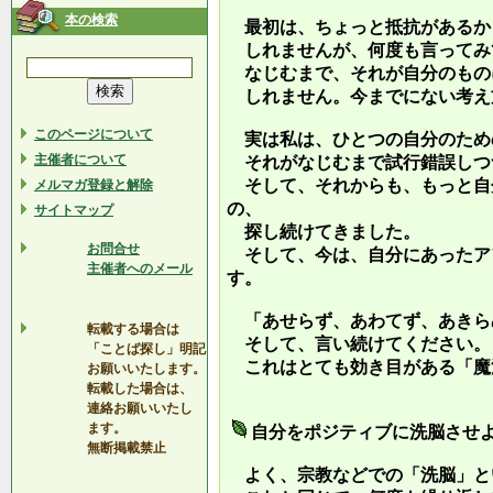
本の検索
最初は、ちょっと抵抗があるか
しれませんが、何度も言ってみ
なじむまで、それが自分のもの
しれません。今までにない考え
このページについて
実は私は、ひとつの自分のため
主催者について
それがなじむまで試行錯誤しつ
そして、それからも、もっと自
メルマガ登録と解除
の、
サイトマップ
探し続けてきました。
お問合せ
そして、今は、自分にあったア
主催者へのメール
す。
「あせらず、あわてず、あきら
転載する場合は
そして、言い続けてください。
「ことば探し」明記
これはとても効き目がある「魔
お願いいたします。
転載した場合は、
連絡お願いいたし
ます。
自分をポジティブに洗脳させ
無断掲載禁止
よく、宗教などでの「洗脳」と