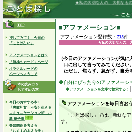
★私の大切な人の、大切なものを大切に
TOP
■アファメーション■
アファメーション登録数：
715
件
押してみて！ 今日の
★私の大切な人の、
「ことば占い」
アファメーションとは？
（今日のアファメーションが気に
「無地のカード」ページ
口に出して言ってみてください
オラクルカードの
ただし、焦らず、急がず、自分
ページへようこそ
◆自分にぴったりのアファメーシ
本の読み方＆
◆アファメーションを文字で検索する：
おすすめの本
今日のおすすめ本↓
アファメーションを毎日言お
「失敗礼賛 不安と生きる
コミュニケーション術」小
「ことば探し」では、新鮮なア
島 慶子著
す。
夫婦関係を考える
「おすすめ本３３冊」