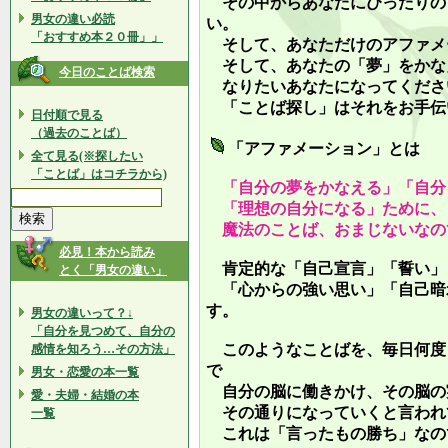
その中からあなたにぴったりの
男女の違い必読
い。
「おすすめ本２０冊」」
そして、あなただけのアファメ
そして、あなたの「夢」をかな
今日のことば検索
なりたいあなたになってくださ
「ことば探し」はそれをお手伝
日付順で見る
（過去のことば）
「アファメーション」とは
全て見る(※探したい
「ことば」はコチラから)
「自分の夢をかなえる」「自分
「理想の自分になる」ために、
魔法のことば、おまじないなの
必見！本から読み
肯定的な「自己宣言」「誓い」
とく「男女の違い」
「心からの強い思い」「自己暗
す。
男女の違いって？↓
「自分を見つめて、自分の
このようなことばを、毎日何度
感情を知ろう…その方法」
で
男女・恋愛の本一覧
自分の脳に働きかけ、その脳の
愛・夫婦・結婚の本
その通りになっていくと言われ
一覧
これは「言ったもの勝ち」なの