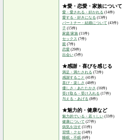
★愛・恋愛・家族について
愛・愛される・好かれる
(14件)
愛する・好きになる
(13件)
パートナー・結婚について
(43件)
子
(15件)
家庭/家族
(11件)
セックス
(7件)
親
(7件)
恋愛
(29件)
出会い
(5件)
★感謝・喜びを感じる
満足・満たされる
(72件)
感謝すること
(41件)
喜び・楽しさ
(48件)
優しさ・あたたかさ
(16件)
受け取る・受け入れる
(17件)
与える・あげる
(8件)
★魅力的・健康など
魅力的でいる・若々しい
(33件)
健康について
(27件)
病気を治す
(11件)
習慣・クセ
(14件)
睡眠・不眠
(6件)