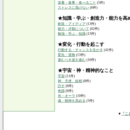
栄養・食事・食べること
(5件)
ストレスに負けない
(6件)
★知識・学ぶ・創造力・能力を高
創造・アイディア
(13件)
能力・才能について
(62件)
勉強・学ぶ・知識
(13件)
★変化・行動を起こす
行動する・チャンスを生かす
(41件)
変化・冒険
(13件)
進むべき道を進む
(16件)
★宇宙・神・精神的なこと
宇宙
(11件)
神、天使、妖精
(8件)
許す
(6件)
奇跡
(6件)
光・オーラ
(10件)
魂・精神を高める
(5件)
▼
「こ