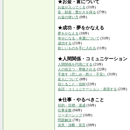
★お金・富について
お金が入ってくる
(31件)
富・財産・豊かさを得る
(27件)
お金の使い方
(9件)
★成功・夢をかなえる
夢をかなえる
(18件)
幸せになる・幸運について
(31件)
成功する
(21件)
欲しいものを手に入れる
(11件)
★人間関係・コミュニケーション
人間関係を円滑にする
(21件)
人の役立つ・尊敬される
(22件)
手放す（悲しみ・怒り・不安）
(31件)
友人について
(8件)
信じること・信頼
(22件)
会話・コミュニケーション・表現する
(23件)
★仕事・やるべきこと
目的・目標・達成
(16件)
仕事全般
(94件)
リーダーシップ
(16件)
問題解決
(7件)
決意・決断・宣言
(28件)