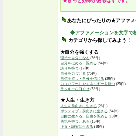
★きっと効果があるはずです。
あなたにぴったりの★アファメ
◆アファメーションを文字で
カテゴリから探してみよう！
★自分を強くする
理想の自分になる
(56件)
自分をほめる・認める
(54件)
誇りを持つ
(17件)
自分を力づける
(75件)
自信を持つ・自分を信じる
(39件)
力（パワー）やエネルギーを持つ
(25件)
ラッキーな口ぐせ
(53件)
★人生・生き方
人生を前向きに生きる
(28件)
ポジティブ・前向きに生きる
(54件)
自由に生きる、自由を認める
(18件)
勇気を持つ、ある
(15件)
正直・誠実に生きる
(10件)