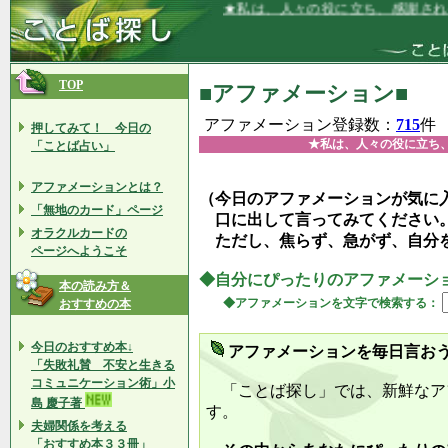
★私は、人々の役に立ち、感謝される仕事
TOP
■アファメーション■
アファメーション登録数：
715
件
押してみて！ 今日の
★私は、人々の役に立ち
「ことば占い」
アファメーションとは？
（今日のアファメーションが気に
「無地のカード」ページ
口に出して言ってみてください
オラクルカードの
ただし、焦らず、急がず、自分
ページへようこそ
◆自分にぴったりのアファメーシ
本の読み方＆
◆アファメーションを文字で検索する：
おすすめの本
今日のおすすめ本↓
アファメーションを毎日言お
「失敗礼賛 不安と生きる
コミュニケーション術」小
「ことば探し」では、新鮮なア
島 慶子著
す。
夫婦関係を考える
「おすすめ本３３冊」