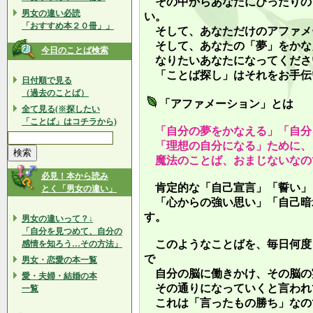
その中からあなたにぴったりの
男女の違い必読
い。
「おすすめ本２０冊」」
そして、あなただけのアファメ
そして、あなたの「夢」をかな
今日のことば検索
なりたいあなたになってくださ
「ことば探し」はそれをお手伝
日付順で見る
（過去のことば）
「アファメーション」とは
全て見る(※探したい
「ことば」はコチラから)
「自分の夢をかなえる」「自分
「理想の自分になる」ために、
魔法のことば、おまじないなの
必見！本から読み
肯定的な「自己宣言」「誓い」
とく「男女の違い」
「心からの強い思い」「自己暗
す。
男女の違いって？↓
「自分を見つめて、自分の
このようなことばを、毎日何度
感情を知ろう…その方法」
で
男女・恋愛の本一覧
自分の脳に働きかけ、その脳の
愛・夫婦・結婚の本
その通りになっていくと言われ
一覧
これは「言ったもの勝ち」なの