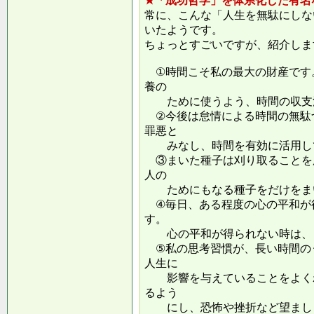
★「成功哲学」を体系化した有名
常に、こんな「人生を無駄にしな
いたようです。
ちょっとすごいですが、紹介しま
①時間こそ私の最大の財産です
養の
ために使うよう、時間の収支
②今後は怠情による時間の無駄
罪悪と
みなし、時間を有効に活用し
③まいた種子は刈り取ることを
人の
ためにもなる種子をだけをまい
④毎日、ある程度の心の平和が
す。
心の平和が得られない時は、ま
⑤私の思考習慣が、長い時間の
人生に
影響を与えていることをよくわ
るよう
にし、恐怖や挫折など望ましく