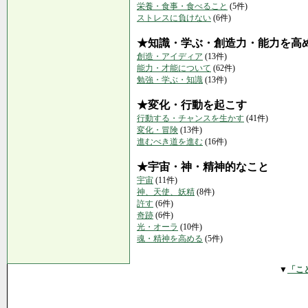
栄養・食事・食べること
(5件)
ストレスに負けない
(6件)
★知識・学ぶ・創造力・能力を高
創造・アイディア
(13件)
能力・才能について
(62件)
勉強・学ぶ・知識
(13件)
★変化・行動を起こす
行動する・チャンスを生かす
(41件)
変化・冒険
(13件)
進むべき道を進む
(16件)
★宇宙・神・精神的なこと
宇宙
(11件)
神、天使、妖精
(8件)
許す
(6件)
奇跡
(6件)
光・オーラ
(10件)
魂・精神を高める
(5件)
▼
「こ