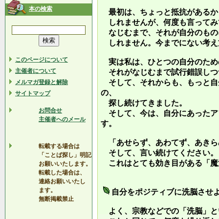
本の検索
最初は、ちょっと抵抗があるか
しれませんが、何度も言ってみ
なじむまで、それが自分のもの
しれません。今までにない考え
このページについて
実は私は、ひとつの自分のため
主催者について
それがなじむまで試行錯誤しつ
そして、それからも、もっと自
メルマガ登録と解除
の、
サイトマップ
探し続けてきました。
お問合せ
そして、今は、自分にあったア
主催者へのメール
す。
「あせらず、あわてず、あきら
転載する場合は
そして、言い続けてください。
「ことば探し」明記
これはとても効き目がある「魔
お願いいたします。
転載した場合は、
連絡お願いいたし
ます。
自分をポジティブに洗脳させ
無断掲載禁止
よく、宗教などでの「洗脳」と