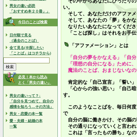
その中からあなたにぴったりの
男女の違い必読
い。
「おすすめ本２０冊」」
そして、あなただけのアファメ
そして、あなたの「夢」をかな
今日のことば検索
なりたいあなたになってくださ
「ことば探し」はそれをお手伝
日付順で見る
（過去のことば）
「アファメーション」とは
全て見る(※探したい
「ことば」はコチラから)
「自分の夢をかなえる」「自分
「理想の自分になる」ために、
魔法のことば、おまじないなの
必見！本から読み
肯定的な「自己宣言」「誓い」
とく「男女の違い」
「心からの強い思い」「自己暗
す。
男女の違いって？↓
「自分を見つめて、自分の
このようなことばを、毎日何度
感情を知ろう…その方法」
で
男女・恋愛の本一覧
自分の脳に働きかけ、その脳の
愛・夫婦・結婚の本
その通りになっていくと言われ
一覧
これは「言ったもの勝ち」なの