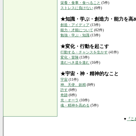
栄養・食事・食べること
(5件)
ストレスに負けない
(6件)
★知識・学ぶ・創造力・能力を高
創造・アイディア
(13件)
能力・才能について
(62件)
勉強・学ぶ・知識
(13件)
★変化・行動を起こす
行動する・チャンスを生かす
(41件)
変化・冒険
(13件)
進むべき道を進む
(16件)
★宇宙・神・精神的なこと
宇宙
(11件)
神、天使、妖精
(8件)
許す
(6件)
奇跡
(6件)
光・オーラ
(10件)
魂・精神を高める
(5件)
▼
「こ