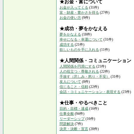
★お金・富について
お金が入ってくる
(31件)
富・財産・豊かさを得る
(27件)
お金の使い方
(9件)
★成功・夢をかなえる
夢をかなえる
(18件)
幸せになる・幸運について
(31件)
成功する
(21件)
欲しいものを手に入れる
(11件)
★人間関係・コミュニケーション
人間関係を円滑にする
(21件)
人の役立つ・尊敬される
(22件)
手放す（悲しみ・怒り・不安）
(31件)
友人について
(8件)
信じること・信頼
(22件)
会話・コミュニケーション・表現する
(23件)
★仕事・やるべきこと
目的・目標・達成
(16件)
仕事全般
(94件)
リーダーシップ
(16件)
問題解決
(7件)
決意・決断・宣言
(28件)