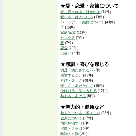
★愛・恋愛・家族について
愛・愛される・好かれる
(14件)
愛する・好きになる
(13件)
パートナー・結婚について
(43件)
子
(15件)
家庭/家族
(11件)
セックス
(7件)
親
(7件)
恋愛
(29件)
出会い
(5件)
★感謝・喜びを感じる
満足・満たされる
(72件)
感謝すること
(41件)
喜び・楽しさ
(48件)
優しさ・あたたかさ
(16件)
受け取る・受け入れる
(17件)
与える・あげる
(8件)
★魅力的・健康など
魅力的でいる・若々しい
(33件)
健康について
(27件)
病気を治す
(11件)
習慣・クセ
(14件)
睡眠・不眠
(6件)