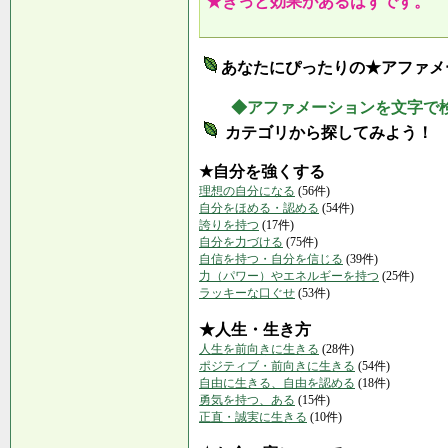
★きっと効果があるはずです。
あなたにぴったりの★アファメ
◆アファメーションを文字で
カテゴリから探してみよう！
★自分を強くする
理想の自分になる
(56件)
自分をほめる・認める
(54件)
誇りを持つ
(17件)
自分を力づける
(75件)
自信を持つ・自分を信じる
(39件)
力（パワー）やエネルギーを持つ
(25件)
ラッキーな口ぐせ
(53件)
★人生・生き方
人生を前向きに生きる
(28件)
ポジティブ・前向きに生きる
(54件)
自由に生きる、自由を認める
(18件)
勇気を持つ、ある
(15件)
正直・誠実に生きる
(10件)