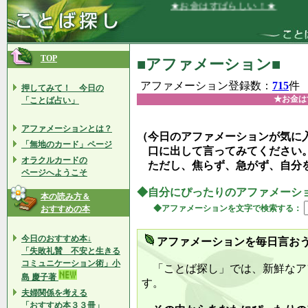
★お金はすばらしい！★
TOP
■アファメーション■
アファメーション登録数：
715
件
押してみて！ 今日の
★お金は
「ことば占い」
アファメーションとは？
（今日のアファメーションが気に
「無地のカード」ページ
口に出して言ってみてください
オラクルカードの
ただし、焦らず、急がず、自分
ページへようこそ
◆自分にぴったりのアファメーシ
本の読み方＆
◆アファメーションを文字で検索する：
おすすめの本
今日のおすすめ本↓
アファメーションを毎日言お
「失敗礼賛 不安と生きる
コミュニケーション術」小
「ことば探し」では、新鮮なア
島 慶子著
す。
夫婦関係を考える
「おすすめ本３３冊」