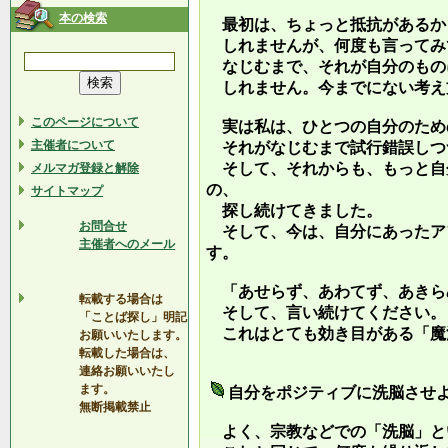
本の検索
最初は、ちょっと抵抗があるか
しれませんが、何度も言ってみ
なじむまで、それが自分のもの
しれません。今までにない考え
このページについて
実は私は、ひとつの自分のため
主催者について
それがなじむまで試行錯誤しつ
そして、それからも、もっと自
メルマガ登録と解除
の、
サイトマップ
探し続けてきました。
お問合せ
そして、今は、自分にあったア
主催者へのメール
す。
「あせらず、あわてず、あきら
転載する場合は
そして、言い続けてください。
「ことば探し」明記
これはとても効き目がある「魔
お願いいたします。
転載した場合は、
連絡お願いいたし
ます。
自分をポジティブに洗脳させ
無断掲載禁止
よく、宗教などでの「洗脳」と