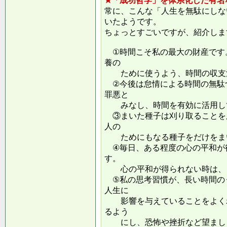
★「成功哲学」を体系化した有名
常に、こんな「人生を無駄にしな
いたようです。
ちょっとすごいですが、紹介しま
①時間こそ私の最大の財産です
養の
ために使うよう、時間の収支
②今後は怠情による時間の無駄
罪悪と
みなし、時間を有効に活用し
③まいた種子は刈り取ることを
人の
ためにもなる種子をだけをまい
④毎日、ある程度の心の平和が
す。
心の平和が得られない時は、ま
⑤私の思考習慣が、長い時間の
人生に
影響を与えていることをよくわ
るよう
にし、恐怖や挫折など望ましく