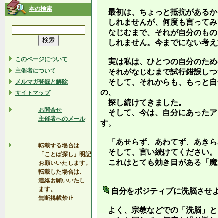
本の検索
最初は、ちょっと抵抗があるか
しれませんが、何度も言ってみ
なじむまで、それが自分のもの
しれません。今までにない考え
このページについて
実は私は、ひとつの自分のため
主催者について
それがなじむまで試行錯誤しつ
そして、それからも、もっと自
メルマガ登録と解除
の、
サイトマップ
探し続けてきました。
お問合せ
そして、今は、自分にあったア
主催者へのメール
す。
「あせらず、あわてず、あきら
転載する場合は
そして、言い続けてください。
「ことば探し」明記
これはとても効き目がある「魔
お願いいたします。
転載した場合は、
連絡お願いいたし
ます。
自分をポジティブに洗脳させ
無断掲載禁止
よく、宗教などでの「洗脳」と