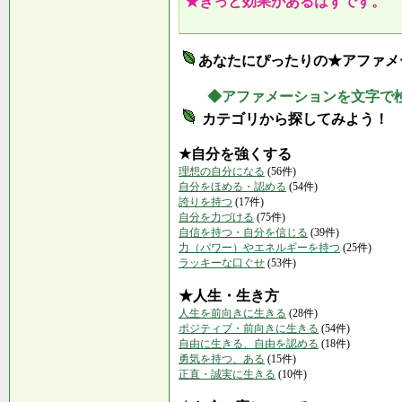
★きっと効果があるはずです。
あなたにぴったりの★アファメ
◆アファメーションを文字で
カテゴリから探してみよう！
★自分を強くする
理想の自分になる
(56件)
自分をほめる・認める
(54件)
誇りを持つ
(17件)
自分を力づける
(75件)
自信を持つ・自分を信じる
(39件)
力（パワー）やエネルギーを持つ
(25件)
ラッキーな口ぐせ
(53件)
★人生・生き方
人生を前向きに生きる
(28件)
ポジティブ・前向きに生きる
(54件)
自由に生きる、自由を認める
(18件)
勇気を持つ、ある
(15件)
正直・誠実に生きる
(10件)