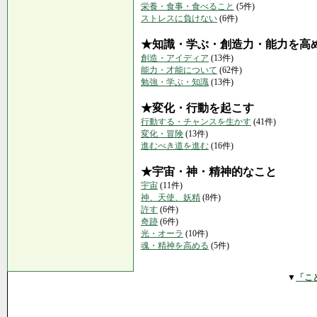
栄養・食事・食べること
(5件)
ストレスに負けない
(6件)
★知識・学ぶ・創造力・能力を高
創造・アイディア
(13件)
能力・才能について
(62件)
勉強・学ぶ・知識
(13件)
★変化・行動を起こす
行動する・チャンスを生かす
(41件)
変化・冒険
(13件)
進むべき道を進む
(16件)
★宇宙・神・精神的なこと
宇宙
(11件)
神、天使、妖精
(8件)
許す
(6件)
奇跡
(6件)
光・オーラ
(10件)
魂・精神を高める
(5件)
▼
「こ