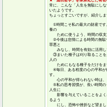
★「成功哲学」を体系化した有名
常に、こんな「人生を無駄にしな
いたようです。
ちょっとすごいですが、紹介しま
①時間こそ私の最大の財産です
養の
ために使うよう、時間の収支
②今後は怠情による時間の無駄
罪悪と
みなし、時間を有効に活用し
③まいた種子は刈り取ることを
人の
ためにもなる種子をだけをまい
④毎日、ある程度の心の平和が
す。
心の平和が得られない時は、ま
⑤私の思考習慣が、長い時間の
人生に
影響を与えていることをよくわ
るよう
にし、恐怖や挫折など望ましく