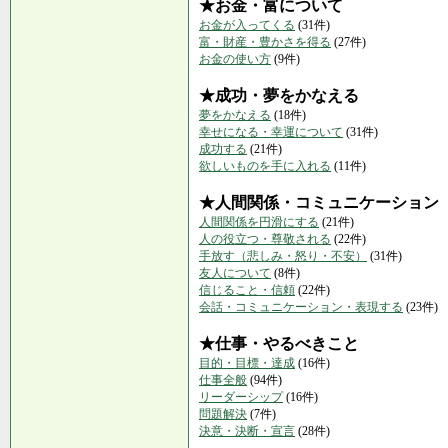
★お金・富について
お金が入ってくる
(31件)
富・財産・豊かさを得る
(27件)
お金の使い方
(9件)
★成功・夢をかなえる
夢をかなえる
(18件)
幸せになる・幸運について
(31件)
成功する
(21件)
欲しいものを手に入れる
(11件)
★人間関係・コミュニケーション
人間関係を円滑にする
(21件)
人の役立つ・尊敬される
(22件)
手放す（悲しみ・怒り・不安）
(31件)
友人について
(8件)
信じること・信頼
(22件)
会話・コミュニケーション・表現する
(23件)
★仕事・やるべきこと
目的・目標・達成
(16件)
仕事全般
(94件)
リーダーシップ
(16件)
問題解決
(7件)
決意・決断・宣言
(28件)