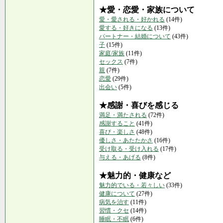
★愛・恋愛・家族について
愛・愛される・好かれる
(14件)
愛する・好きになる
(13件)
パートナー・結婚について
(43件)
子
(15件)
家庭/家族
(11件)
セックス
(7件)
親
(7件)
恋愛
(29件)
出会い
(5件)
★感謝・喜びを感じる
満足・満たされる
(72件)
感謝すること
(41件)
喜び・楽しさ
(48件)
優しさ・あたたかさ
(16件)
受け取る・受け入れる
(17件)
与える・あげる
(8件)
★魅力的・健康など
魅力的でいる・若々しい
(33件)
健康について
(27件)
病気を治す
(11件)
習慣・クセ
(14件)
睡眠・不眠
(6件)