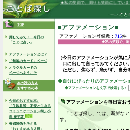
★私の笑顔で、周りも笑顔にしています★
TOP
■アファメーション■
アファメーション登録数：
715
件
押してみて！ 今日の
★私の笑顔で、周
「ことば占い」
アファメーションとは？
（今日のアファメーションが気に
「無地のカード」ページ
口に出して言ってみてください
オラクルカードの
ただし、焦らず、急がず、自分
ページへようこそ
◆自分にぴったりのアファメーシ
本の読み方＆
◆アファメーションを文字で検索する：
おすすめの本
今日のおすすめ本↓
アファメーションを毎日言お
「失敗礼賛 不安と生きる
コミュニケーション術」小
「ことば探し」では、新鮮なア
島 慶子著
す。
夫婦関係を考える
「おすすめ本３３冊」