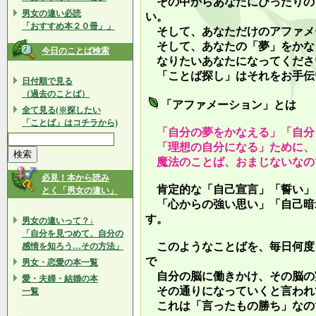
その中からあなたにぴったりの
男女の違い必読
い。
「おすすめ本２０冊」」
そして、あなただけのアファメ
そして、あなたの「夢」をかな
今日のことば検索
なりたいあなたになってくださ
「ことば探し」はそれをお手伝
日付順で見る
（過去のことば）
「アファメーション」とは
全て見る(※探したい
「ことば」はコチラから)
「自分の夢をかなえる」「自分
「理想の自分になる」ために、
魔法のことば、おまじないなの
必見！本から読み
肯定的な「自己宣言」「誓い」
とく「男女の違い」
「心からの強い思い」「自己暗
す。
男女の違いって？↓
「自分を見つめて、自分の
このようなことばを、毎日何度
感情を知ろう…その方法」
で
男女・恋愛の本一覧
自分の脳に働きかけ、その脳の
愛・夫婦・結婚の本
その通りになっていくと言われ
一覧
これは「言ったもの勝ち」なの