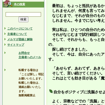
本の検索
最初は、ちょっと抵抗があるか
しれませんが、何度も言ってみ
なじむまで、それが自分のもの
しれません。今までにない考え
このページについて
実は私は、ひとつの自分のため
主催者について
それがなじむまで試行錯誤しつ
そして、それからも、もっと自
メルマガ登録と解除
の、
サイトマップ
探し続けてきました。
お問合せ
そして、今は、自分にあったア
主催者へのメール
す。
「あせらず、あわてず、あきら
転載する場合は
そして、言い続けてください。
「ことば探し」明記
これはとても効き目がある「魔
お願いいたします。
転載した場合は、
連絡お願いいたし
ます。
自分をポジティブに洗脳させ
無断掲載禁止
よく、宗教などでの「洗脳」と