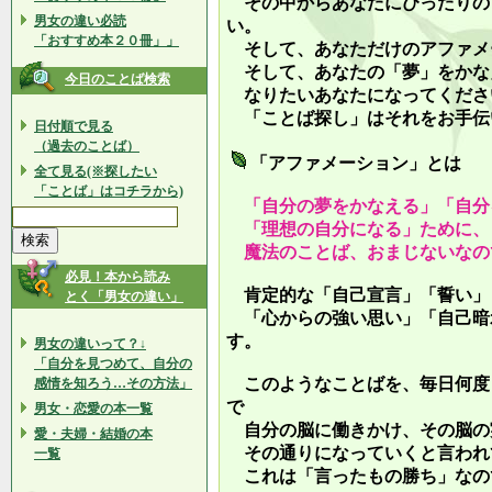
その中からあなたにぴったりの
男女の違い必読
い。
「おすすめ本２０冊」」
そして、あなただけのアファメ
そして、あなたの「夢」をかな
今日のことば検索
なりたいあなたになってくださ
「ことば探し」はそれをお手伝
日付順で見る
（過去のことば）
「アファメーション」とは
全て見る(※探したい
「ことば」はコチラから)
「自分の夢をかなえる」「自分
「理想の自分になる」ために、
魔法のことば、おまじないなの
必見！本から読み
肯定的な「自己宣言」「誓い」
とく「男女の違い」
「心からの強い思い」「自己暗
す。
男女の違いって？↓
「自分を見つめて、自分の
このようなことばを、毎日何度
感情を知ろう…その方法」
で
男女・恋愛の本一覧
自分の脳に働きかけ、その脳の
愛・夫婦・結婚の本
その通りになっていくと言われ
一覧
これは「言ったもの勝ち」なの