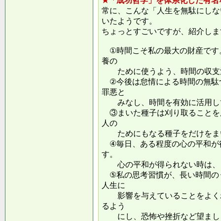
★「成功哲学」を体系化した有名
常に、こんな「人生を無駄にしな
いたようです。
ちょっとすごいですが、紹介しま
①時間こそ私の最大の財産です
養の
ために使うよう、時間の収支
②今後は怠情による時間の無駄
罪悪と
みなし、時間を有効に活用し
③まいた種子は刈り取ることを
人の
ためにもなる種子をだけをまい
④毎日、ある程度の心の平和が
す。
心の平和が得られない時は、ま
⑤私の思考習慣が、長い時間の
人生に
影響を与えていることをよくわ
るよう
にし、恐怖や挫折など望ましく