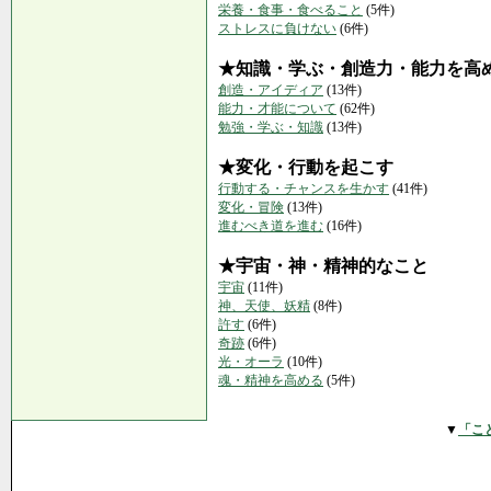
栄養・食事・食べること
(5件)
ストレスに負けない
(6件)
★知識・学ぶ・創造力・能力を高
創造・アイディア
(13件)
能力・才能について
(62件)
勉強・学ぶ・知識
(13件)
★変化・行動を起こす
行動する・チャンスを生かす
(41件)
変化・冒険
(13件)
進むべき道を進む
(16件)
★宇宙・神・精神的なこと
宇宙
(11件)
神、天使、妖精
(8件)
許す
(6件)
奇跡
(6件)
光・オーラ
(10件)
魂・精神を高める
(5件)
▼
「こ