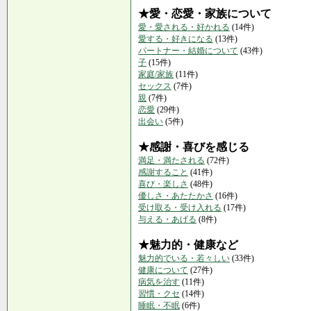
★愛・恋愛・家族について
愛・愛される・好かれる
(14件)
愛する・好きになる
(13件)
パートナー・結婚について
(43件)
子
(15件)
家庭/家族
(11件)
セックス
(7件)
親
(7件)
恋愛
(29件)
出会い
(5件)
★感謝・喜びを感じる
満足・満たされる
(72件)
感謝すること
(41件)
喜び・楽しさ
(48件)
優しさ・あたたかさ
(16件)
受け取る・受け入れる
(17件)
与える・あげる
(8件)
★魅力的・健康など
魅力的でいる・若々しい
(33件)
健康について
(27件)
病気を治す
(11件)
習慣・クセ
(14件)
睡眠・不眠
(6件)