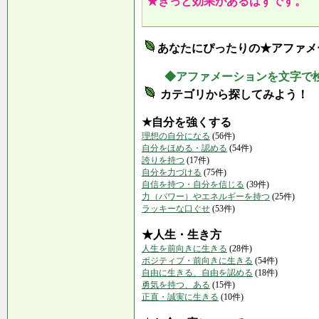
★きっと効果があるはずです。
あなたにぴったりの★アファメ
◆アファメーションを文字で
カテゴリから探してみよう！
★自分を強くする
理想の自分になる
(56件)
自分をほめる・認める
(54件)
誇りを持つ
(17件)
自分を力づける
(75件)
自信を持つ・自分を信じる
(39件)
力（パワー）やエネルギーを持つ
(25件)
ラッキーな口ぐせ
(53件)
★人生・生き方
人生を前向きに生きる
(28件)
ポジティブ・前向きに生きる
(54件)
自由に生きる、自由を認める
(18件)
勇気を持つ、ある
(15件)
正直・誠実に生きる
(10件)