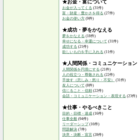
★お金・富について
お金が入ってくる
(31件)
富・財産・豊かさを得る
(27件)
お金の使い方
(9件)
★成功・夢をかなえる
夢をかなえる
(18件)
幸せになる・幸運について
(31件)
成功する
(21件)
欲しいものを手に入れる
(11件)
★人間関係・コミュニケーション
人間関係を円滑にする
(21件)
人の役立つ・尊敬される
(22件)
手放す（悲しみ・怒り・不安）
(31件)
友人について
(8件)
信じること・信頼
(22件)
会話・コミュニケーション・表現する
(23件)
★仕事・やるべきこと
目的・目標・達成
(16件)
仕事全般
(94件)
リーダーシップ
(16件)
問題解決
(7件)
決意・決断・宣言
(28件)