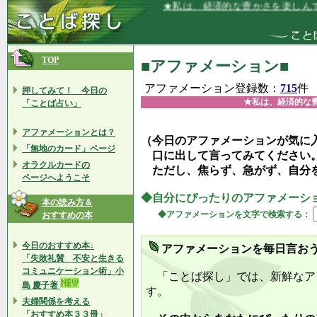
★私は、経済的な豊かさを楽しんでいます
TOP
■アファメーション■
アファメーション登録数：
715
件
押してみて！ 今日の
★私は、経済的な
「ことば占い」
アファメーションとは？
（今日のアファメーションが気に
「無地のカード」ページ
口に出して言ってみてください
オラクルカードの
ただし、焦らず、急がず、自分
ページへようこそ
◆自分にぴったりのアファメーシ
本の読み方＆
◆アファメーションを文字で検索する：
おすすめの本
今日のおすすめ本↓
アファメーションを毎日言お
「失敗礼賛 不安と生きる
コミュニケーション術」小
「ことば探し」では、新鮮なア
島 慶子著
す。
夫婦関係を考える
「おすすめ本３３冊」