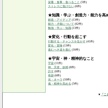
栄養・食事・食べること
(5件)
ストレスに負けない
(6件)
★知識・学ぶ・創造力・能力を高
創造・アイディア
(13件)
能力・才能について
(62件)
勉強・学ぶ・知識
(13件)
★変化・行動を起こす
行動する・チャンスを生かす
(41件)
変化・冒険
(13件)
進むべき道を進む
(16件)
★宇宙・神・精神的なこと
宇宙
(11件)
神、天使、妖精
(8件)
許す
(6件)
奇跡
(6件)
光・オーラ
(10件)
魂・精神を高める
(5件)
▼
「こ