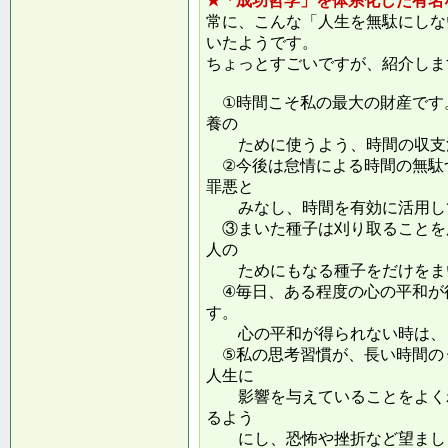
★「成功哲学」を体系化した有名
常に、こんな「人生を無駄にしな
いたようです。
ちょっとすごいですが、紹介しま
①時間こそ私の最大の財産です
養の
ために使うよう、時間の収支
②今後は怠情による時間の無駄
罪悪と
みなし、時間を有効に活用し
③まいた種子は刈り取ることを
人の
ためにもなる種子をだけをまい
④毎日、ある程度の心の平和が
す。
心の平和が得られない時は、ま
⑤私の思考習慣が、長い時間の
人生に
影響を与えていることをよくわ
るよう
にし、恐怖や挫折など望ましく