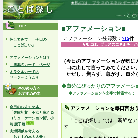
★私には、プラスのエネルギーがあり、い
TOP
■アファメーション■
アファメーション登録数：
715
件
押してみて！ 今日の
★私には、プラスのエネルギーが
「ことば占い」
アファメーションとは？
（今日のアファメーションが気に
「無地のカード」ページ
口に出して言ってみてください
オラクルカードの
ただし、焦らず、急がず、自分
ページへようこそ
◆自分にぴったりのアファメーシ
本の読み方＆
◆アファメーションを文字で検索する：
おすすめの本
今日のおすすめ本↓
アファメーションを毎日言お
「失敗礼賛 不安と生きる
コミュニケーション術」小
「ことば探し」では、新鮮なア
島 慶子著
す。
夫婦関係を考える
「おすすめ本３３冊」