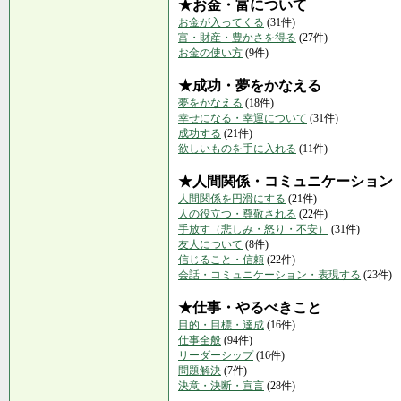
★お金・富について
お金が入ってくる
(31件)
富・財産・豊かさを得る
(27件)
お金の使い方
(9件)
★成功・夢をかなえる
夢をかなえる
(18件)
幸せになる・幸運について
(31件)
成功する
(21件)
欲しいものを手に入れる
(11件)
★人間関係・コミュニケーション
人間関係を円滑にする
(21件)
人の役立つ・尊敬される
(22件)
手放す（悲しみ・怒り・不安）
(31件)
友人について
(8件)
信じること・信頼
(22件)
会話・コミュニケーション・表現する
(23件)
★仕事・やるべきこと
目的・目標・達成
(16件)
仕事全般
(94件)
リーダーシップ
(16件)
問題解決
(7件)
決意・決断・宣言
(28件)