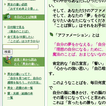
その中からあなたにぴったりの
男女の違い必読
い。
「おすすめ本２０冊」」
そして、あなただけのアファメ
そして、あなたの「夢」をかな
今日のことば検索
なりたいあなたになってくださ
「ことば探し」はそれをお手伝
日付順で見る
（過去のことば）
「アファメーション」とは
全て見る(※探したい
「ことば」はコチラから)
「自分の夢をかなえる」「自分
「理想の自分になる」ために、
魔法のことば、おまじないなの
必見！本から読み
肯定的な「自己宣言」「誓い」
とく「男女の違い」
「心からの強い思い」「自己暗
す。
男女の違いって？↓
「自分を見つめて、自分の
このようなことばを、毎日何度
感情を知ろう…その方法」
で
男女・恋愛の本一覧
自分の脳に働きかけ、その脳の
愛・夫婦・結婚の本
その通りになっていくと言われ
一覧
これは「言ったもの勝ち」なの