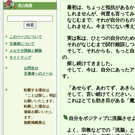
本の検索
最初は、ちょっと抵抗があるか
しれませんが、何度も言ってみ
なじむまで、それが自分のもの
しれません。今までにない考え
このページについて
実は私は、ひとつの自分のため
主催者について
それがなじむまで試行錯誤しつ
そして、それからも、もっと自
メルマガ登録と解除
の、
サイトマップ
探し続けてきました。
お問合せ
そして、今は、自分にあったア
主催者へのメール
す。
「あせらず、あわてず、あきら
転載する場合は
そして、言い続けてください。
「ことば探し」明記
これはとても効き目がある「魔
お願いいたします。
転載した場合は、
連絡お願いいたし
ます。
自分をポジティブに洗脳させ
無断掲載禁止
よく、宗教などでの「洗脳」と