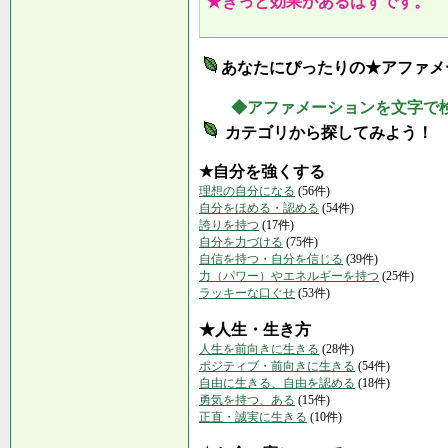
★きっと効果があるはずです。
あなたにぴったりの★アファメ
◆アファメーションを文字で
カテゴリから探してみよう！
★自分を強くする
理想の自分になる
(56件)
自分をほめる・認める
(54件)
誇りを持つ
(17件)
自分を力づける
(75件)
自信を持つ・自分を信じる
(39件)
力（パワー）やエネルギーを持つ
(25件)
ラッキーな口ぐせ
(53件)
★人生・生き方
人生を前向きに生きる
(28件)
ポジティブ・前向きに生きる
(54件)
自由に生きる、自由を認める
(18件)
勇気を持つ、ある
(15件)
正直・誠実に生きる
(10件)