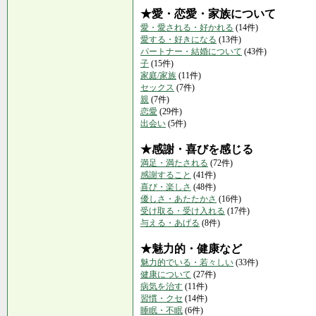
★愛・恋愛・家族について
愛・愛される・好かれる
(14件)
愛する・好きになる
(13件)
パートナー・結婚について
(43件)
子
(15件)
家庭/家族
(11件)
セックス
(7件)
親
(7件)
恋愛
(29件)
出会い
(5件)
★感謝・喜びを感じる
満足・満たされる
(72件)
感謝すること
(41件)
喜び・楽しさ
(48件)
優しさ・あたたかさ
(16件)
受け取る・受け入れる
(17件)
与える・あげる
(8件)
★魅力的・健康など
魅力的でいる・若々しい
(33件)
健康について
(27件)
病気を治す
(11件)
習慣・クセ
(14件)
睡眠・不眠
(6件)