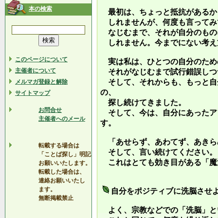
本の検索
最初は、ちょっと抵抗があるか
しれませんが、何度も言ってみ
なじむまで、それが自分のもの
しれません。今までにない考え
このページについて
実は私は、ひとつの自分のため
主催者について
それがなじむまで試行錯誤しつ
そして、それからも、もっと自
メルマガ登録と解除
の、
サイトマップ
探し続けてきました。
お問合せ
そして、今は、自分にあったア
主催者へのメール
す。
「あせらず、あわてず、あきら
転載する場合は
そして、言い続けてください。
「ことば探し」明記
これはとても効き目がある「魔
お願いいたします。
転載した場合は、
連絡お願いいたし
ます。
自分をポジティブに洗脳させ
無断掲載禁止
よく、宗教などでの「洗脳」と