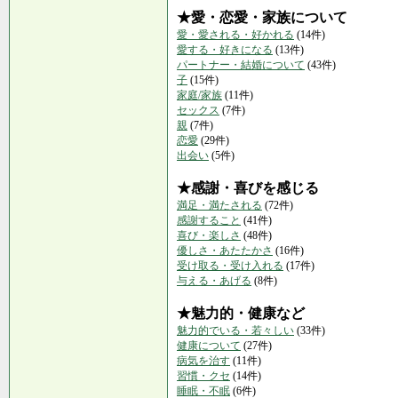
★愛・恋愛・家族について
愛・愛される・好かれる
(14件)
愛する・好きになる
(13件)
パートナー・結婚について
(43件)
子
(15件)
家庭/家族
(11件)
セックス
(7件)
親
(7件)
恋愛
(29件)
出会い
(5件)
★感謝・喜びを感じる
満足・満たされる
(72件)
感謝すること
(41件)
喜び・楽しさ
(48件)
優しさ・あたたかさ
(16件)
受け取る・受け入れる
(17件)
与える・あげる
(8件)
★魅力的・健康など
魅力的でいる・若々しい
(33件)
健康について
(27件)
病気を治す
(11件)
習慣・クセ
(14件)
睡眠・不眠
(6件)