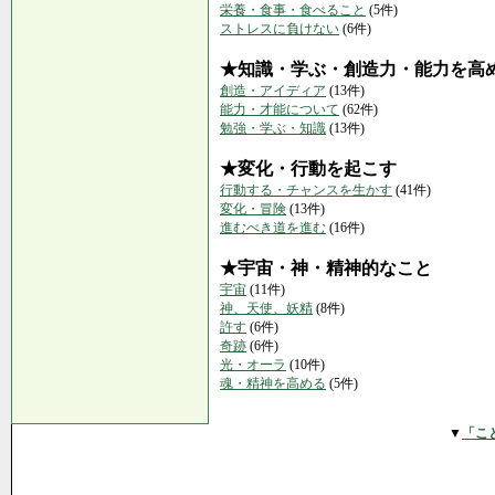
栄養・食事・食べること
(5件)
ストレスに負けない
(6件)
★知識・学ぶ・創造力・能力を高
創造・アイディア
(13件)
能力・才能について
(62件)
勉強・学ぶ・知識
(13件)
★変化・行動を起こす
行動する・チャンスを生かす
(41件)
変化・冒険
(13件)
進むべき道を進む
(16件)
★宇宙・神・精神的なこと
宇宙
(11件)
神、天使、妖精
(8件)
許す
(6件)
奇跡
(6件)
光・オーラ
(10件)
魂・精神を高める
(5件)
▼
「こ