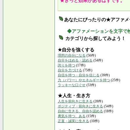
★きっと効果があるはずです。
あなたにぴったりの★アファメ
◆アファメーションを文字で
カテゴリから探してみよう！
★自分を強くする
理想の自分になる
(56件)
自分をほめる・認める
(54件)
誇りを持つ
(17件)
自分を力づける
(75件)
自信を持つ・自分を信じる
(39件)
力（パワー）やエネルギーを持つ
(25件)
ラッキーな口ぐせ
(53件)
★人生・生き方
人生を前向きに生きる
(28件)
ポジティブ・前向きに生きる
(54件)
自由に生きる、自由を認める
(18件)
勇気を持つ、ある
(15件)
正直・誠実に生きる
(10件)