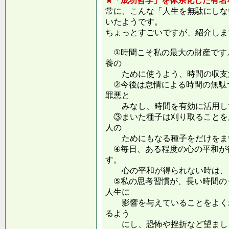
★「成功哲学」を体系化した有名
常に、こんな「人生を無駄にしな
いたようです。
ちょっとすごいですが、紹介しま
①時間こそ私の最大の財産です
養の
ために使うよう、時間の収支
②今後は怠情による時間の無駄
罪悪と
みなし、時間を有効に活用し
③まいた種子は刈り取ることを
人の
ためにもなる種子をだけをまい
④毎日、ある程度の心の平和が
す。
心の平和が得られない時は、ま
⑤私の思考習慣が、長い時間の
人生に
影響を与えていることをよくわ
るよう
にし、恐怖や挫折など望ましく