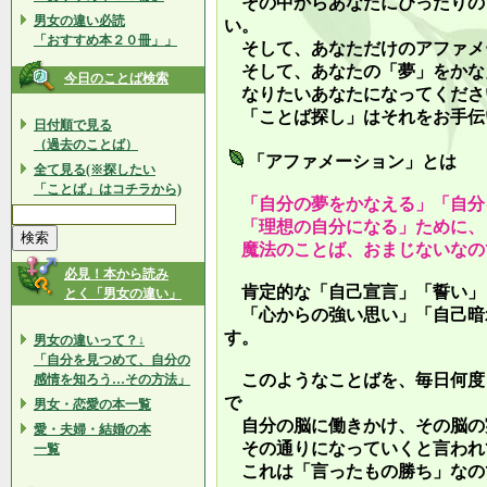
その中からあなたにぴったりの
男女の違い必読
い。
「おすすめ本２０冊」」
そして、あなただけのアファメ
そして、あなたの「夢」をかな
今日のことば検索
なりたいあなたになってくださ
「ことば探し」はそれをお手伝
日付順で見る
（過去のことば）
「アファメーション」とは
全て見る(※探したい
「ことば」はコチラから)
「自分の夢をかなえる」「自分
「理想の自分になる」ために、
魔法のことば、おまじないなの
必見！本から読み
肯定的な「自己宣言」「誓い」
とく「男女の違い」
「心からの強い思い」「自己暗
す。
男女の違いって？↓
「自分を見つめて、自分の
このようなことばを、毎日何度
感情を知ろう…その方法」
で
男女・恋愛の本一覧
自分の脳に働きかけ、その脳の
愛・夫婦・結婚の本
その通りになっていくと言われ
一覧
これは「言ったもの勝ち」なの