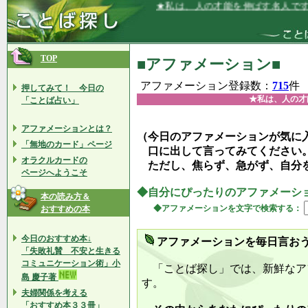
★私は、人の才能を伸ばす名人です★
TOP
■アファメーション■
アファメーション登録数：
715
件
押してみて！ 今日の
★私は、人の才
「ことば占い」
アファメーションとは？
（今日のアファメーションが気に
「無地のカード」ページ
口に出して言ってみてください
オラクルカードの
ただし、焦らず、急がず、自分
ページへようこそ
◆自分にぴったりのアファメーシ
本の読み方＆
◆アファメーションを文字で検索する：
おすすめの本
今日のおすすめ本↓
アファメーションを毎日言お
「失敗礼賛 不安と生きる
コミュニケーション術」小
「ことば探し」では、新鮮なア
島 慶子著
す。
夫婦関係を考える
「おすすめ本３３冊」