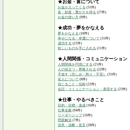
★お金・富について
お金が入ってくる
(31件)
富・財産・豊かさを得る
(27件)
お金の使い方
(9件)
★成功・夢をかなえる
夢をかなえる
(18件)
幸せになる・幸運について
(31件)
成功する
(21件)
欲しいものを手に入れる
(11件)
★人間関係・コミュニケーション
人間関係を円滑にする
(21件)
人の役立つ・尊敬される
(22件)
手放す（悲しみ・怒り・不安）
(31件)
友人について
(8件)
信じること・信頼
(22件)
会話・コミュニケーション・表現する
(23件)
★仕事・やるべきこと
目的・目標・達成
(16件)
仕事全般
(94件)
リーダーシップ
(16件)
問題解決
(7件)
決意・決断・宣言
(28件)