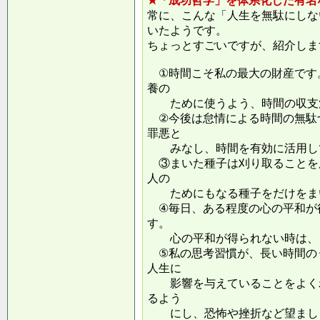
★「成功哲学」を体系化した有名
常に、こんな「人生を無駄にしな
いたようです。
ちょっとすごいですが、紹介しま
①時間こそ私の最大の財産です
養の
ために使うよう、時間の収支
②今後は怠情による時間の無駄
罪悪と
みなし、時間を有効に活用し
③まいた種子は刈り取ることを
人の
ためにもなる種子をだけをまい
④毎日、ある程度の心の平和が
す。
心の平和が得られない時は、ま
⑤私の思考習慣が、長い時間の
人生に
影響を与えていることをよくわ
るよう
にし、恐怖や挫折など望ましく