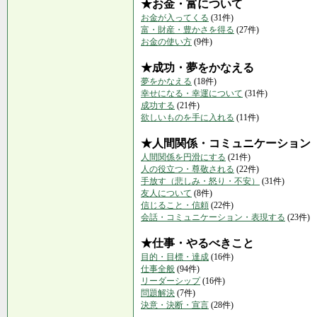
★お金・富について
お金が入ってくる
(31件)
富・財産・豊かさを得る
(27件)
お金の使い方
(9件)
★成功・夢をかなえる
夢をかなえる
(18件)
幸せになる・幸運について
(31件)
成功する
(21件)
欲しいものを手に入れる
(11件)
★人間関係・コミュニケーション
人間関係を円滑にする
(21件)
人の役立つ・尊敬される
(22件)
手放す（悲しみ・怒り・不安）
(31件)
友人について
(8件)
信じること・信頼
(22件)
会話・コミュニケーション・表現する
(23件)
★仕事・やるべきこと
目的・目標・達成
(16件)
仕事全般
(94件)
リーダーシップ
(16件)
問題解決
(7件)
決意・決断・宣言
(28件)