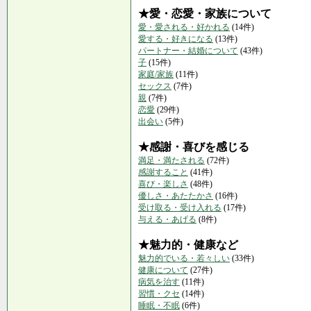
★愛・恋愛・家族について
愛・愛される・好かれる
(14件)
愛する・好きになる
(13件)
パートナー・結婚について
(43件)
子
(15件)
家庭/家族
(11件)
セックス
(7件)
親
(7件)
恋愛
(29件)
出会い
(5件)
★感謝・喜びを感じる
満足・満たされる
(72件)
感謝すること
(41件)
喜び・楽しさ
(48件)
優しさ・あたたかさ
(16件)
受け取る・受け入れる
(17件)
与える・あげる
(8件)
★魅力的・健康など
魅力的でいる・若々しい
(33件)
健康について
(27件)
病気を治す
(11件)
習慣・クセ
(14件)
睡眠・不眠
(6件)