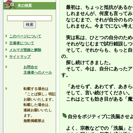
本の検索
最初は、ちょっと抵抗があるか
しれませんが、何度も言ってみ
なじむまで、それが自分のもの
しれません。今までにない考え
このページについて
実は私は、ひとつの自分のため
主催者について
それがなじむまで試行錯誤しつ
そして、それからも、もっと自
メルマガ登録と解除
の、
サイトマップ
探し続けてきました。
お問合せ
そして、今は、自分にあったア
主催者へのメール
す。
「あせらず、あわてず、あきら
転載する場合は
そして、言い続けてください。
「ことば探し」明記
これはとても効き目がある「魔
お願いいたします。
転載した場合は、
連絡お願いいたし
ます。
自分をポジティブに洗脳させ
無断掲載禁止
よく、宗教などでの「洗脳」と