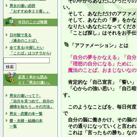
その中からあなたにぴったりの
男女の違い必読
い。
「おすすめ本２０冊」」
そして、あなただけのアファメ
そして、あなたの「夢」をかな
今日のことば検索
なりたいあなたになってくださ
「ことば探し」はそれをお手伝
日付順で見る
（過去のことば）
「アファメーション」とは
全て見る(※探したい
「ことば」はコチラから)
「自分の夢をかなえる」「自分
「理想の自分になる」ために、
魔法のことば、おまじないなの
必見！本から読み
肯定的な「自己宣言」「誓い」
とく「男女の違い」
「心からの強い思い」「自己暗
す。
男女の違いって？↓
「自分を見つめて、自分の
このようなことばを、毎日何度
感情を知ろう…その方法」
で
男女・恋愛の本一覧
自分の脳に働きかけ、その脳の
愛・夫婦・結婚の本
その通りになっていくと言われ
一覧
これは「言ったもの勝ち」なの