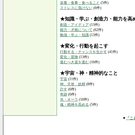
栄養・食事・食べること
(5件)
ストレスに負けない
(6件)
★知識・学ぶ・創造力・能力を高
創造・アイディア
(13件)
能力・才能について
(62件)
勉強・学ぶ・知識
(13件)
★変化・行動を起こす
行動する・チャンスを生かす
(41件)
変化・冒険
(13件)
進むべき道を進む
(16件)
★宇宙・神・精神的なこと
宇宙
(11件)
神、天使、妖精
(8件)
許す
(6件)
奇跡
(6件)
光・オーラ
(10件)
魂・精神を高める
(5件)
▼
「こ