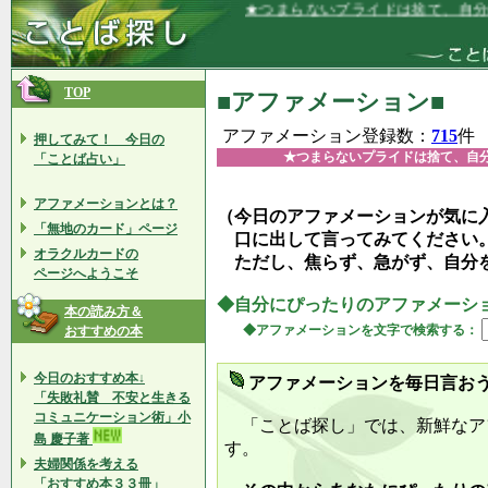
★つまらないプライドは捨て、自分にとっ
TOP
■アファメーション■
アファメーション登録数：
715
件
押してみて！ 今日の
★つまらないプライドは捨て、自
「ことば占い」
アファメーションとは？
（今日のアファメーションが気に
「無地のカード」ページ
口に出して言ってみてください
オラクルカードの
ただし、焦らず、急がず、自分
ページへようこそ
◆自分にぴったりのアファメーシ
本の読み方＆
◆アファメーションを文字で検索する：
おすすめの本
今日のおすすめ本↓
アファメーションを毎日言お
「失敗礼賛 不安と生きる
コミュニケーション術」小
「ことば探し」では、新鮮なア
島 慶子著
す。
夫婦関係を考える
「おすすめ本３３冊」