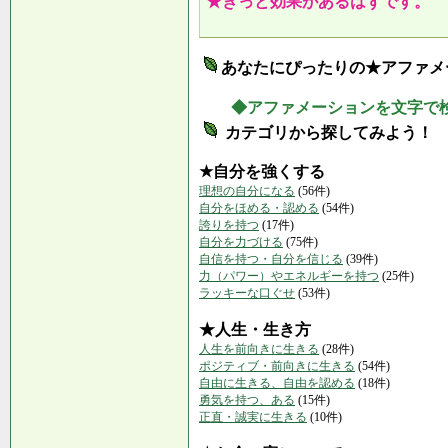
★きっと効果があるはずです。
あなたにぴったりの★アファメ
◆アファメーションを文字で
カテゴリから探してみよう！
★自分を強くする
理想の自分になる
(56件)
自分をほめる・認める
(54件)
誇りを持つ
(17件)
自分を力づける
(75件)
自信を持つ・自分を信じる
(39件)
力（パワー）やエネルギーを持つ
(25件)
ラッキーな口ぐせ
(53件)
★人生・生き方
人生を前向きに生きる
(28件)
ポジティブ・前向きに生きる
(54件)
自由に生きる、自由を認める
(18件)
勇気を持つ、ある
(15件)
正直・誠実に生きる
(10件)