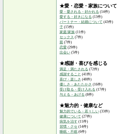
★愛・恋愛・家族について
愛・愛される・好かれる
(14件)
愛する・好きになる
(13件)
パートナー・結婚について
(43件)
子
(15件)
家庭/家族
(11件)
セックス
(7件)
親
(7件)
恋愛
(29件)
出会い
(5件)
★感謝・喜びを感じる
満足・満たされる
(72件)
感謝すること
(41件)
喜び・楽しさ
(48件)
優しさ・あたたかさ
(16件)
受け取る・受け入れる
(17件)
与える・あげる
(8件)
★魅力的・健康など
魅力的でいる・若々しい
(33件)
健康について
(27件)
病気を治す
(11件)
習慣・クセ
(14件)
睡眠・不眠
(6件)