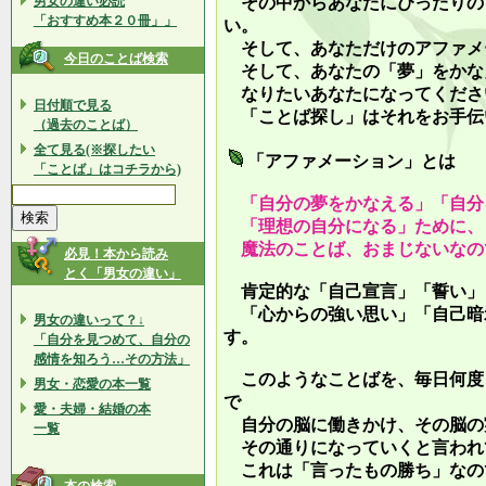
男女の違い必読
その中からあなたにぴったりの
「おすすめ本２０冊」」
い。
そして、あなただけのアファメ
今日のことば検索
そして、あなたの「夢」をかな
なりたいあなたになってくださ
日付順で見る
「ことば探し」はそれをお手伝
（過去のことば）
全て見る(※探したい
「アファメーション」とは
「ことば」はコチラから)
「自分の夢をかなえる」「自分
「理想の自分になる」ために、
魔法のことば、おまじないなの
必見！本から読み
とく「男女の違い」
肯定的な「自己宣言」「誓い」
「心からの強い思い」「自己暗
男女の違いって？↓
す。
「自分を見つめて、自分の
感情を知ろう…その方法」
このようなことばを、毎日何度
男女・恋愛の本一覧
で
愛・夫婦・結婚の本
自分の脳に働きかけ、その脳の
一覧
その通りになっていくと言われ
これは「言ったもの勝ち」なの