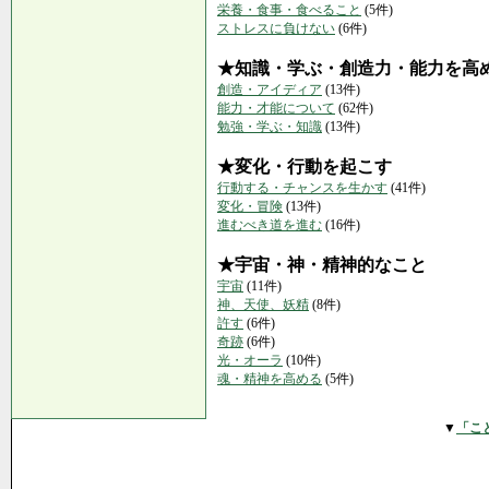
栄養・食事・食べること
(5件)
ストレスに負けない
(6件)
★知識・学ぶ・創造力・能力を高
創造・アイディア
(13件)
能力・才能について
(62件)
勉強・学ぶ・知識
(13件)
★変化・行動を起こす
行動する・チャンスを生かす
(41件)
変化・冒険
(13件)
進むべき道を進む
(16件)
★宇宙・神・精神的なこと
宇宙
(11件)
神、天使、妖精
(8件)
許す
(6件)
奇跡
(6件)
光・オーラ
(10件)
魂・精神を高める
(5件)
▼
「こ