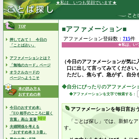
★私は、いつも笑顔でいます★
TOP
■アファメーション■
アファメーション登録数：
715
件
押してみて！ 今日の
★私は、い
「ことば占い」
アファメーションとは？
（今日のアファメーションが気に
「無地のカード」ページ
口に出して言ってみてください
オラクルカードの
ただし、焦らず、急がず、自分
ページへようこそ
◆自分にぴったりのアファメーシ
本の読み方＆
◆アファメーションを文字で検索する：
おすすめの本
今日のおすすめ本↓
アファメーションを毎日言お
「EQ 相手のこころに届く
言葉」高山 直著
「ことば探し」では、新鮮なア
夫婦関係を考える
す。
「おすすめ本３３冊」