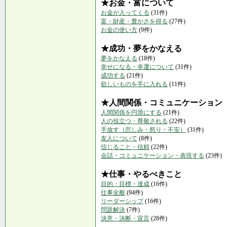
★お金・富について
お金が入ってくる
(31件)
富・財産・豊かさを得る
(27件)
お金の使い方
(9件)
★成功・夢をかなえる
夢をかなえる
(18件)
幸せになる・幸運について
(31件)
成功する
(21件)
欲しいものを手に入れる
(11件)
★人間関係・コミュニケーション
人間関係を円滑にする
(21件)
人の役立つ・尊敬される
(22件)
手放す（悲しみ・怒り・不安）
(31件)
友人について
(8件)
信じること・信頼
(22件)
会話・コミュニケーション・表現する
(23件)
★仕事・やるべきこと
目的・目標・達成
(16件)
仕事全般
(94件)
リーダーシップ
(16件)
問題解決
(7件)
決意・決断・宣言
(28件)