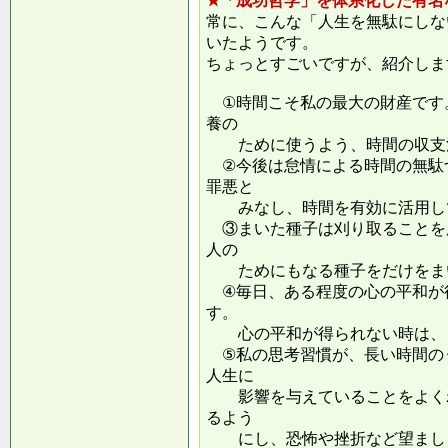
★「成功哲学」を体系化した有名
常に、こんな「人生を無駄にしな
いたようです。
ちょっとすごいですが、紹介しま
①時間こそ私の最大の財産です
養の
ために使うよう、時間の収支
②今後は怠情による時間の無駄
罪悪と
みなし、時間を有効に活用し
③まいた種子は刈り取ることを
人の
ためにもなる種子をだけをまい
④毎日、ある程度の心の平和が
す。
心の平和が得られない時は、ま
⑤私の思考習慣が、長い時間の
人生に
影響を与えていることをよくわ
るよう
にし、恐怖や挫折など望ましく