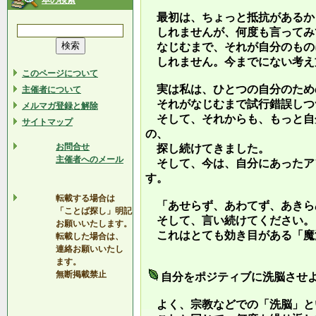
本の検索
最初は、ちょっと抵抗があるか
しれませんが、何度も言ってみ
なじむまで、それが自分のもの
しれません。今までにない考え
このページについて
実は私は、ひとつの自分のため
主催者について
それがなじむまで試行錯誤しつ
メルマガ登録と解除
そして、それからも、もっと自
サイトマップ
の、
お問合せ
探し続けてきました。
主催者へのメール
そして、今は、自分にあったア
す。
転載する場合は
「あせらず、あわてず、あきら
「ことば探し」明記
そして、言い続けてください。
お願いいたします。
これはとても効き目がある「魔
転載した場合は、
連絡お願いいたし
ます。
無断掲載禁止
自分をポジティブに洗脳させ
よく、宗教などでの「洗脳」と