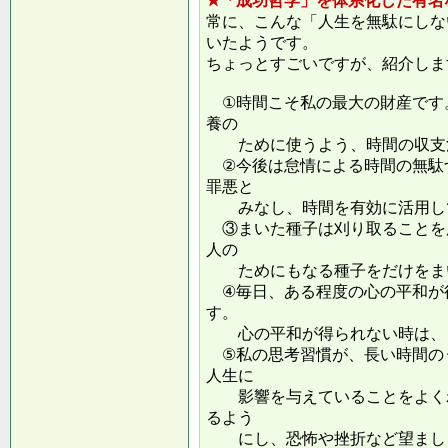
★「成功哲学」を体系化した有名
常に、こんな「人生を無駄にしな
いたようです。
ちょっとすごいですが、紹介しま
①時間こそ私の最大の財産です
養の
ために使うよう、時間の収支
②今後は怠情による時間の無駄
罪悪と
みなし、時間を有効に活用し
③まいた種子は刈り取ることを
人の
ためにもなる種子をだけをまい
④毎日、ある程度の心の平和が
す。
心の平和が得られない時は、ま
⑤私の思考習慣が、長い時間の
人生に
影響を与えていることをよくわ
るよう
にし、恐怖や挫折など望ましく