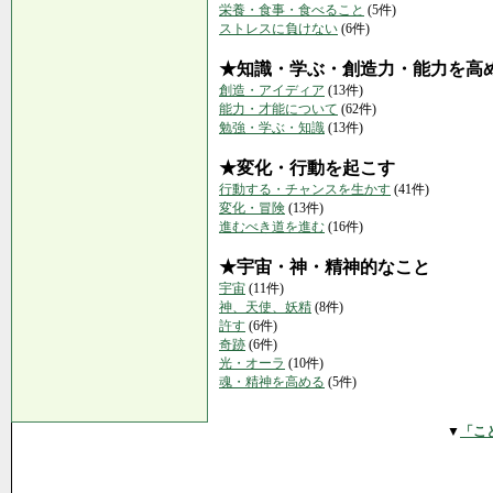
栄養・食事・食べること
(5件)
ストレスに負けない
(6件)
★知識・学ぶ・創造力・能力を高
創造・アイディア
(13件)
能力・才能について
(62件)
勉強・学ぶ・知識
(13件)
★変化・行動を起こす
行動する・チャンスを生かす
(41件)
変化・冒険
(13件)
進むべき道を進む
(16件)
★宇宙・神・精神的なこと
宇宙
(11件)
神、天使、妖精
(8件)
許す
(6件)
奇跡
(6件)
光・オーラ
(10件)
魂・精神を高める
(5件)
▼
「こ