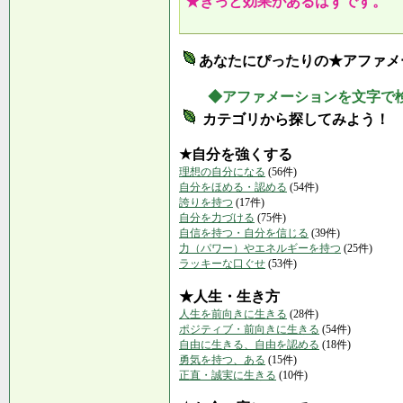
★きっと効果があるはずです。
あなたにぴったりの★アファメ
◆アファメーションを文字で
カテゴリから探してみよう！
★自分を強くする
理想の自分になる
(56件)
自分をほめる・認める
(54件)
誇りを持つ
(17件)
自分を力づける
(75件)
自信を持つ・自分を信じる
(39件)
力（パワー）やエネルギーを持つ
(25件)
ラッキーな口ぐせ
(53件)
★人生・生き方
人生を前向きに生きる
(28件)
ポジティブ・前向きに生きる
(54件)
自由に生きる、自由を認める
(18件)
勇気を持つ、ある
(15件)
正直・誠実に生きる
(10件)