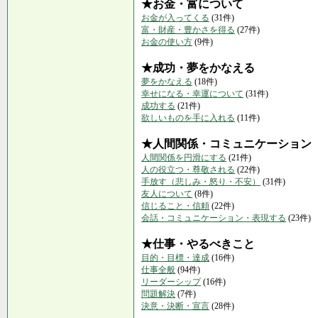
★お金・富について
お金が入ってくる
(31件)
富・財産・豊かさを得る
(27件)
お金の使い方
(9件)
★成功・夢をかなえる
夢をかなえる
(18件)
幸せになる・幸運について
(31件)
成功する
(21件)
欲しいものを手に入れる
(11件)
★人間関係・コミュニケーション
人間関係を円滑にする
(21件)
人の役立つ・尊敬される
(22件)
手放す（悲しみ・怒り・不安）
(31件)
友人について
(8件)
信じること・信頼
(22件)
会話・コミュニケーション・表現する
(23件)
★仕事・やるべきこと
目的・目標・達成
(16件)
仕事全般
(94件)
リーダーシップ
(16件)
問題解決
(7件)
決意・決断・宣言
(28件)