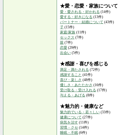
★愛・恋愛・家族について
愛・愛される・好かれる
(14件)
愛する・好きになる
(13件)
パートナー・結婚について
(43件)
子
(15件)
家庭/家族
(11件)
セックス
(7件)
親
(7件)
恋愛
(29件)
出会い
(5件)
★感謝・喜びを感じる
満足・満たされる
(72件)
感謝すること
(41件)
喜び・楽しさ
(48件)
優しさ・あたたかさ
(16件)
受け取る・受け入れる
(17件)
与える・あげる
(8件)
★魅力的・健康など
魅力的でいる・若々しい
(33件)
健康について
(27件)
病気を治す
(11件)
習慣・クセ
(14件)
睡眠・不眠
(6件)