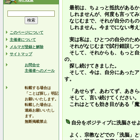
本の検索
最初は、ちょっと抵抗があるか
しれませんが、何度も言ってみ
なじむまで、それが自分のもの
しれません。今までにない考え
このページについて
実は私は、ひとつの自分のため
主催者について
それがなじむまで試行錯誤しつ
メルマガ登録と解除
そして、それからも、もっと自
サイトマップ
の、
お問合せ
探し続けてきました。
主催者へのメール
そして、今は、自分にあったア
す。
転載する場合は
「あせらず、あわてず、あきら
「ことば探し」明記
そして、言い続けてください。
お願いいたします。
これはとても効き目がある「魔
転載した場合は、
連絡お願いいたし
ます。
無断掲載禁止
自分をポジティブに洗脳させ
よく、宗教などでの「洗脳」と