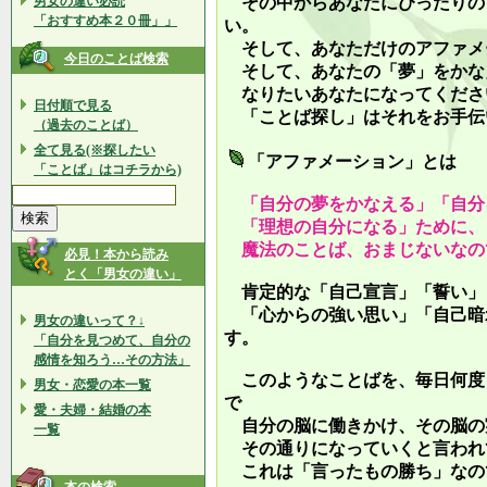
男女の違い必読
その中からあなたにぴったりの
「おすすめ本２０冊」」
い。
そして、あなただけのアファメ
今日のことば検索
そして、あなたの「夢」をかな
なりたいあなたになってくださ
日付順で見る
「ことば探し」はそれをお手伝
（過去のことば）
全て見る(※探したい
「アファメーション」とは
「ことば」はコチラから)
「自分の夢をかなえる」「自分
「理想の自分になる」ために、
魔法のことば、おまじないなの
必見！本から読み
とく「男女の違い」
肯定的な「自己宣言」「誓い」
「心からの強い思い」「自己暗
男女の違いって？↓
す。
「自分を見つめて、自分の
感情を知ろう…その方法」
このようなことばを、毎日何度
男女・恋愛の本一覧
で
愛・夫婦・結婚の本
自分の脳に働きかけ、その脳の
一覧
その通りになっていくと言われ
これは「言ったもの勝ち」なの