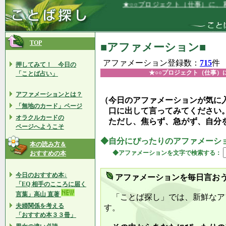
★○○プロジェクト（仕事）に、私は、全
TOP
■アファメーション■
アファメーション登録数：
715
件
押してみて！ 今日の
★○○プロジェクト（仕事）
「ことば占い」
アファメーションとは？
（今日のアファメーションが気に
「無地のカード」ページ
口に出して言ってみてください
オラクルカードの
ただし、焦らず、急がず、自分
ページへようこそ
◆自分にぴったりのアファメーシ
本の読み方＆
◆アファメーションを文字で検索する：
おすすめの本
今日のおすすめ本↓
アファメーションを毎日言お
「EQ 相手のこころに届く
言葉」高山 直著
「ことば探し」では、新鮮なア
夫婦関係を考える
す。
「おすすめ本３３冊」